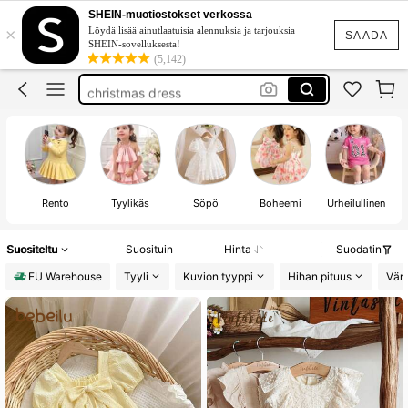
baby girl
SHEIN-muotiostokset verkossa
×
Löydä lisää ainutlaatuisia alennuksia ja tarjouksia
valkoinen mekko
SAADA
SHEIN-sovelluksesta!
(5,142)
babtism dress
christmas dress
blue dress
baby girl
Rento
Tyylikäs
Söpö
Boheemi
Urheilullinen
Suositeltu
Suosituin
Hinta
Suodatin
EU Warehouse
Tyyli
Kuvion tyyppi
Hihan pituus
Väri