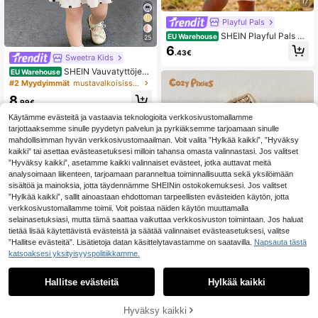
17
Playful Pals
SHEIN Playful Pals Ty
EU Warehouse
25
ttövauvojen korealaistyylinen rento
6
.43€
söpö värikäs raidallinen kudottu me
Sweetra Kids
kko, kesä
SHEIN Vauvatyttöjen
EU Warehouse
kesämekko, mustavalkoiset pilkut, r
#2 Myydyimmät
mustavalkoisissa vauvan tyttöjen mekoissa
usettikoriste rinnassa, levenevät hi
8
hat, pehmeä ja söpö
.99€
Käytämme evästeitä ja vastaavia teknologioita verkkosivustomallamme
tarjottaaksemme sinulle pyydetyn palvelun ja pyrkiäksemme tarjoamaan sinulle
mahdollisimman hyvän verkkosivustomaailman. Voit valita ”Hylkää kaikki”, ”Hyväksy
kaikki” tai asettaa evästeasetuksesi milloin tahansa omasta valinnastasi. Jos valitset
”Hyväksy kaikki”, asetamme kaikki valinnaiset evästeet, jotka auttavat meitä
analysoimaan liikenteen, tarjoamaan paranneltua toiminnallisuutta sekä yksilöimään
sisältöä ja mainoksia, jotta täydennämme SHEINin ostokokemuksesi. Jos valitset
”Hylkää kaikki”, sallit ainoastaan ehdottoman tarpeellisten evästeiden käytön, jotta
verkkosivustomallamme toimii. Voit poistaa näiden käytön muuttamalla
selainasetuksiasi, mutta tämä saattaa vaikuttaa verkkosivuston toimintaan. Jos haluat
tietää lisää käytettävistä evästeistä ja säätää valinnaiset evästeasetuksesi, valitse
”Hallitse evästeitä”. Lisätietoja datan käsittelytavastamme on saatavilla.
Napsauta tästä
katsoaksesi yksityisyyspolitiikkamme.
1
10
0
Hallitse evästeitä
Hylkää kaikki
Cozy Pixies
Cozy Pixies Vauvan t
EU Warehouse
yttövauvan kukkakuvioinen teräleh
Hyväksy kaikki
11
.24€
tihihainen, vyötäröltä kiristetty mek