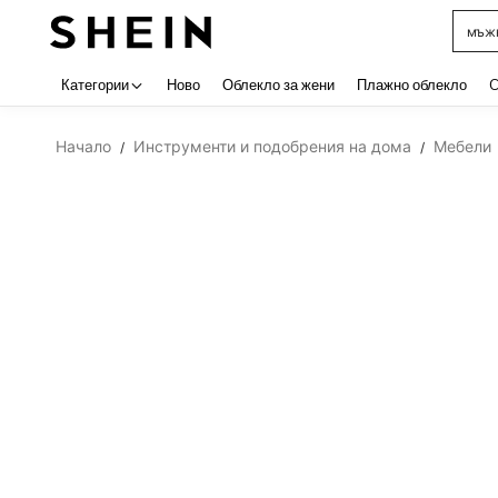
мъжк
Use up 
Категории
Ново
Облекло за жени
Плажно облекло
C
Начало
Инструменти и подобрения на дома
Мебели
/
/