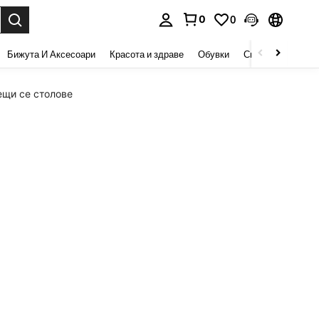
0
0
сене. Press Enter to select.
Бижута И Аксесоари
Красота и здраве
Обувки
Спорт И На Откри
ещи се столове