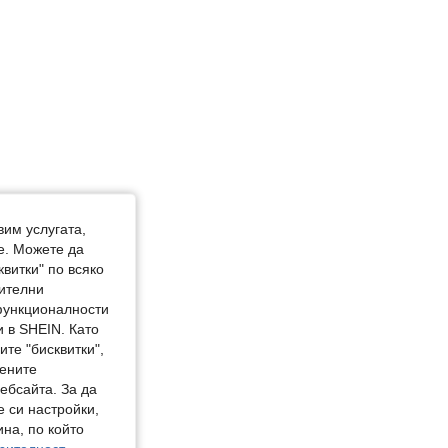
вим услугата,
е. Можете да
квитки" по всяко
нителни
 функционалности
 в SHEIN. Като
те "бисквитки",
мените
ебсайта. За да
е си настройки,
на, по който