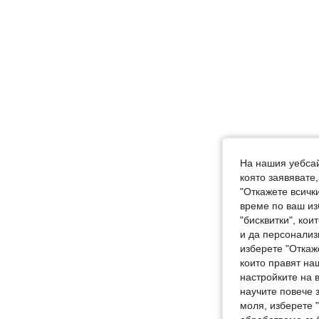
На нашия уебсай
която заявявате
"Откажете всички
време по ваш из
"бисквитки", ко
и да персонализ
изберете "Откаж
които правят на
настройките на 
научите повече з
моля, изберете 