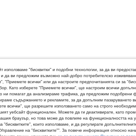
т използваме "бисквитки" и подобни технологии, за да ви предоста
, и да ви предложим възможно най-добро потребителско изживяван
", "Приемете всички" или да настроите предпочитанията си за "бис
бор. Като изберете "Приемете всички", ще настроим всички допъл
ито ни помагат да анализираме трафика, да предложим подобрени
ираме съдържанието и рекламите, за да допълним пазаруването ви
ете всички", ще разрешите използването само на строго необходими
шият уебсайт функционален. Можете да ги деактивирате, като про
вашия браузър, но това може да повлияе на функционалността на у
а "бисквитките", които използваме, и да регулирате допълнителнит
"Управление на "бисквитките"". За повече информация относно начи