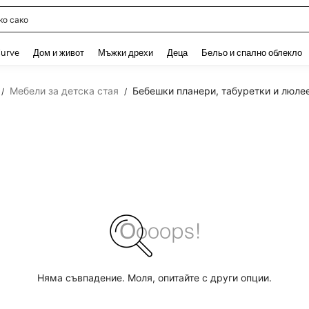
о сако
and down arrow keys to navigate search Наскоро търсени and Откриване на Тър
urve
Дом и живот
Мъжки дрехи
Деца
Бельо и спално облекло
Мебели за детска стая
Бебешки планери, табуретки и люле
/
/
Няма съвпадение. Моля, опитайте с други опции.