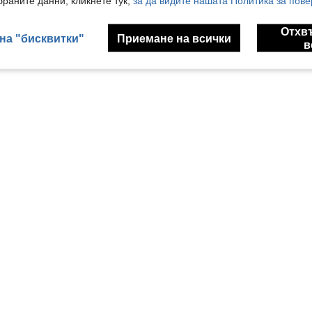
раните данни, кликнете тук,
за да видите нашата Политика за пове
Отхв
на "бисквитки"
Приемане на всички
в