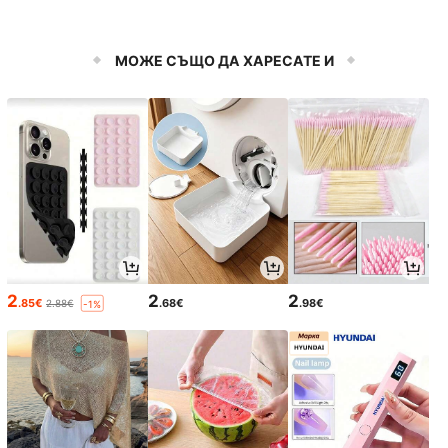
МОЖЕ СЪЩО ДА ХАРЕСАТЕ И
2
2
2
.85€
.68€
.98€
2.88€
-1%