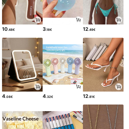
10
3
12
.48€
.18€
.49€
4
4
12
.08€
.32€
.81€