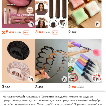
5
3
2
.03€
.58€
.98€
5.58€
3.68€
-9%
-2%
3
3
2
.33€
.45€
.95€
2.97€
На нашия уебсайт използваме "бисквитки" и подобни технологии, за да ви
предоставим услугата, която заявявате, и да ви предложим възможно най-добро
потребителско изживяване. Можете да "Откажете всички", "Приемете всички" или