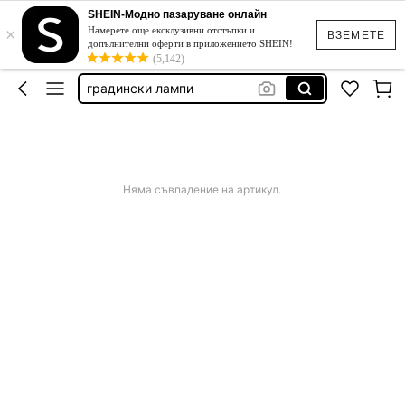
калъф за стол с ластик
SHEIN-Модно пазаруване онлайн
×
Намерете още ексклузивни отстъпки и
ВЗЕМЕТЕ
панда неща
допълнителни оферти в приложението SHEIN!
(5,142)
градински лампи
бял бански без презрамки
дамска рокля официална
калъф за стол с ластик
панда неща
Няма съвпадение на артикул.