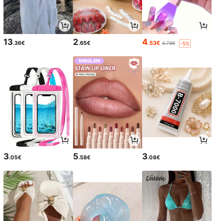
13
2
4
.36€
.65€
.53€
4.79€
-5%
3
5
3
.05€
.58€
.08€