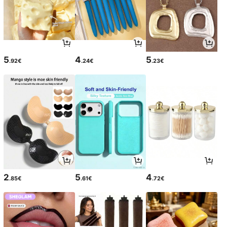
5
4
5
.92€
.24€
.23€
2
5
4
.85€
.61€
.72€