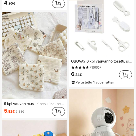
4
.90€
OBOVAY 6 kpl vauvanhoitosetti, sisältää vauvan kamman, harjan ja saksien, lasten hoitosetti (sisältää kamman, kynsisaksien ja kynsimuotoilijan), lasten päivittäinen hoitosetti, täydellinen syntymäpäivä- ja juhlalahja, muovimateriaali
(1000+)
6
.24€
Perustettu 1 vuosi sitten
5 kpl vauvan musliinipesuliina, pehmeä vastasyntyneen kasvopyyhe, uudelleenkäytettävä söpö painettu monikäyttöinen pieni nenäliina
5
.82€
5.83€