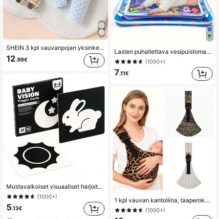
SHEIN 3 kpl vauvanpojan yksinkertainen ja pehmeä sininen kuplakarhukirjailtu paita, housut ja hattu kodintarvikesarja
Lasten puhallettava vesipuistomatto, tukee fyysistä ja aistikehitystä, värikäs vedenalainen maisema, mukana kelluvat lelut (satunnainen malli)
12
.99€
(1000+)
7
.11€
Mustavalkoiset visuaaliset harjoituskortit vauvoille 0–3 kuukautta, 3–6 kuukautta, 6–12 kuukautta, vastasyntyneen vauvan näönkehityskortit, näönseurantakortit
(1000+)
1 kpl vauvan kantoliina, taaperokantoliina, uusi vauvan kantoliina, kannettava ja kevyt, liukuesteinen lonkkaturva, monikäyttöinen vauvan kantoliina, ristikkäismalli, säädettävä koko, konepestävä, helppo käyttää vauvan kanssa, sopii vastasyntyneille, uusille äideille
5
.13€
(1000+)