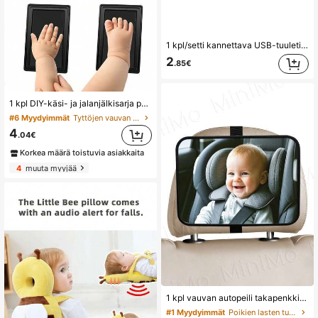
1 kpl/setti kannettava USB-tuuletin, ladattava tuuletin 3 nopeustilalla, 300 mAh akku, 2 W teho, sisältää telineen puhelin-/tablettitelineeksi, sopii ulkoiluun, rannalle, toimistoon, kouluun ja kotiin, viilennys tytöille ja vauvalle
2
.85€
1 kpl DIY-käsi- ja jalanjälkisarja pysyvien muistojen luomiseen – täydellinen vauvakutsulahja, toimistoon, kouluun, piirtämiseen, opiskelijoille, pojille ja tytöille, koulutarvikkeet
#6 Myydyimmät
Tyttöjen vauvan kasvua edistävät matkamuistot
4
.04€
Korkea määrä toistuvia asiakkaita
4
muuta myyjää
1 kpl vauvan autopeili takapenkkipedalille, akryylimateriaali, särkymätön ja halkeamaton, sopii takkautuvaan vauvan autotuoliin, laaja ja selkeä näkymä
#1 Myydyimmät
Poikien lasten turvaistuinten lisävarusteet