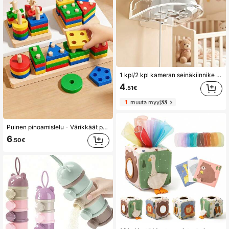
1 kpl/2 kpl kameran seinäkiinnike ilman porausta, tilaa säästävä vakaa säilytysteline, sopii lastenhuoneeseen, olohuoneeseen, keittiöön, sisä- ja ulkokäyttöön
4
.51€
1
muuta myyjää
Puinen pinoamislelu - Värikkäät pinoamispalikat, Muodon lajittelutorni, Muodon tunnistamiseen ja motoristen taitojen harjoitteluun, Opetusrakennuspalikat
6
.50€