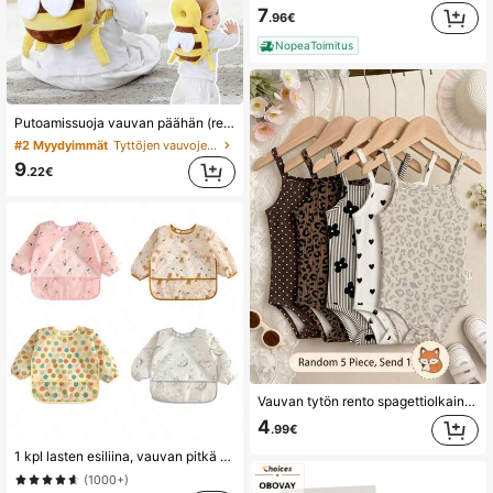
7
.96€
NopeaToimitus
Putoamissuoja vauvan päähän (repputyyli) - "Little Bee" vauvan pään tyyny; varustettu säädettävillä olkahihnoilla, tarjoaa pään suojan.
#2 Myydyimmät
Tyttöjen vauvojen turvakypärät ja polvisuojat
9
.22€
Vauvan tytön rento spagettiolkain-haalaripuku kevääseen ja kesään
4
.99€
1 kpl lasten esiliina, vauvan pitkä ruokalappu roiskeiden estämiseksi, vedenpitävä ruokalappu, käytettävä väärin päin syötäessä, vauvanruokalappu
(1000+)