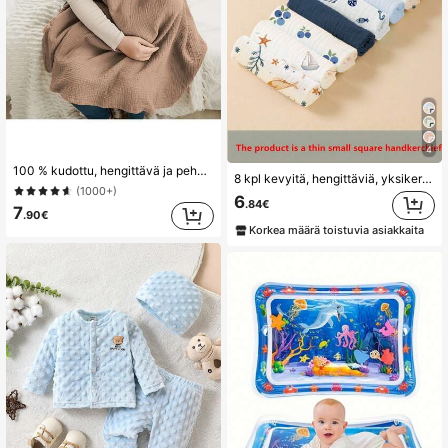
4
100 % kudottu, hengittävä ja pehmeä imetyssuoja, monitoiminen lastenrattaiden kuomu, autonistuimen aurinkosuoja, äidin yksityisyyttä suojaava esiliina, sopii yli 18-vuotiaille
8 kpl kevyitä, hengittäviä, yksikerroksisia vauvan ruokalappuja, ruokailupyyhkeitä, monikäyttöisiä liinoja, sopivia kaikkiin vuodenaikoihin
(1000+)
6
.84€
7
.90€
Korkea määrä toistuvia asiakkaita