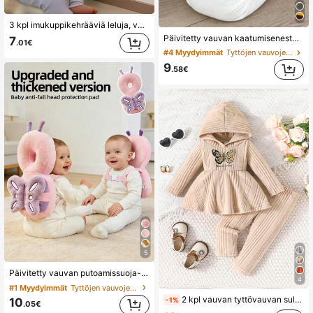
3 kpl imukuppikehrääviä leluja, vauvalelu, vauvan välttämättömyydet, pyörivät lelut taaperoille 1-3, vauvalelut, kylpylelut, aistilelut, varhaiskasvatuslelut, kylpyammelelu, ruokatuolilelut, syntymäpäivälahjat vauvapojille ja tytöille, sopivat vauvojen päivittäiseen käyttöön
Päivitetty vauvan kaatumisenestotyyny, paksunnettu ja levennetty taaperoiden kävelysuoja, vauvan pään suojatyyny sopii taaperoille, jotka oppivat kävelemään ja ryömiä, säädettävä vauvan pään suojatyyny, hengittävä pään suojatyyny, kaatumisenestotyyny, pään suojatyyny, päivitetty paksu sarjakuvamaisen mehiläisen muotoinen kaatumisenestopään suoja vauvoille ja taaperoille
7
.01€
#4 Myydyimmät
Tyttöjen vauvojen turvakypärät ja polvisuojat
9
.58€
5
Päivitetty vauvan putoamissuoja-tyyny, paksuuntunut ja levennetty taaperon kävelysuojatyyny, vauvan päänsuoja-tyyny taaperoille, jotka opettelevat kävelemään ja konttaamaan, säädettävä vauvan päänsuoja-tyyny, hengittävä päänsuoja-tyyny, putoamissuoja-tyyny, vauvan ja taaperon kävelytarvikkeet, päivitetty paksuuntunut piirretty perhoskuvioitu putoamissuoja-tyyny, vauvakutsulahja
4
#1 Myydyimmät
Tyttöjen vauvojen turvakypärät ja polvisuojat
2 kpl vauvan tyttövauvan suloinen ja lempeä perhoskuvioinen kirjainneulottu huppari ja housut -setti
-1%
10
.05€