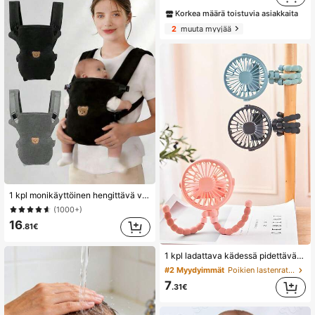
Korkea määrä toistuvia asiakkaita
2
muuta myyjää
1 kpl monikäyttöinen hengittävä vauvankantaja, ympärivuotiseen käyttöön, irrotettava rakenne, ergonominen, kätevä ulkoiluun, täydellinen vauvakutsulahja uusille äideille
(1000+)
16
.81€
1 kpl ladattava kädessä pidettävä mustekalan muotoinen tuuletin, sopii kotiin, työmatkalle, ulkoiluun ja pyöräilyyn, aikuisille ja lapsille, kannettava monitoiminen jalustalla, akun kapasiteetti 500 mAh (jalusta on herkkä, älä kierrä liikaa), must-have
#2 Myydyimmät
Poikien lastenrattaiden lisävarusteet
7
.31€