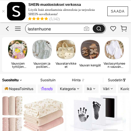
baby girl
SHEIN-muotiostokset verkossa
×
baby shower
Löydä lisää ainutlaatuisia alennuksia ja tarjouksia
SAADA
SHEIN-sovelluksesta!
kids room
(5,142)
lastenhuone
1 year baby birthday
baby girl
Vauvojen
Vauvojen ja
Vauvatarvikke
Vastasyntynee
Vauvan kengät
V
tyttöjen
poikien
et
n vauvan
vaatteet
vaatteet
vaatteet
Suositeltu
Suosituin
Hinta
Suodatin
NopeaToimitus
Kategoria
Ikä
Väri
Kuvion