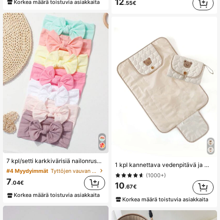
12
Korkea määrä toistuvia asiakkaita
.55€
#4 Myydyimmät
Tyttöjen vauvan hiusasusteet
(1000+)
7 kpl/setti karkkivärisiä nailonrusetteja, vauvan pääpantasetti, sopii päivittäiseen käyttöön
#4 Myydyimmät
#4 Myydyimmät
Tyttöjen vauvan hiusasusteet
Tyttöjen vauvan hiusasusteet
1 kpl kannettava vedenpitävä ja mukava vauvanhoitoalusta, sopii ulkokäyttöön, vaipanvaihtoasema ja pinnasängyn patja
(1000+)
(1000+)
(1000+)
#4 Myydyimmät
Tyttöjen vauvan hiusasusteet
7
.04€
10
.67€
(1000+)
Korkea määrä toistuvia asiakkaita
Korkea määrä toistuvia asiakkaita