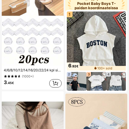
Pocket Baby Boys T-
paidan koordinaateissa
1
6
.92€
100+ sold
4/6/8/10/12/14/16/20/22/24 kpl silikonisia kulmasuojia, silikoniset reunapehmusteet pöytien, tuolien ja sänkyjen suojaamiseen
2
3
4
(1000+)
3
.45€