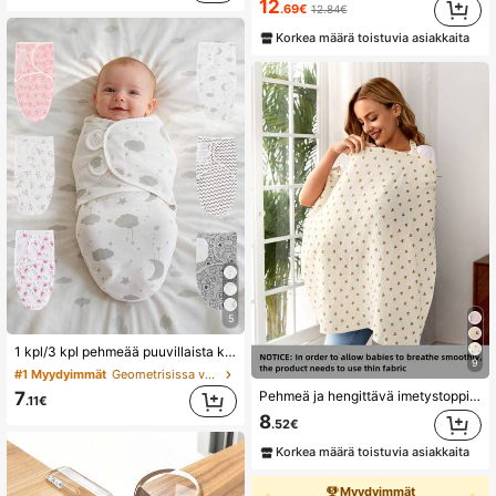
12
.69€
12.84€
Korkea määrä toistuvia asiakkaita
5
1 kpl/3 kpl pehmeää puuvillaista kapalopeittoa, sopii vastasyntyneille vauvoille, sopii kevääseen ja kesään, helppokäyttöinen ja käärittävä, sopii 0–3 kuukauden ikäisille vauvoille, sopii lahjaksi erilaisiin tilaisuuksiin, sopii vastasyntyneen vauvan välttämättömyystarvikkeiden luetteloon
9
#1 Myydyimmät
Geometrisissa vauvan kapaloissa
7
Pehmeä ja hengittävä imetystoppi äideille, kevät/kesä
.11€
8
.52€
Korkea määrä toistuvia asiakkaita
Myydyimmät