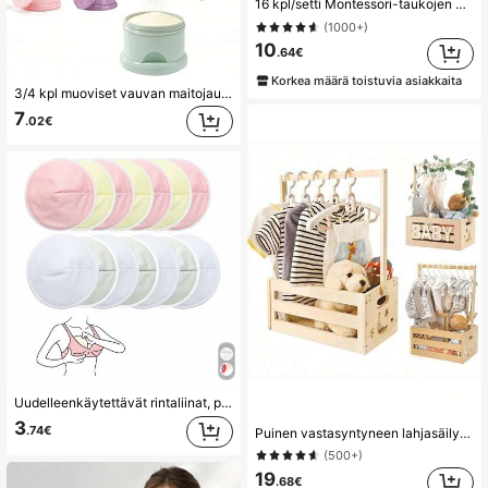
16 kpl/setti Montessori-taukojen varhaislapsuuden opetusleluja, sarjakuvaeläinten muodon tunnistusvärikäs monitoimilaatikko, simuloitu piirustuslelu
(1000+)
10
.64€
Korkea määrä toistuvia asiakkaita
3/4 kpl muoviset vauvan maitojauhesäilytysastiat, kannettavat välipalalaatikot vauvalle ja taaperolle, käsin pestävä pyöreä ruoka-annostelija, äidille
7
.02€
Uudelleenkäytettävät rintaliinat, pestävät - vuototiiviit rintaliinat - erittäin imukykyiset rintaliinat (suuret 4,7 tuumaa) (satunnainen väri)
3
.74€
Puinen vastasyntyneen lahjasäilytyskaappi | vauvan säilytyslaatikko kahvoilla, vauvan kylpy- ja hoitotuotteiden lahjasäilytyskori, vastasyntyneen tervetulolahjalaatikko pojille ja tytöille, raskausmuistolahja uusille vanhemmille, Halloweenin lämmin rakkauslahja, luonnonpuinen vauvan säilytyslahjalaatikko, kannettava puinen vaatesäilytysteline, vastasyntyneen täysikuulahjakori, vauvan kylpy- ja hoitotuotteiden lahjakori, vastasyntyneen lahjakori, raskauslahja odottaville äideille, vastasyntyneen syntymän 100 päivän juhlahja, käytännöllinen ystävänpäivälahja uusille vanhemmille, puinen vauvanvaateteline säilytyslahjalaatikko
(500+)
19
.68€