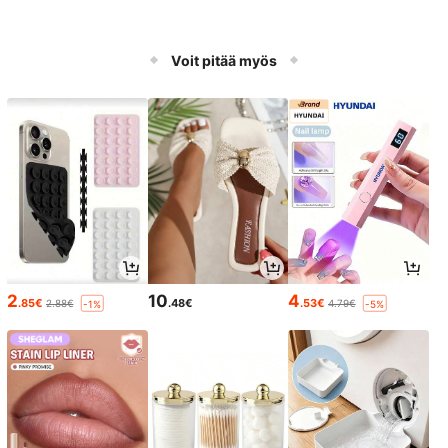
Voit pitää myös
2
10
4
.85€
.48€
.53€
2.88€
4.79€
-1%
-5%