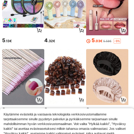
5
4
5
.13€
.32€
.03€
5.58€
-9%
3
2
3
.08€
.68€
.33€
Käytämme evästeitä ja vastaavia teknologioita verkkosivustomallamme
tarjottaaksemme sinulle pyydetyn palvelun ja pyrkiäksemme tarjoamaan sinulle
mahdollisimman hyvän verkkosivustomaailman. Voit valita ”Hylkää kaikki”, ”Hyväksy
kaikki” tai asettaa evästeasetuksesi milloin tahansa omasta valinnastasi. Jos valitset
”Hyväksy kaikki”, asetamme kaikki valinnaiset evästeet, jotka auttavat meitä