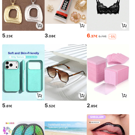
5
3
6
.23€
.08€
.37€
6.74€
-5%
5
5
2
.61€
.52€
.85€