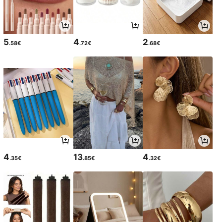
5
4
2
.58€
.72€
.68€
4
13
4
.35€
.85€
.32€