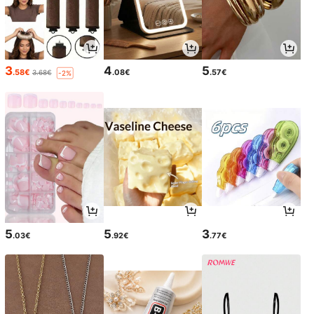
3
4
5
.58€
.08€
.57€
3.68€
-2%
5
5
3
.03€
.92€
.77€