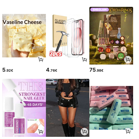
5
4
75
.92€
.76€
.98€