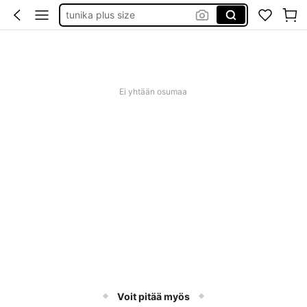
baby phat
goth clothing
unice
Ei yhtään osumaa
Voit pitää myös