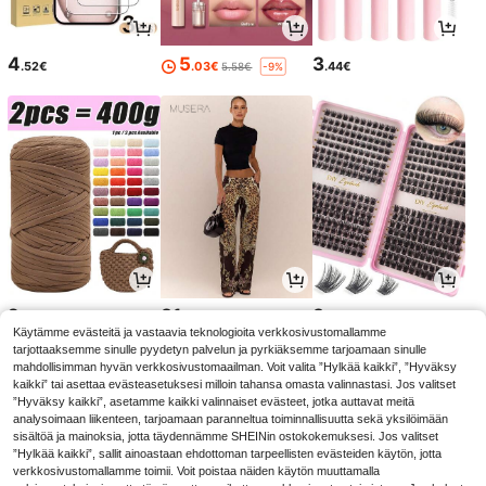
4
5
3
.52€
.03€
.44€
5.58€
-9%
2
31
3
.67€
.67€
.02€
Käytämme evästeitä ja vastaavia teknologioita verkkosivustomallamme
tarjottaaksemme sinulle pyydetyn palvelun ja pyrkiäksemme tarjoamaan sinulle
mahdollisimman hyvän verkkosivustomaailman. Voit valita ”Hylkää kaikki”, ”Hyväksy
kaikki” tai asettaa evästeasetuksesi milloin tahansa omasta valinnastasi. Jos valitset
”Hyväksy kaikki”, asetamme kaikki valinnaiset evästeet, jotka auttavat meitä
analysoimaan liikenteen, tarjoamaan paranneltua toiminnallisuutta sekä yksilöimään
sisältöä ja mainoksia, jotta täydennämme SHEINin ostokokemuksesi. Jos valitset
”Hylkää kaikki”, sallit ainoastaan ehdottoman tarpeellisten evästeiden käytön, jotta
verkkosivustomallamme toimii. Voit poistaa näiden käytön muuttamalla