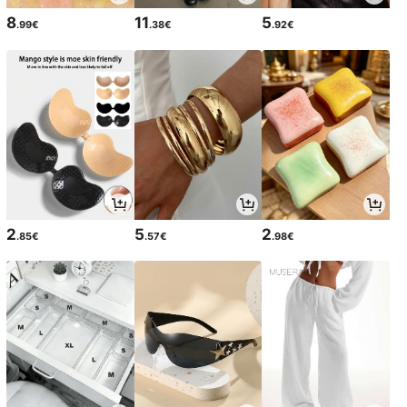
8
11
5
.99€
.38€
.92€
2
5
2
.85€
.57€
.98€