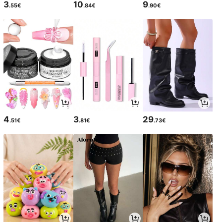
3
10
9
.55€
.84€
.90€
4
3
29
.51€
.81€
.73€