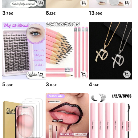
3
6
13
.79€
.12€
.99€
5
3
4
.88€
.05€
.14€