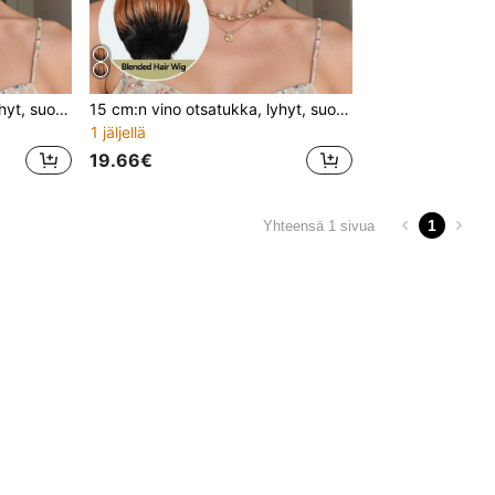
15 cm:n vino otsatukka, lyhyt, suora hiusperuukki, elegantti päivittäinen lyhyt kerrostettu sivuotsatukalla varustettu peruukki, luonnollinen hiustenlaatu, sopii päivittäiseen käyttöön, juhliin, lomaan ja cosplayhin, naisten hiusperuukki
15 cm:n vino otsatukka, lyhyt, suora hiusperuukki, elegantti päivittäinen lyhyt kerrostettu sivuotsatukalla varustettu peruukki, luonnollinen hiustenlaatu, sopii päivittäiseen käyttöön, juhliin, lomaan ja cosplayhin, naisten hiusperuukki
1 jäljellä
19.66€
1
Yhteensä 1 sivua