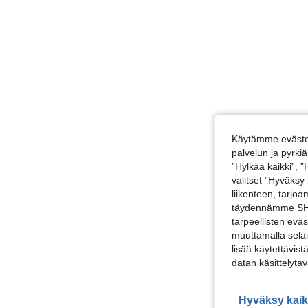
Käytämme evästei
palvelun ja pyrk
”Hylkää kaikki”, 
valitset ”Hyväksy
liikenteen, tarjo
täydennämme SHEI
tarpeellisten evä
muuttamalla selai
lisää käytettävist
datan käsittelyta
Hyväksy kaik