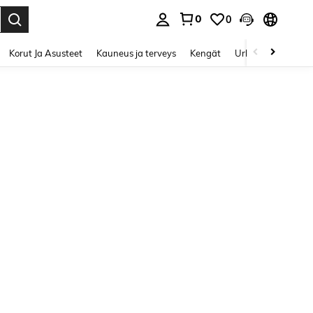
0
0
Enter to select.
Korut Ja Asusteet
Kauneus ja terveys
Kengät
Urheilu & Ulkoilu