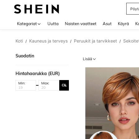
Pöytä
Use up 
Kategoriat
Uutta
Naisten vaatteet
Asut
Käyrä
Ko
Koti
Kauneus ja terveys
Peruukit ja tarvikkeet
Sekoite
/
/
/
Suodatin
Lisää
Hintahaarukka (EUR)
Min:
Max:
Ok