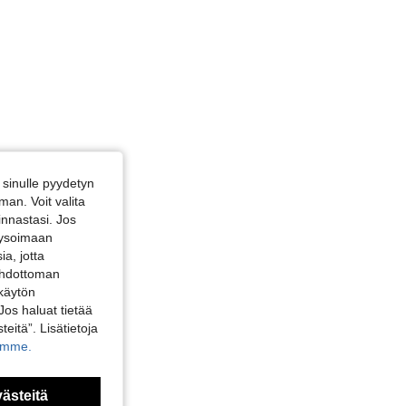
sinulle pyydetyn
an. Voit valita
innastasi. Jos
alysoimaan
a, jotta
 ehdottoman
 käytön
Jos haluat tietää
teitä”. Lisätietoja
kamme.
västeitä