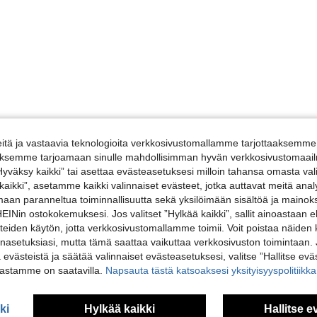
tä ja vastaavia teknologioita verkkosivustomallamme tarjottaaksemme 
iäksemme tarjoamaan sinulle mahdollisimman hyvän verkkosivustomaailm
”Hyväksy kaikki” tai asettaa evästeasetuksesi milloin tahansa omasta val
 kaikki”, asetamme kaikki valinnaiset evästeet, jotka auttavat meitä an
amaan paranneltua toiminnallisuutta sekä yksilöimään sisältöä ja mainoksi
Nin ostokokemuksesi. Jos valitset ”Hylkää kaikki”, sallit ainoastaan
steiden käytön, jotta verkkosivustomallamme toimii. Voit poistaa näiden
nasetuksiasi, mutta tämä saattaa vaikuttaa verkkosivuston toimintaan. 
ä evästeistä ja säätää valinnaiset evästeasetuksesi, valitse ”Hallitse eväs
vastamme on saatavilla.
Napsauta tästä katsoaksesi yksityisyyspolitiik
ki
Hylkää kaikki
Hallitse e