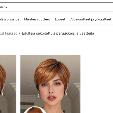
liina
and down arrow keys to navigate search Äskettäin haettu and Haku Löytö. Press 
ti & Sisustus
Miesten vaatteet
Lapset
Alusvaatteet ja yövaatteet
tut hiukset
Edullisia sekoitettuja peruukkeja ja vaatteita
/