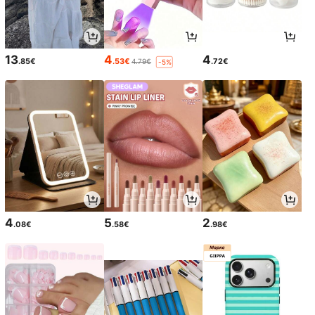
13
4
4
.85€
.53€
.72€
4.79€
-5%
4
5
2
.08€
.58€
.98€