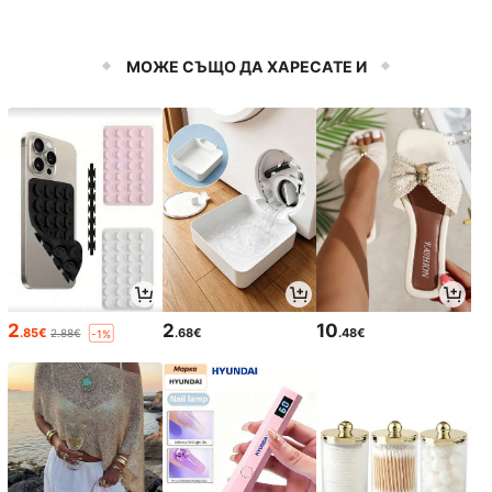
МОЖЕ СЪЩО ДА ХАРЕСАТЕ И
2
2
10
.85€
.68€
.48€
2.88€
-1%