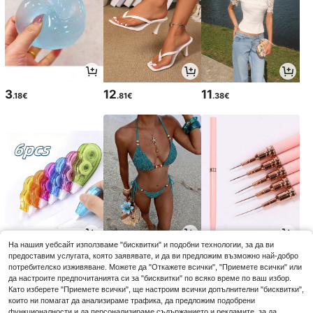
3
12
11
.18€
.81€
.38€
На нашия уебсайт използваме "бисквитки" и подобни технологии, за да ви
3
11
3
предоставим услугата, която заявявате, и да ви предложим възможно най-добро
.74€
.84€
.54€
3.58€
-1%
потребителско изживяване. Можете да "Откажете всички", "Приемете всички" или
да настроите предпочитанията си за "бисквитки" по всяко време по ваш избор.
Като изберете "Приемете всички", ще настроим всички допълнителни "бисквитки",
които ни помагат да анализираме трафика, да предложим подобрени
функционалности и да персонализираме съдържанието и рекламите, за да