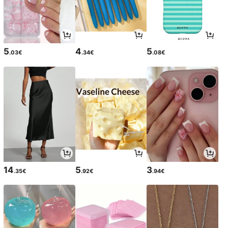
5
4
5
.03€
.34€
.08€
14
5
3
.35€
.92€
.94€