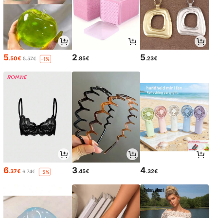
5
2
5
.50€
.85€
.23€
5.57€
-1%
6
3
4
.37€
.45€
.32€
6.74€
-5%