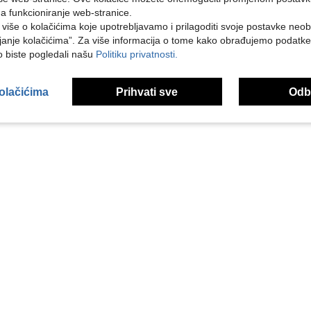
na funkcioniranje web-stranice.
i više o kolačićima koje upotrebljavamo i prilagoditi svoje postavke neo
janje kolačićima”. Za više informacija o tome kako obrađujemo podatke
ko biste pogledali našu
Politiku privatnosti.
kolačićima
Prihvati sve
Odbi