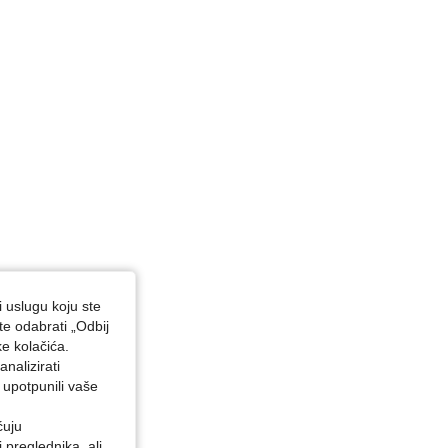
i uslugu koju ste
te odabrati „Odbij
ke kolačića.
nalizirati
 upotpunili vaše
ćuju
preglednika, ali