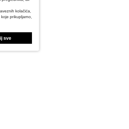
baveznih kolačića,
 koje prikupljamo,
j sve