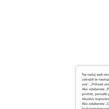
Na našoj web-stra
zatražili te nast
sve”, „Prihvati sv
Ako odaberete „Pr
promet, ponuditi 
iskustvo kupovin
Ako odaberete „O
funkcioniranje n