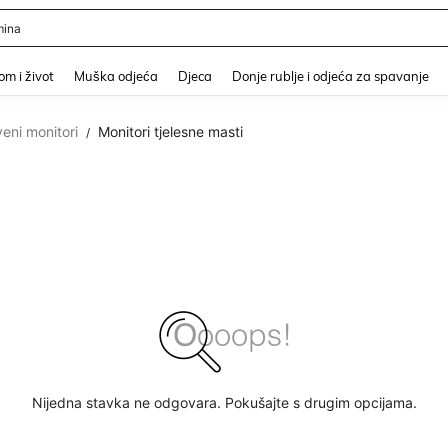
er
and down arrow keys to navigate search Nedavno pretraživano and Pretraživanje i
m i život
Muška odjeća
Djeca
Donje rublje i odjeća za spavanje
eni monitori
Monitori tjelesne masti
/
Nijedna stavka ne odgovara. Pokušajte s drugim opcijama.