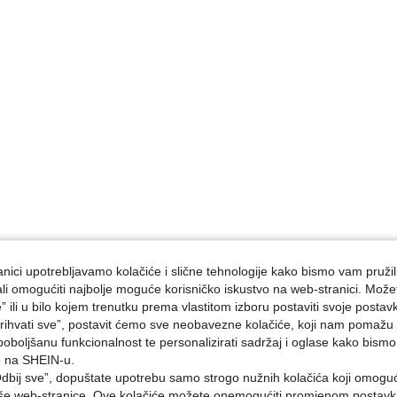
nici upotrebljavamo kolačiće i slične tehnologije kako bismo vam pružil
ojali omogućiti najbolje moguće korisničko iskustvo na web-stranici. Može
e” ili u bilo kojem trenutku prema vlastitom izboru postaviti svoje postav
ihvati sve”, postavit ćemo sve neobavezne kolačiće, koji nam pomažu a
poboljšanu funkcionalnost te personalizirati sadržaj i oglase kako bismo
e na SHEIN-u.
dbij sve”, dopuštate upotrebu samo strogo nužnih kolačića koji omogu
aše web-stranice. Ove kolačiće možete onemogućiti promjenom postavki 