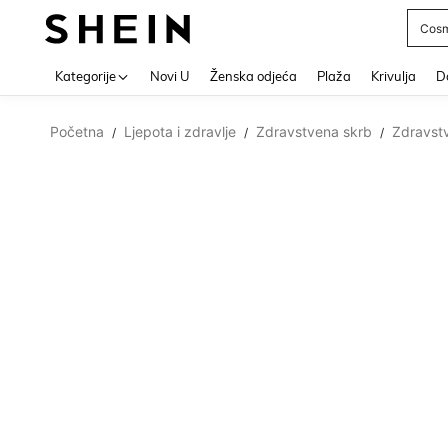
Post
Use up 
Kategorije
Novi U
Ženska odjeća
Plaža
Krivulja
Do
Početna
Ljepota i zdravlje
Zdravstvena skrb
Zdravstv
/
/
/