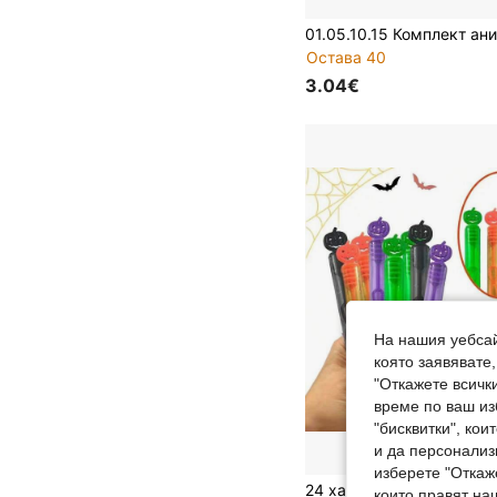
Остава 40
3.04€
На нашия уебсай
която заявявате
"Откажете всички
време по ваш из
"бисквитки", ко
и да персонализ
изберете "Откаж
които правят на