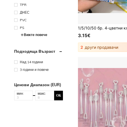
TPR
ДНЕС
PVC
PS
Вижте повече
3.15€
2
други продавачи
Подходяща Възраст
Над 14 години
3 години и повече
Ценови Диапазон (EUR)
мин:
макс:
ОК