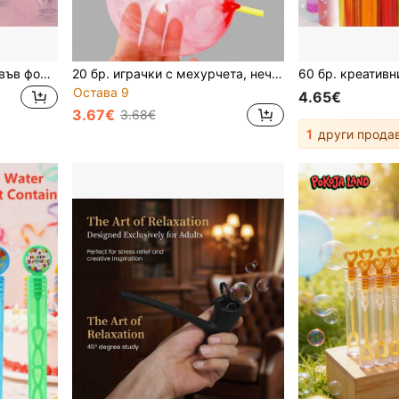
20/30/50 бр. декорации във формата на сърце, сватбени/рождени дни/парти консумативи, декор за празни бутилки
20 бр. играчки с мехурчета, нечупливи пластмасови балони, цветна магическа дъвка, подарък за рожден ден за парти на открито
Остава 9
4.65€
3.67€
3.68€
1
други прода