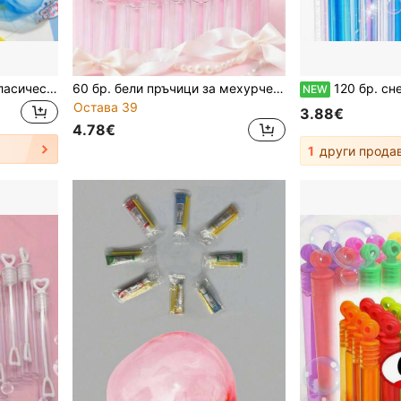
1/5/10/50 бр. 4-цветни класически пластмасови балони с панда, цветни балони с мехурчета, духане със сламки, празнични подаръци за пълнене с пинята (случаен цвят)
60 бр. бели пръчици за мехурчета във формата на сърце на едро, мини пръчици за сватбено парти, момински вечер, Свети Валентин, годишнина, завършване и рожден ден (празни бутилки, разтвор за мехурчета не е включен) 12/24/48 бр.
120 бр. снежинки за балончета (без разтвор за балончета), цветни ръчни тръбички за балончета, преносими 
NEW
Остава 39
3.88€
4.78€
1
други прода