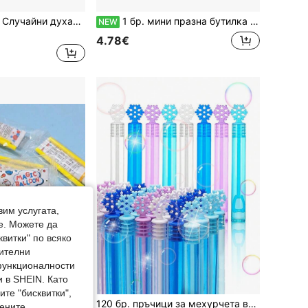
10 бр./комплект Случайни духалки за нос за мажоретки, свирки за рожден ден, реквизит за бар атмосфера, декорация за стая, парти сувенири, принадлежности за мажоретки, унисекс, празнични подаръци, подаръци за връщане в училище
1 бр. мини празна бутилка за мехурчета с пръчка във форма на петоконечна звезда, цветна, преносима, малка играчка за мехурчета, подарък за парти
NEW
4.78€
вим услугата,
е. Можете да
квитки" по всяко
нителни
 функционалности
 в SHEIN. Като
те "бисквитки",
20/10/5/2 бр. класически пластмасови балончета с мехурчета Panda в 4 цвята, цветни партийни балончета, надуват се със сламка, (случаен цвят)
120 бр. пръчици за мехурчета във формата на снежинки, цветни ръчни тръбички за мехурчета, ръчни мини играчки за духане на мехурчета, парти сувенири, подходящи за сватби, рождени дни, Свети Валентин, Коледа, момински партита и отдих на открито (течността за мехурчета не е включена)
мените