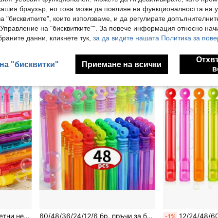
Остава 3
вашия браузър, но това може да повлияе на функционалността на у
3.68€
а "бисквитките", които използваме, и да регулирате допълнителнит
6.75€
"Управление на "бисквитките"". За повече информация относно начи
раните данни, кликнете тук,
за да видите нашата Политика за пове
4
други прода
Отхв
на "бисквитки"
Приемане на всички
в
12/24/48/60 бр. Многоцветни неонови пръчици с мехурчета, миниатюрни звездни пръчици с мехурчета, подаръчна кутия на едро, награди за класната стая, карнавални играчки, рожден ден, парти, Коледа, консумативи за Деня на майката
60/48/36/24/12/6 бр. пръчи за балончета Rose Bubble Sticks в случайни смесени цветове, цветни пластмасови пръчи за балончета (празни бутилки), мини бутилки със сапун за рожден ден, сватбена декорация
12/24/48/60 бр. креативни пръчици с мехурчета с рози, мини пръчици с мехурчета, играчки за партита
-1%