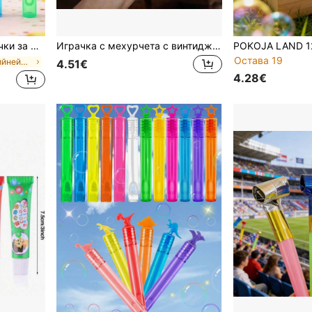
ръчна торбичка за рожден ден, пълнилка за торбичка за парти, фото реквизит, парти подаръци (без разтвор за балончета)
Играчка с мехурчета с винтидж дизайн на лула, подходяща за облекчаване на стреса и забавление за възрастни, продава се без течност за мехурчета
Остава 19
в АБС Тийнейджърски спорт и игри на открито
4.51€
4.28€