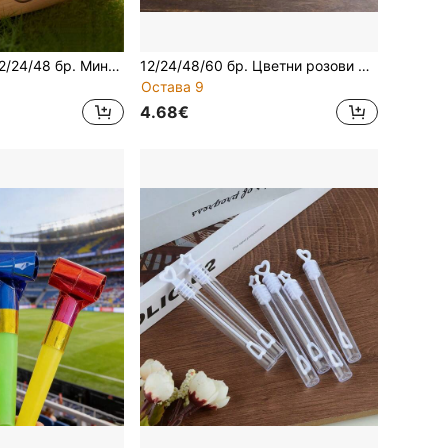
POKOJA LAND 12/24/48 бр. Мини пръчици с мехурчета (без течност за мехурчета), златисти пръчици с мехурчета, сватбен подарък, подходящи за сватба, тържество, годишнина, рожден ден, без течност за мехурчета, лятно парти край басейна, рожден ден, парти на открито, национален празник, Коледа, Хелоуин, есенна декорация за връщане в училище, есенна декорация, пролетно-летен декор
12/24/48/60 бр. Цветни розови пръчици с мехурчета (течността за мехурчета не е включена, празни тубички), сватбени сувенири, коледни подаръци, подходящи за партита, сватби, събития на закрито/открито, партита с мехурчета
Остава 9
4.68€