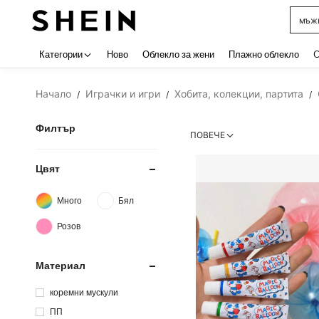
мъжк
Use up 
Категории
Ново
Облекло за жени
Плажно облекло
C
Начало
Играчки и игри
Хобита, колекции, партита
/
/
/
Филтър
ПОВЕЧЕ
Цвят
Много
Бял
Розов
Материал
коремни мускули
ПП