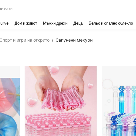
о бельо памук
and down arrow keys to navigate search Наскоро търсени and Откриване на Тър
urve
Дом и живот
Мъжки дрехи
Деца
Бельо и спално облекло
Спорт и игри на открито
Сапунени мехури
/