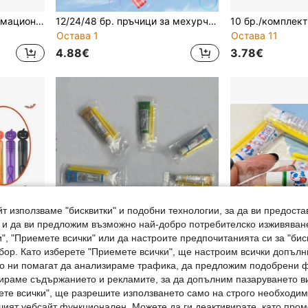
01.05.10.15 Комплект анимационни играчки за дъвки, класически носталгични подаръци, малки подаръци, анимационни играчки за открито за правене на балончета, малки подаръци за парти с балончета, лепкава текстура, декомпресия и тревожност, малки подаръци за парти, пълнители за коледни чорапи, пълнители за подаръчни торбички, рождени дни и фестивали.
12/24/48 бр. пръчици за мехурчета (разтворът за мехурчета не е включен), нечупливи пръчици за мехурчета, мини размер, парти сувенири - цветни пръчици за мехурчета, подходящи за партита, събития, тържества - пластмасови играчки за издухване на мехурчета, без течност.
Остава 1
Остава 11
4.88€
3.78€
т използваме "бисквитки" и подобни технологии, за да ви предоста
, и да ви предложим възможно най-добро потребителско изживяван
", "Приемете всички" или да настроите предпочитанията си за "бис
бор. Като изберете "Приемете всички", ще настроим всички допъл
ито ни помагат да анализираме трафика, да предложим подобрени
ираме съдържанието и рекламите, за да допълним пазаруването ви
ете всички", ще разрешите използването само на строго необходими
24 халоуински пръчки за мехурчета с тиква – издръжливи пластмасови парти подаръци, подходящи за рожден ден, Коледа, Великден, Хелоуин, награди за класната стая и пълнители за пинята и декорация за подаръчни торбички (случаен асортимент, разтвор за мехурчета не е включен)
1 бр. лепило за духане на балончета, парти игра, насладете се на носталгичната игра с духане на балончета
шият уебсайт функционален. Можете да ги деактивирате, като про