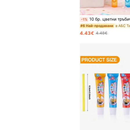
10 бр. цветни тръбички за духане на балончета за рожден ден (без разтвор за балончета), DIY тънки прозрачни тръбички за духане на балончета за 1-ви рожден ден с лепенки, празничен Maker за балончета, декорация за беби душ, Happy Birthday лепенки, забавно занимание с духане на балончета, пролетна декорация за парти на открито, декорация за рожден ден, пълнилка за пода
-1%
#6 Най-продавани
4.43€
4.48€