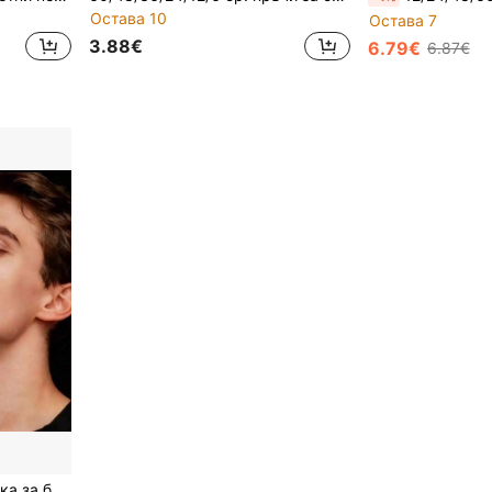
Остава 10
Остава 7
3.88€
6.79€
6.87€
1 комплект забавна пръчка за балончета с дизайн на кутия за цигари, лека преносима играчка за духане на балончета, без разтвор за балончета, антистрес фиджет играчка за възрастни, подходяща за офис и дом – подарък с дизайн на кутия за цигари