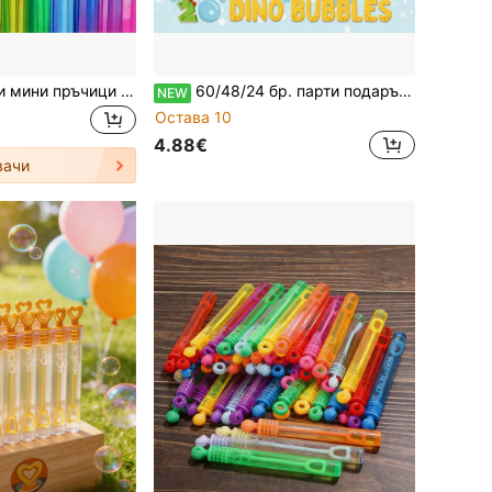
60 бр. креативни мини пръчици за балончета с роза, играчки за парти подаръци, подаръци за Свети Валентин, декорация за сватбена атмосфера, рожден ден, момински парти, сватба, летни дейности на открито, (без разтвор за балончета) 60/48/24/12 бр.
60/48/24 бр. парти подаръци за балони, 8 стила мини пръчици с балончета с подаръчна кутия, играчки с динозаври на едро за карнавални награди, пълнител за подаръчни торбички, играчки за духане на балончета за рожден ден (течността за балончета не е включена)
NEW
Остава 10
4.88€
вачи