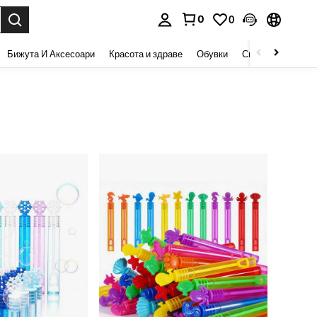
0
0
сене. Press Enter to select.
Бижута И Аксесоари
Красота и здраве
Обувки
Спорт И На Откри