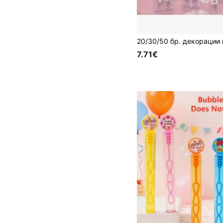
7.71€