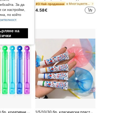
в Многоцветен Тийнейджърски спорт и игри на открит
#3 Най-продавани
ебсайта. За да
е си настройки,
4.58€
на, по който
рителност.
вачи
ърляне на
сички
, материали за сватбена атмосфера, рожден ден, моминско парти, сватба, летни игри на открито (течността за мехурчета не е включена)
1/5/10/30 бр. класически пластмасови балончета с мехурчета в 4 цвята, еластични балончета с панда за Back to School парти, креативни балончета за надуване със сламка за празнични партита, шенижки, Back to School, Хелоуин, Коледно тържествено парти, пълнители за пинята, подаръци (случаен цвят)