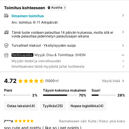
Toimitus kohteeseen
Austria
Ilmainen toimitus
Arv. toimitus:
6-11 Arkipäivät
Tämä tuote voidaan palauttaa 14 päivän kuluessa, mutta sitä ei
voida palauttaa pidennetyn palautusajan aikana
Turvalliset maksut · Yksityisyyden suoja
Myyjä: Disu & Toimittaja: SHEIN
Markkinapaikka
Myyjän tiedot ja velvollisuudet
Ilmoittaaksesi tästä myyjästä ja/tai tuotteesta
4.72
(1000+)
Näytä lisää
Pieni
Täysin kokonsa mukainen
Suuri
2%
70%
28%
Ostaa takaisin
(4)
Tyylikäs
(25)
Nopea logistiikka
(4)
i***n
Rannekkeen väri: Kulta / Koko: yksi koko
soo
cute
and
pretty
(
like
so
i
get
points
)