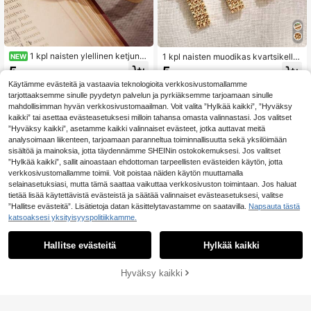
1 kpl naisten ylellinen ketjuna
1 kpl naisten muodikas kvartsikello,
NEW
uhakello, sileä metalliketjumuotoilu
minimalistinen neliönmuotoinen kell
5
5
.92€
.58€
herkkää rannekorua muistuttava, ki
otaulu, korkealaatuinen kullattu ku
Käytämme evästeitä ja vastaavia teknologioita verkkosivustomallamme
illotettu kultainen tekstuuri korkeal
ori, sopii syntymäpäiväksi, vuosipäi
aatuisella elegantilla ulkonäöllä, kul
väksi, äitienpäivälahjaksi, täydellin
tarjottaaksemme sinulle pyydetyn palvelun ja pyrkiäksemme tarjoamaan sinulle
taiset asusteet, rannekorut, kesäas
en lahja jouluksi/ystävänpäiväksi/s
mahdollisimman hyvän verkkosivustomaailman. Voit valita ”Hylkää kaikki”, ”Hyväksy
usteet, käsikorut, sopii päivittäiseen
yntymäpäiväksi/äitienpäiväksi/vuo
kaikki” tai asettaa evästeasetuksesi milloin tahansa omasta valinnastasi. Jos valitset
työmatkaan, treffeille, kokoontumisi
sipäiväksi
”Hyväksy kaikki”, asetamme kaikki valinnaiset evästeet, jotka auttavat meitä
in, kesäretkille, kouluunpaluukaute
analysoimaan liikenteen, tarjoamaan paranneltua toiminnallisuutta sekä yksilöimään
en ja muihin tilanteisiin, valmistujais
sisältöä ja mainoksia, jotta täydennämme SHEINin ostokokemuksesi. Jos valitset
lahjaksi, paras lahja naiselle, korost
”Hylkää kaikki”, sallit ainoastaan ehdottoman tarpeellisten evästeiden käytön, jotta
aa lempeää ja eleganttia tyyliä
verkkosivustomallamme toimii. Voit poistaa näiden käytön muuttamalla
selainasetuksiasi, mutta tämä saattaa vaikuttaa verkkosivuston toimintaan. Jos haluat
tietää lisää käytettävistä evästeistä ja säätää valinnaiset evästeasetuksesi, valitse
”Hallitse evästeitä”. Lisätietoja datan käsittelytavastamme on saatavilla.
Napsauta tästä
katsoaksesi yksityisyyspolitiikkamme.
Hallitse evästeitä
Hylkää kaikki
Hyväksy kaikki
Lisää ostoskoriin
RICECGO 1 kpl naisten kultainen kv
NobleVue
artsikello, neliönmuotoinen vintage