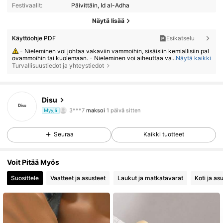
Festivaalit:
Päivittäin, Id al-Adha
Näytä lisää
Käyttöohje PDF
Esikatselu
- Nieleminen voi johtaa vakaviin vammoihin, sisäisiin kemiallisiin pal
ovammoihin tai kuolemaan. - Nieleminen voi aiheuttaa vakavia palova
...
Näytä kaikki
mmoja jopa kahden tunnin kuluessa. - Jos paristo on nielty tai asetettu
Turvallisuustiedot ja yhteystiedot
mihin tahansa kehon osaan, hakeudu välittömästi lääkärin hoitoon. - Pi
dä uudet ja käytetyt paristot poissa lasten ulottuvilta. - Varmista, että pa
ristolokero on aina tukevasti kiinni.
Disu
13K Seuraajat
4.79
3***7
maksoi
1 päivä sitten
Myyjä
p***x
seurasi
1 päivä sitten
13K Seuraajat
Seuraa
Kaikki tuotteet
4.79
Voit Pitää Myös
13K Seuraajat
4.79
Suosittele
Vaatteet ja asusteet
Laukut ja matkatavarat
Koti ja a
13K Seuraajat
4.79