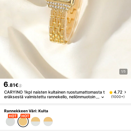
1/5
6
.81€
CARYINO 1kpl naisten kultainen ruostumattomasta t
4.72
eräksestä valmistettu rannekello, neliönmuotoin
(1000+)
en, timanteilla koristeltu kello, elegantti ja monip
uolinen sekä liike- että vapaa-ajan käyttöön, hieno k
vartsikello, joka sopii jokapäiväiseen elämään
Rannekkeen Väri: Kulta