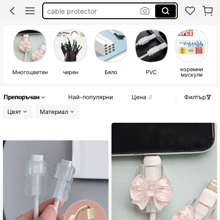
органайзер за кабели
charger protector blue
предпазител за зарядно
коремни
Многоцветен
черен
Бяло
PVC
мускули
Препоръчан
Най-популярни
Цена
Филтър
Цвят
Материал