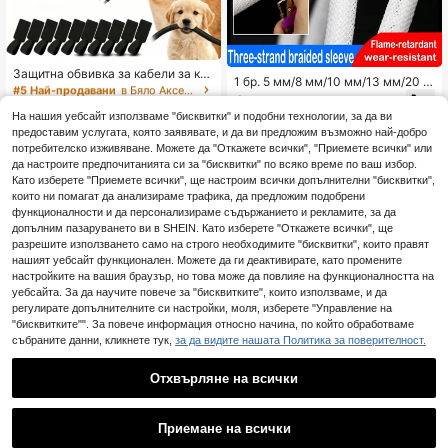
#5 Най-продавани
в Бяло Аксесоари за окабеляване
Остава 25
#5 Най-продавани
#5 Най-продавани
в Бяло Аксесоари за окабеляване
в Бяло Аксесоари за окабеляване
Защитна обвивка за кабели за ку
1 бр. 5 мм/8 мм/10 мм/13 мм/20 м
чета и котки, 10-футова устойчив
Остава 25
Остава 25
м саморазширяваща се плетена
3
а на домашни любимци защитна
.45€
#5 Най-продавани
в Бяло Аксесоари за окабеляване
оплетка, защитна оплетка за PET
6
обвивка за кабели (10 мм), кабел
На нашия уебсайт използваме "бисквитки" и подобни технологии, за да ви
.77€
-1%
6.89€
кабел за данни, разширяем орган
Остава 25
ен покрив за зарядни и ТВ кабел
предоставим услугата, която заявявате, и да ви предложим възможно най-добро
айзер за кабели, персонализируе
и, устойчив на дъвчене от домаш
потребителско изживяване. Можете да "Откажете всички", "Приемете всички" или
м размер, PET оплетка за кабел, с
ни любимци, гъвкав спирален ор
амозатварящ се изолиран протек
да настроите предпочитанията си за "бисквитки" по всяко време по ваш избор.
ганайзер за кабели с фиксиращи
тор за кабел
Като изберете "Приемете всички", ще настроим всички допълнителни "бисквитки",
каишки
които ни помагат да анализираме трафика, да предложим подобрени
функционалности и да персонализираме съдържанието и рекламите, за да
допълним пазаруването ви в SHEIN. Като изберете "Откажете всички", ще
разрешите използването само на строго необходимите "бисквитки", които правят
нашият уебсайт функционален. Можете да ги деактивирате, като промените
настройките на вашия браузър, но това може да повлияе на функционалността на
уебсайта. За да научите повече за "бисквитките", които използваме, и да
регулирате допълнителните си настройки, моля, изберете "Управление на
"бисквитките"". За повече информация относно начина, по който обработваме
събраните данни, кликнете тук,
за да видите нашата Политика за поверителност.
Отхвърляне на всички
1
0
Приемане на всички
127 бр Черна водоустойчива обв
1/5/10 бр. кабели защитни мули от
ивка за термосвиваема тръба за
Остава 38