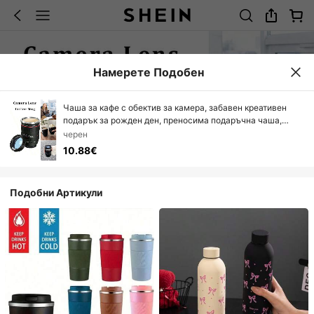
Намерете Подобен
Чаша за кафе с обектив за камера, забавен креативен
подарък за рожден ден, преносима подаръчна чаша,
креативна чаша с обектив за камера, чаша с форма на
черен
обектив за камера, изолирана и непропусклива, с капак,
10.88€
подходяща за пътуване и къмпинг на открито, за мъже,
жени, студенти, двойки, фотографи, стоки за дома,
туризъм на открито, черна
Подобни Артикули