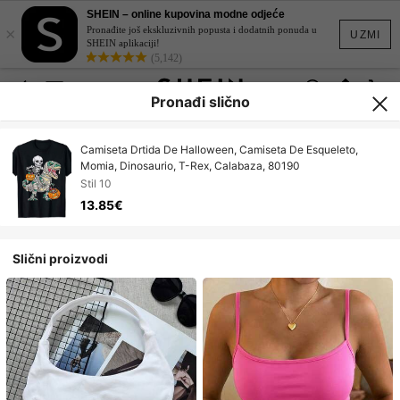
SHEIN – online kupovina modne odjeće
×
Pronađite još ekskluzivnih popusta i dodatnih ponuda u
UZMI
SHEIN aplikaciji!
(5,142)
Pronađi slično
Camiseta Drtida De Halloween, Camiseta De Esqueleto,
Momia, Dinosaurio, T-Rex, Calabaza, 80190
Stil 10
13.85€
Slični proizvodi