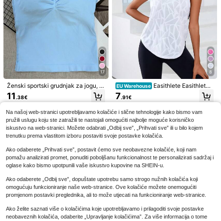
17
8
Ženski sportski grudnjak za jogu, b
Easithlete Easithlete
12
EU Warehouse
ez rukava, elastični prozračni top z
Sportska majica bez rukava s ragla
11
7
11
.38€
.91€
Velisys Velisys Bešavna sportska jo
a fitness i trening
n rukavima za vježbanje
ga majica na bretele s dvostrukim sl
13
Ženski bešavni top za
EU Warehouse
.99€
ojem/leopard print s križanim remen
Na našoj web-stranici upotrebljavamo kolačiće i slične tehnologije kako bismo vam
vježbanje s dugim tankim brežulam
#1 Uspješnica
u Ženskim aktivnim majicama
ima na leđima/moderna i seksi/sves
pružili uslugu koju ste zatražili te nastojali omogućiti najbolje moguće korisničko
a, ugrađen grudnjak s uklonjivim po
trana/udobna
11
iskustvo na web-stranici. Možete odabrati „Odbij sve”, „Prihvati sve” ili u bilo kojem
dlojama, sportska joga majica na br
.49€
etele, athleisure
trenutku prema vlastitom izboru postaviti svoje postavke kolačića.
Ako odaberete „Prihvati sve”, postavit ćemo sve neobavezne kolačiće, koji nam
pomažu analizirati promet, ponuditi poboljšanu funkcionalnost te personalizirati sadržaj i
oglase kako bismo upotpunili vaše iskustvo kupovine na SHEIN-u.
Ako odaberete „Odbij sve”, dopuštate upotrebu samo strogo nužnih kolačića koji
omogućuju funkcioniranje naše web-stranice. Ove kolačiće možete onemogućiti
promjenom postavki preglednika, ali to može utjecati na funkcioniranje web-stranice.
Ako želite saznati više o kolačićima koje upotrebljavamo i prilagoditi svoje postavke
neobaveznih kolačića, odaberite „Upravljanje kolačićima”. Za više informacija o tome