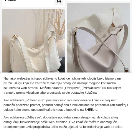
ovanje na posao
ajlona, minimalistički ležerni dizajn
u college stilu, široka remena za ra
me, dizajn s više patentnih zatvara
ča, prikladna za studentice, žene, k
upovinu, putovanja, odmore i svako
dnevnu upotrebu, može se koristiti
kao školska torba, u street stilu, spo
rtskom stilu, za putovanja ili kao jap
anska ženska torba, sportska torba
preko tijela, ležerna dumpling torba,
višeslojna torba preko ramena, muš
ka torba u sportskom stilu, ženska t
orba u college stilu, hobo torba, jed
nobojna polumjeseca torba ispod ru
ke, lagana sklopiva torba preko tijel
a
Na našoj web-stranici upotrebljavamo kolačiće i slične tehnologije kako bismo vam
pružili uslugu koju ste zatražili te nastojali omogućiti najbolje moguće korisničko
5
iskustvo na web-stranici. Možete odabrati „Odbij sve”, „Prihvati sve” ili u bilo kojem
8
Veliki kapacitet, moderna ležerna m
trenutku prema vlastitom izboru postaviti svoje postavke kolačića.
11
inimalistička torba jednobojnog diz
.37€
Vintage torba preko tijela velikog k
ajna s patentnim zatvaračem, preko
Ako odaberete „Prihvati sve”, postavit ćemo sve neobavezne kolačiće, koji nam
9
apaciteta, nova vrhunska torba za
.48€
ramena/crossbodyja, svestrana za
pomažu analizirati promet, ponuditi poboljšanu funkcionalnost te personalizirati sadržaj i
žene preko ramena
posao/putovanje na posao
oglase kako bismo upotpunili vaše iskustvo kupovine na SHEIN-u.
Ako odaberete „Odbij sve”, dopuštate upotrebu samo strogo nužnih kolačića koji
omogućuju funkcioniranje naše web-stranice. Ove kolačiće možete onemogućiti
promjenom postavki preglednika, ali to može utjecati na funkcioniranje web-stranice.