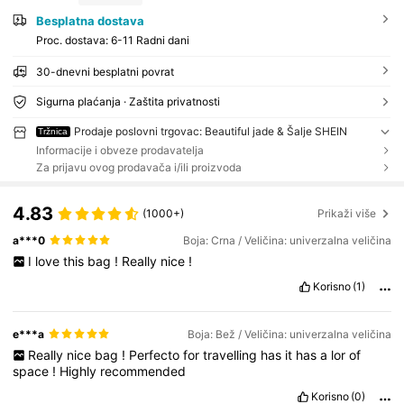
Besplatna dostava
Proc. dostava:
6-11 Radni dani
30-dnevni besplatni povrat
Sigurna plaćanja · Zaštita privatnosti
Prodaje poslovni trgovac: Beautiful jade & Šalje SHEIN
Tržnica
Informacije i obveze prodavatelja
Za prijavu ovog prodavača i/ili proizvoda
4.83
(1000+)
Prikaži više
a***0
Boja: Crna / Veličina: univerzalna veličina
I
love
this
bag
!
Really
nice
!
Korisno
(1)
e***a
Boja: Bež / Veličina: univerzalna veličina
Really
nice
bag
!
Perfecto
for
travelling
has
it
has
a
lor
of
space
!
Highly
recommended
Korisno
(0)