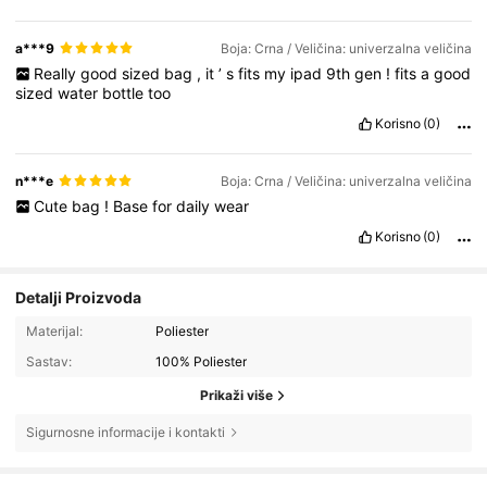
a***9
Boja: Crna / Veličina: univerzalna veličina
Really
good
sized
bag
,
it
’
s
fits
my
ipad
9th
gen
!
fits
a
good
sized
water
bottle
too
Korisno
(0)
n***e
Boja: Crna / Veličina: univerzalna veličina
Cute
bag
!
Base
for
daily
wear
Korisno
(0)
Detalji Proizvoda
Materijal:
Poliester
Sastav:
100% Poliester
Prikaži više
Sigurnosne informacije i kontakti