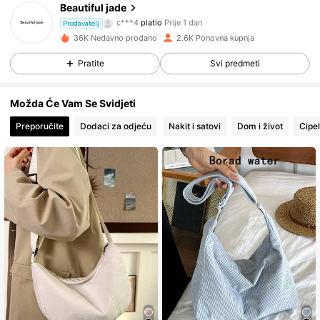
Beautiful jade
9K Pratitelji
4.83
c***4
platio
Prije 1 dan
Prodavatelj
s***4
je pratio
prije 5 sati
36K Nedavno prodano
2.6K Ponovna kupnja
9K Pratitelji
4.83
Pratite
Svi predmeti
Možda Će Vam Se Svidjeti
9K Pratitelji
4.83
Preporučite
Dodaci za odjeću
Nakit i satovi
Dom i život
Cipe
9K Pratitelji
4.83
9K Pratitelji
4.83
9K Pratitelji
4.83
9K Pratitelji
4.83