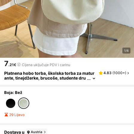
1/6
7
.21€
Cijena uključuje PDV i carinu
Platnena hobo torba, školska torba za matur
4.83
(
1000+
)
ante, tinejdžerke, brucoše, studente dru
ge godine, studente treće i četvrte godin
e na fakultetima, sveučilištima i u srednjim š
kolama, savršena za van, putovanja i povrata
Boja: Bež
k u školu, minimalistička ženska torba
29 Lijevo
Dostava u
Austria