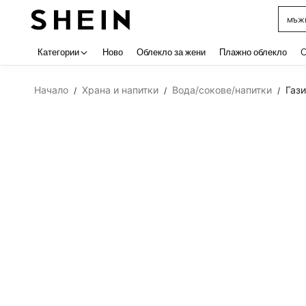
мъжк
Use up 
Категории
Ново
Облекло за жени
Плажно облекло
C
Начало
Храна и напитки
Вода/сокове/напитки
Газ
/
/
/