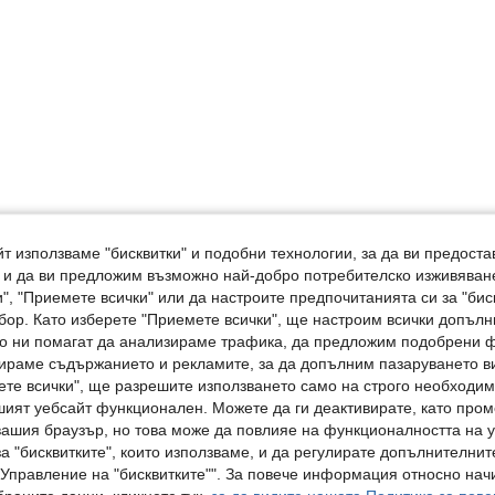
т използваме "бисквитки" и подобни технологии, за да ви предоста
, и да ви предложим възможно най-добро потребителско изживяван
", "Приемете всички" или да настроите предпочитанията си за "бис
бор. Като изберете "Приемете всички", ще настроим всички допъл
ито ни помагат да анализираме трафика, да предложим подобрени
ираме съдържанието и рекламите, за да допълним пазаруването ви
ете всички", ще разрешите използването само на строго необходими
шият уебсайт функционален. Можете да ги деактивирате, като про
вашия браузър, но това може да повлияе на функционалността на у
а "бисквитките", които използваме, и да регулирате допълнителнит
"Управление на "бисквитките"". За повече информация относно начи