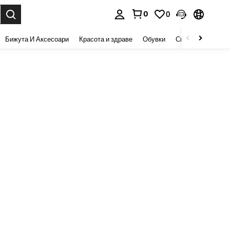
0
0
сене. Press Enter to select.
Бижута И Аксесоари
Красота и здраве
Обувки
Спорт И На Откри