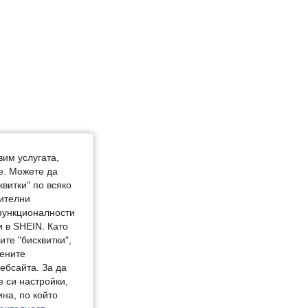
вим услугата,
е. Можете да
квитки" по всяко
нителни
 функционалности
 в SHEIN. Като
те "бисквитки",
мените
ебсайта. За да
е си настройки,
на, по който