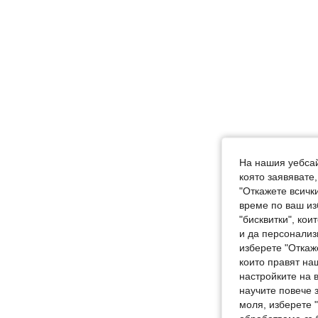
На нашия уебсай
която заявявате
"Откажете всички
време по ваш из
"бисквитки", ко
и да персонализ
изберете "Откаж
които правят на
настройките на 
научите повече з
моля, изберете 