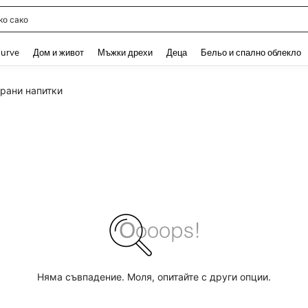
о сако
and down arrow keys to navigate search Наскоро търсени and Откриване на Тър
urve
Дом и живот
Мъжки дрехи
Деца
Бельо и спално облекло
ирани напитки
Няма съвпадение. Моля, опитайте с други опции.