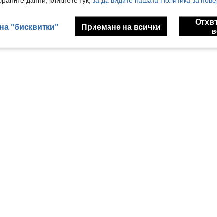
раните данни, кликнете тук,
за да видите нашата Политика за пове
Отхв
на "бисквитки"
Приемане на всички
в