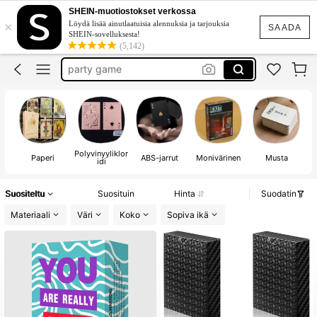
drinking game
SHEIN-muotiostokset verkossa
×
Löydä lisää ainutlaatuisia alennuksia ja tarjouksia
tarot card
SAADA
SHEIN-sovelluksesta!
(5,142)
party game
cards
drink game
drinking game
Polyvinyyliklor
Paperi
ABS-jarrut
Monivärinen
Musta
idi
Suositeltu
Suosituin
Hinta
Suodatin
Materiaali
Väri
Koko
Sopiva ikä