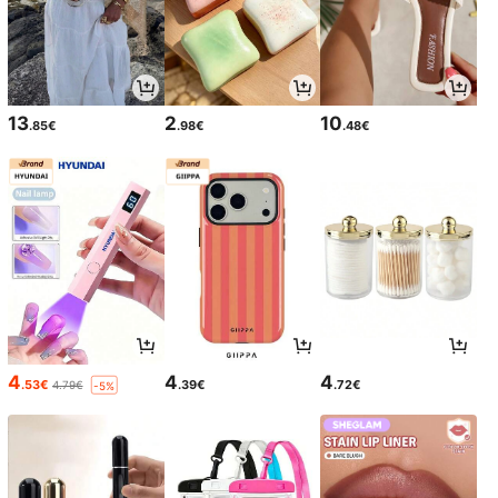
13
2
10
.85€
.98€
.48€
4
4
4
.53€
.39€
.72€
4.79€
-5%