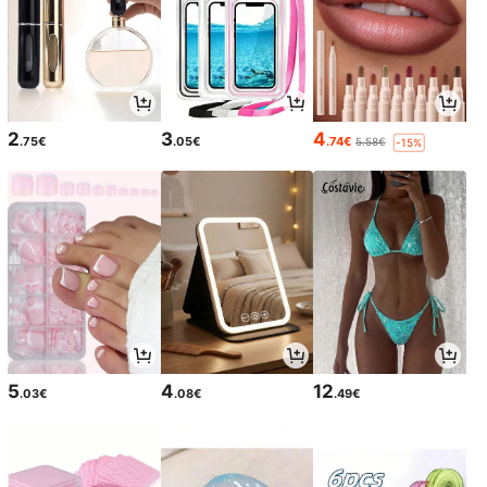
2
3
4
.75€
.05€
.74€
5.58€
-15%
5
4
12
.03€
.08€
.49€