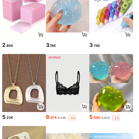
2
3
3
.85€
.18€
.74€
5
6
5
.23€
.37€
.54€
6.74€
5.67€
-5%
-2%