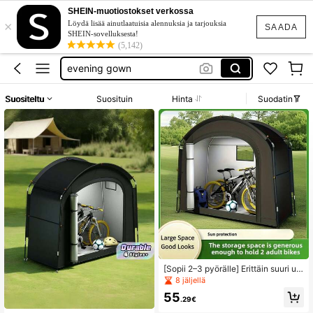
baby phat
SHEIN-muotiostokset verkossa
×
car tent
Löydä lisää ainutlaatuisia alennuksia ja tarjouksia
SAADA
SHEIN-sovelluksesta!
unice
(5,142)
evening gown
tunika plus size
Suositeltu
Suosituin
Hinta
Suodatin
baby phat
car tent
[Sopii 2–3 pyörälle] Erittäin suuri ulk
okäyttöön tarkoitettu pyöräsuojatel
8 jäljellä
tta – UV-suoja, sopii 2–2 pyörälle, k
55
annettava ja kokoontaitettava auto
.29€
talliin/puutarhaan