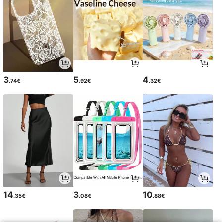
3
5
4
.74€
.92€
.32€
14
3
10
.35€
.08€
.88€