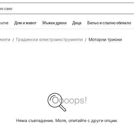
о сако
and down arrow keys to navigate search Наскоро търсени and Откриване на Тър
urve
Дом и живот
Мъжки дрехи
Деца
Бельо и спално облекло
менти
Градински електроинструменти
Моторни триони
/
/
Няма съвпадение. Моля, опитайте с други опции.