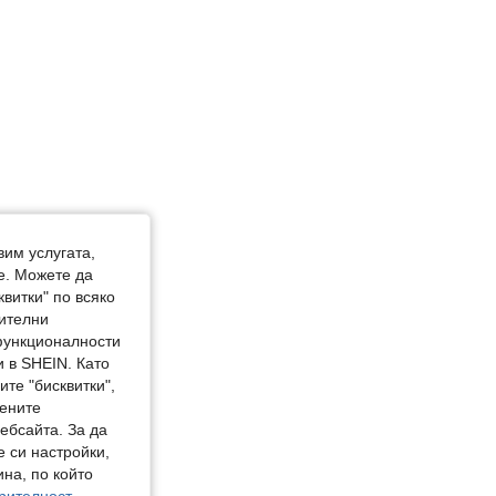
вим услугата,
е. Можете да
квитки" по всяко
нителни
 функционалности
 в SHEIN. Като
те "бисквитки",
мените
ебсайта. За да
е си настройки,
на, по който