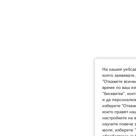
На нашия уебсай
която заявявате
"Откажете всички
време по ваш из
"бисквитки", ко
и да персонализ
изберете "Откаж
които правят на
настройките на 
научите повече з
моля, изберете 