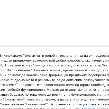
т използваме "бисквитки" и подобни технологии, за да ви предоста
, и да ви предложим възможно най-добро потребителско изживяван
", "Приемете всички" или да настроите предпочитанията си за "бис
бор. Като изберете "Приемете всички", ще настроим всички допъл
ито ни помагат да анализираме трафика, да предложим подобрени
ираме съдържанието и рекламите, за да допълним пазаруването ви
ете всички", ще разрешите използването само на строго необходими
шият уебсайт функционален. Можете да ги деактивирате, като про
вашия браузър, но това може да повлияе на функционалността на у
а "бисквитките", които използваме, и да регулирате допълнителнит
"Управление на "бисквитките"". За повече информация относно начи