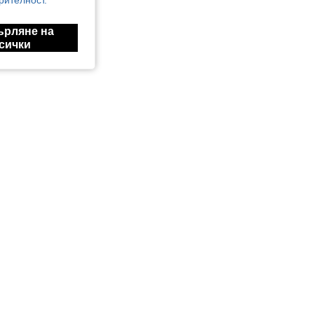
рителност.
ърляне на
сички