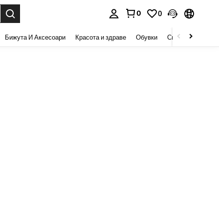
0
0
сене. Press Enter to select.
Бижута И Аксесоари
Красота и здраве
Обувки
Спорт И На Откри