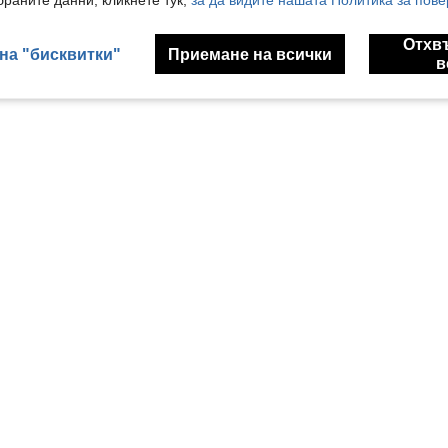
раните данни, кликнете тук,
за да видите нашата Политика за пове
Отхв
на "бисквитки"
Приемане на всички
в