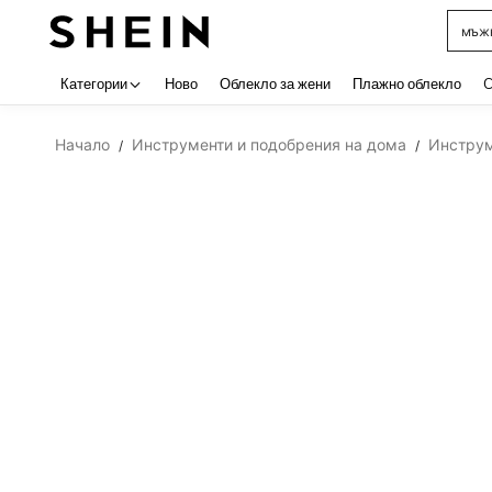
мъжк
Use up 
Категории
Ново
Облекло за жени
Плажно облекло
C
Начало
Инструменти и подобрения на дома
Инстру
/
/