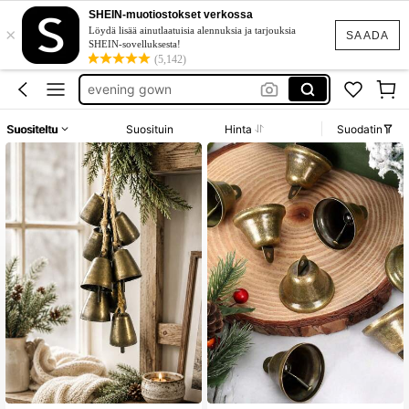
deer
SHEIN-muotiostokset verkossa
×
unice
Löydä lisää ainutlaatuisia alennuksia ja tarjouksia
SAADA
SHEIN-sovelluksesta!
evening gown
(5,142)
tunika plus size
baby phat
Suositeltu
Suosituin
Hinta
Suodatin
deer