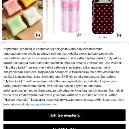
2
2
4
.98€
.85€
.70€
Käytämme evästeitä ja vastaavia teknologioita verkkosivustomallamme
tarjottaaksemme sinulle pyydetyn palvelun ja pyrkiäksemme tarjoamaan sinulle
mahdollisimman hyvän verkkosivustomaailman. Voit valita ”Hylkää kaikki”, ”Hyväksy
kaikki” tai asettaa evästeasetuksesi milloin tahansa omasta valinnastasi. Jos valitset
”Hyväksy kaikki”, asetamme kaikki valinnaiset evästeet, jotka auttavat meitä
analysoimaan liikenteen, tarjoamaan paranneltua toiminnallisuutta sekä yksilöimään
sisältöä ja mainoksia, jotta täydennämme SHEINin ostokokemuksesi. Jos valitset
”Hylkää kaikki”, sallit ainoastaan ehdottoman tarpeellisten evästeiden käytön, jotta
verkkosivustomallamme toimii. Voit poistaa näiden käytön muuttamalla
selainasetuksiasi, mutta tämä saattaa vaikuttaa verkkosivuston toimintaan. Jos haluat
tietää lisää käytettävistä evästeistä ja säätää valinnaiset evästeasetuksesi, valitse
”Hallitse evästeitä”. Lisätietoja datan käsittelytavastamme on saatavilla.
Napsauta tästä
katsoaksesi yksityisyyspolitiikkamme.
4
2
4
.32€
.88€
.25€
Hallitse evästeitä
1
0