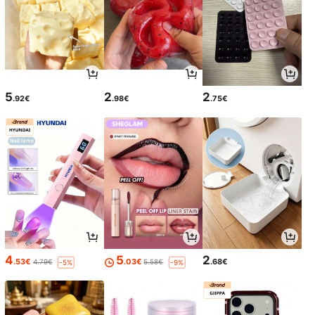
5
2
2
.92€
.98€
.75€
4
5
2
.53€
.03€
.68€
4.79€
5.58€
-5%
-9%