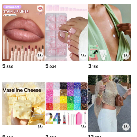
5
5
3
.58€
.03€
.15€