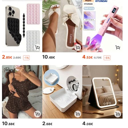
2
10
4
.85€
.48€
.53€
2.88€
4.79€
-1%
-5%
10
2
4
.88€
.68€
.08€