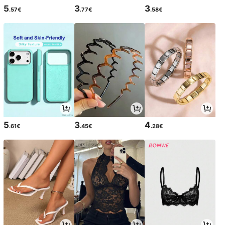
5
3
3
.57€
.77€
.58€
5
3
4
.61€
.45€
.28€