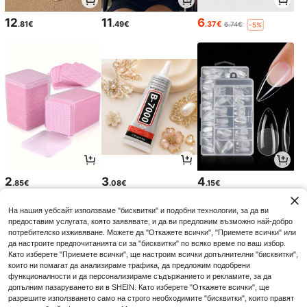
12
11
6
.81€
.49€
.37€
6.74€
-5%
2
3
4
.85€
.08€
.15€
На нашия уебсайт използваме "бисквитки" и подобни технологии, за да ви
предоставим услугата, която заявявате, и да ви предложим възможно най-добро
потребителско изживяване. Можете да "Откажете всички", "Приемете всички" или
да настроите предпочитанията си за "бисквитки" по всяко време по ваш избор.
Като изберете "Приемете всички", ще настроим всички допълнителни "бисквитки",
които ни помагат да анализираме трафика, да предложим подобрени
функционалности и да персонализираме съдържанието и рекламите, за да
допълним пазаруването ви в SHEIN. Като изберете "Откажете всички", ще
разрешите използването само на строго необходимите "бисквитки", които правят