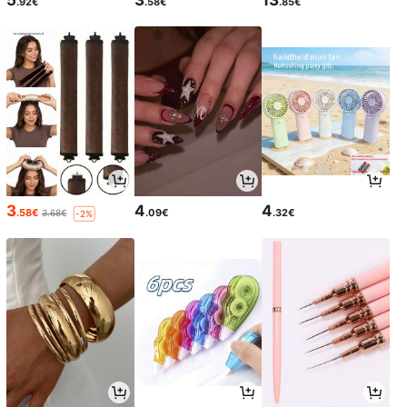
5
3
13
.92€
.58€
.85€
3
4
4
.58€
.09€
.32€
3.68€
-2%