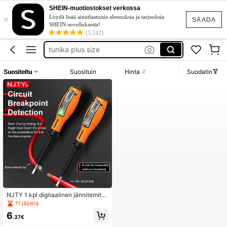
goth clothing
SHEIN-muotiostokset verkossa
×
unice
Löydä lisää ainutlaatuisia alennuksia ja tarjouksia
SAADA
SHEIN-sovelluksesta!
evening gown
(5,142)
tunika plus size
baby phat
Suositeltu
Suosituin
Hinta
Suodatin
goth clothing
unice
NJTY 1 kpl digitaalinen jännitemitta
ri - Kotikäyttöön tarkoitettu virtapiiri
11 jäljellä
testeri litteillä päillä/ruuvimeisselin t
6
erillä, virtapiiritesteri, sopii kotitalou
.37€
skäyttöön, magneettinen anturi jän