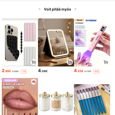
nitteisten ja nollajohtimien havaitse
miseen, sähköasentajan testimittari
Voit pitää myös
2
4
4
.85€
.08€
.53€
2.88€
4.79€
-1%
-5%