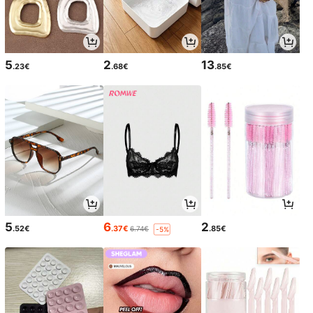
5
2
13
.23€
.68€
.85€
5
6
2
.52€
.37€
.85€
6.74€
-5%