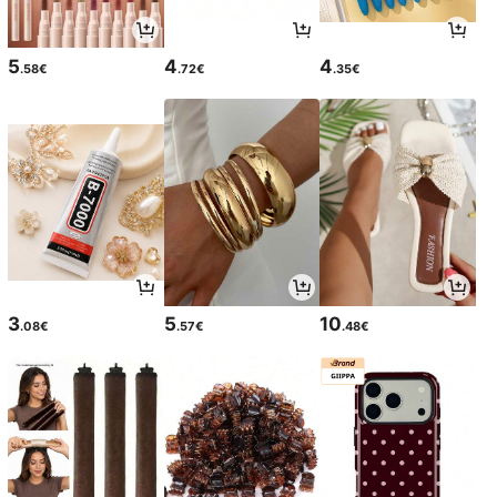
5
4
4
.58€
.72€
.35€
3
5
10
.08€
.57€
.48€