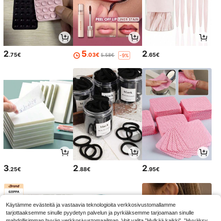
2
5
2
.75€
.03€
.65€
5.58€
-9%
3
2
2
.25€
.88€
.95€
Käytämme evästeitä ja vastaavia teknologioita verkkosivustomallamme
tarjottaaksemme sinulle pyydetyn palvelun ja pyrkiäksemme tarjoamaan sinulle
mahdollisimman hyvän verkkosivustomaailman. Voit valita ”Hylkää kaikki”, ”Hyväksy