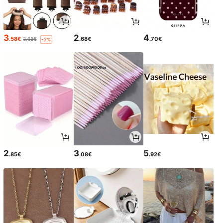
3
2
4
.58€
.68€
.70€
3.68€
-2%
2
3
5
.85€
.08€
.92€