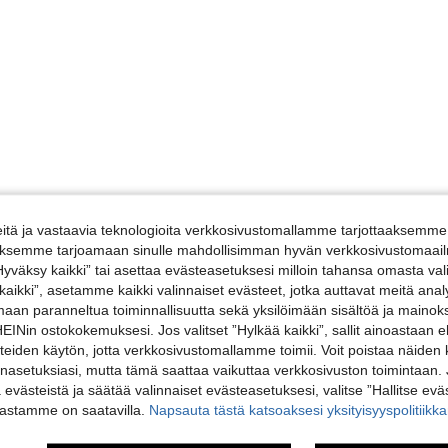
tä ja vastaavia teknologioita verkkosivustomallamme tarjottaaksemme 
iäksemme tarjoamaan sinulle mahdollisimman hyvän verkkosivustomaailm
”Hyväksy kaikki” tai asettaa evästeasetuksesi milloin tahansa omasta val
 kaikki”, asetamme kaikki valinnaiset evästeet, jotka auttavat meitä an
amaan paranneltua toiminnallisuutta sekä yksilöimään sisältöä ja mainoksi
Nin ostokokemuksesi. Jos valitset ”Hylkää kaikki”, sallit ainoastaan
steiden käytön, jotta verkkosivustomallamme toimii. Voit poistaa näiden
nasetuksiasi, mutta tämä saattaa vaikuttaa verkkosivuston toimintaan. 
ä evästeistä ja säätää valinnaiset evästeasetuksesi, valitse ”Hallitse eväs
vastamme on saatavilla.
Napsauta tästä katsoaksesi yksityisyyspolitiik