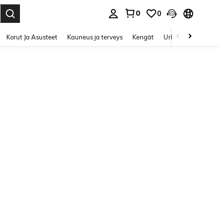
0
0
Enter to select.
Korut Ja Asusteet
Kauneus ja terveys
Kengät
Urheilu & Ulkoilu