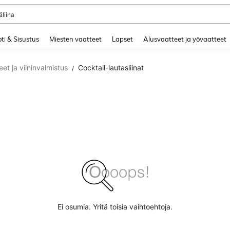
liina
and down arrow keys to navigate search Äskettäin haettu and Haku Löytö. Press 
ti & Sisustus
Miesten vaatteet
Lapset
Alusvaatteet ja yövaatteet
eet ja viininvalmistus
Cocktail-lautasliinat
/
Ei osumia. Yritä toisia vaihtoehtoja.