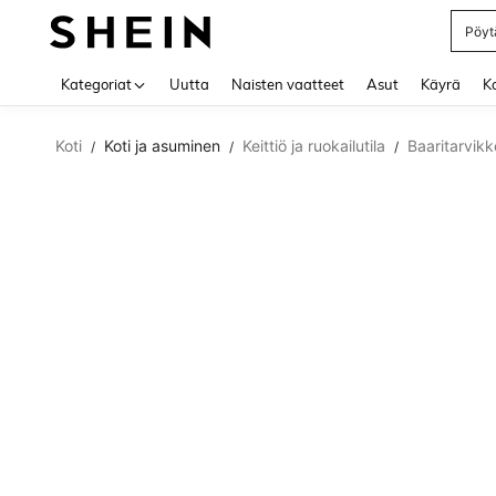
Pöytä
Use up 
Kategoriat
Uutta
Naisten vaatteet
Asut
Käyrä
Ko
Koti
Koti ja asuminen
Keittiö ja ruokailutila
Baaritarvikk
/
/
/