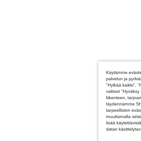
Käytämme evästei
palvelun ja pyrk
”Hylkää kaikki”, 
valitset ”Hyväksy
liikenteen, tarjo
täydennämme SHEI
tarpeellisten evä
muuttamalla selai
lisää käytettävist
datan käsittelyta