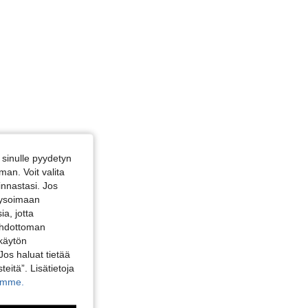
sinulle pyydetyn
an. Voit valita
innastasi. Jos
alysoimaan
a, jotta
 ehdottoman
 käytön
Jos haluat tietää
teitä”. Lisätietoja
kamme.