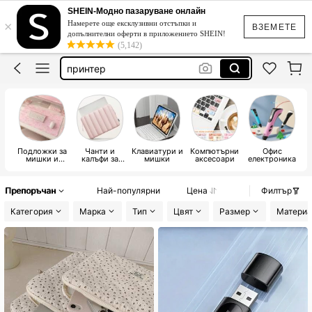
таблет
SHEIN-Модно пазаруване онлайн
×
Намерете още ексклузивни отстъпки и
keyboard
ВЗЕМЕТЕ
допълнителни оферти в приложението SHEIN!
(5,142)
принтер
keycaps
клавиатура
таблет
Подложки за
Чанти и
Клавиатури и
Компютърни
Офис
У
мишки и
калъфи за
мишки
аксесоари
електроника
подложки за
лаптопи
с
китки
Препоръчан
Най-популярни
Цена
Филтър
Категория
Марка
Тип
Цвят
Размер
Материа