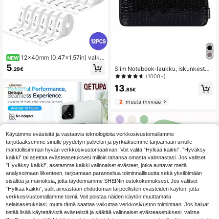
12x40mm (0,47x1,57in) valkoi
NEW
set rako-painetut etikettitarrat, 160
5
Slim Notebook-laukku, iskunkestäv
.29€
0 etikettia yhteensä, 160 arkkia rull
ä kannettavan tietokoneen suojapu
(1000+)
assa, yhteensopiva P15/D30-mallie
ssi, vedenpitävä kannettavan tietok
n kanssa, pitkäkestoinen ja tasaine
13
oneen kotelo Matebookille, kannett
.85€
n kirjoitus, täydellinen toimistoon, k
avan tietokoneen laukku naisille
ouluun tai kotiin, koulutarvikkeet, y
2
muuta myyjää
ksinkertainen etiketti
Käytämme evästeitä ja vastaavia teknologioita verkkosivustomallamme
tarjottaaksemme sinulle pyydetyn palvelun ja pyrkiäksemme tarjoamaan sinulle
mahdollisimman hyvän verkkosivustomaailman. Voit valita ”Hylkää kaikki”, ”Hyväksy
kaikki” tai asettaa evästeasetuksesi milloin tahansa omasta valinnastasi. Jos valitset
”Hyväksy kaikki”, asetamme kaikki valinnaiset evästeet, jotka auttavat meitä
analysoimaan liikenteen, tarjoamaan paranneltua toiminnallisuutta sekä yksilöimään
sisältöä ja mainoksia, jotta täydennämme SHEINin ostokokemuksesi. Jos valitset
”Hylkää kaikki”, sallit ainoastaan ehdottoman tarpeellisten evästeiden käytön, jotta
verkkosivustomallamme toimii. Voit poistaa näiden käytön muuttamalla
selainasetuksiasi, mutta tämä saattaa vaikuttaa verkkosivuston toimintaan. Jos haluat
tietää lisää käytettävistä evästeistä ja säätää valinnaiset evästeasetuksesi, valitse