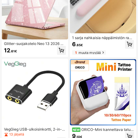
1 sarja nahkaisia näppäimistön rann
esuojaimia, pieniä rannesuojia, sopi
6
Glitter-suojakotelo Neo 13 2026 A3
.65€
via näppäimistön rannesuojaimille j
404 -yhteensopiva, läpinäkyvä kiilt
12
a rannetukityynyille - likaa hylkivä,
.61€
ävä kansi Neo A18 Pro 2026, uudet
1
muuta myyjää
vedenpitävä, ergonominen, luonnoll
värit, suojaava kuori
isen mukava istuvuus ranteessa
VegGieg USB-ulkoisinkortti, 2-in-1
ORICO-Mini kannettava tatuoi
NEW
kuuloke- ja mikrofonisovitin, kaksoi
ntitulostin, väliaikainen tatuointisiirt
13 jäljellä
9
.10€
sliitäntä, yhteensopiva tietokoneen,