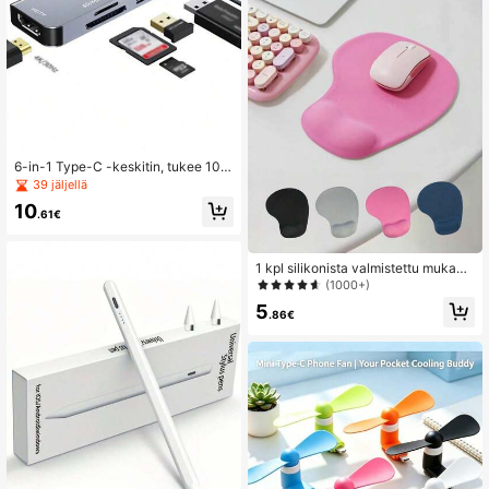
6-in-1 Type-C -keskitin, tukee 100
W:n PD-pikalatausta, kaksi SD/TF-
39 jäljellä
korttipaikkaa, tehokas tiedostonsiirt
10
o, kannettava monitoiminen telakoi
.61€
ntiasema
1 kpl silikonista valmistettu mukav
a, paksunnettu, liukumaton rannetu
(1000+)
ki, hiirimatto 3D-stereoefektillä, sop
5
ii toimistoon
.86€