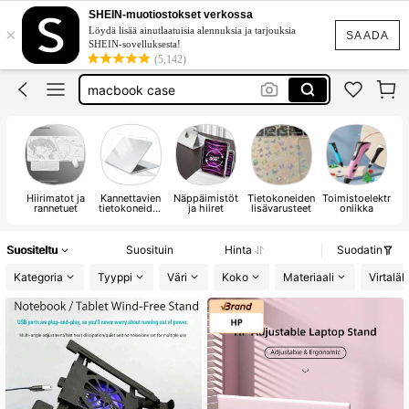
laptop case
SHEIN-muotiostokset verkossa
×
Löydä lisää ainutlaatuisia alennuksia ja tarjouksia
keyboard
SAADA
SHEIN-sovelluksesta!
(5,142)
macbook case
laptop bag
näppäimistö
laptop case
Hiirimatot ja
Kannettavien
Näppäimistöt
Tietokoneiden
Toimistoelektr
Ta
rannetuet
tietokoneiden
ja hiiret
lisävarusteet
oniikka
laukut ja
kotelot
Suositeltu
Suosituin
Hinta
Suodatin
Kategoria
Tyyppi
Väri
Koko
Materiaali
Virtalä