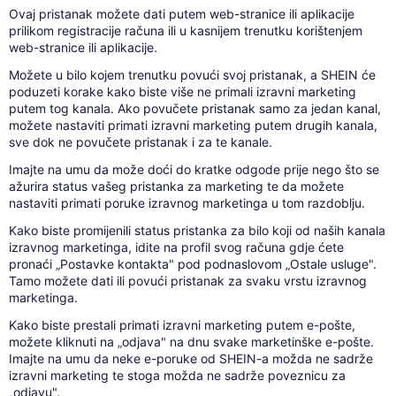
Ovaj pristanak možete dati putem web-stranice ili aplikacije
prilikom registracije računa ili u kasnijem trenutku korištenjem
web-stranice ili aplikacije.
Možete u bilo kojem trenutku povući svoj pristanak, a SHEIN će
poduzeti korake kako biste više ne primali izravni marketing
putem tog kanala. Ako povučete pristanak samo za jedan kanal,
možete nastaviti primati izravni marketing putem drugih kanala,
sve dok ne povučete pristanak i za te kanale.
Imajte na umu da može doći do kratke odgode prije nego što se
ažurira status vašeg pristanka za marketing te da možete
nastaviti primati poruke izravnog marketinga u tom razdoblju.
Kako biste promijenili status pristanka za bilo koji od naših kanala
izravnog marketinga, idite na profil svog računa gdje ćete
pronaći „Postavke kontakta" pod podnaslovom „Ostale usluge".
Tamo možete dati ili povući pristanak za svaku vrstu izravnog
marketinga.
Kako biste prestali primati izravni marketing putem e-pošte,
možete kliknuti na „odjava" na dnu svake marketinške e-pošte.
Imajte na umu da neke e-poruke od SHEIN-a možda ne sadrže
izravni marketing te stoga možda ne sadrže poveznicu za
„odjavu".