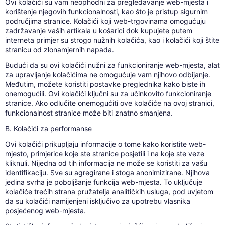
Ovi kolačići su vam neophodni za pregledavanje web-mjesta i
korištenje njegovih funkcionalnosti, kao što je pristup sigurnim
područjima stranice. Kolačići koji web-trgovinama omogućuju
zadržavanje vaših artikala u košarici dok kupujete putem
interneta primjer su strogo nužnih kolačića, kao i kolačići koji štite
stranicu od zlonamjernih napada.
Budući da su ovi kolačići nužni za funkcioniranje web-mjesta, alat
za upravljanje kolačićima ne omogućuje vam njihovo odbijanje.
Međutim, možete koristiti postavke preglednika kako biste ih
onemogućili. Ovi kolačići ključni su za učinkovito funkcioniranje
stranice. Ako odlučite onemogućiti ove kolačiće na ovoj stranici,
funkcionalnost stranice može biti znatno smanjena.
B. Kolačići za performanse
Ovi kolačići prikupljaju informacije o tome kako koristite web-
mjesto, primjerice koje ste stranice posjetili i na koje ste veze
kliknuli. Nijedna od tih informacija ne može se koristiti za vašu
identifikaciju. Sve su agregirane i stoga anonimizirane. Njihova
jedina svrha je poboljšanje funkcija web-mjesta. To uključuje
kolačiće trećih strana pružatelja analitičkih usluga, pod uvjetom
da su kolačići namijenjeni isključivo za upotrebu vlasnika
posjećenog web-mjesta.