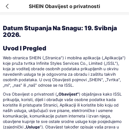
SHEIN Obavijest o privatnosti
Datum Stupanja Na Snagu: 19. Svibnja
2026.
Uvod I Pregled
Web-stranica SHEIN („Stranica") i mobilna aplikacija („Aplikacija")
koje pruža tvrtka Infinite Styles Services Co., Limited („ISSL"),
koja je voditelj obrade osobnih podataka prikupljenih u okviru
navedenih usluga te je odgovorna za obradu i zaštitu takvih
osobnih podataka. U ovoj Obavijesti pojmovi „SHEIN", „Tvrtka",
„mi", „nas" ili „naš" odnose se na ISSL.
Ova Obavijest o privatnosti (
„Obavijest"
) objašnjava kako ISSL
prikuplja, koristi, dijeli i obrađuje vaše osobne podatke kada
koristite ili pristupate Stranici, Aplikaciji ili koristite bilo koju od
naših usluga, uključujući sve pisane, elektroničke i usmene
komunikacije, komunikacije putem interneta i izvan njega,
obavljene kupnje te sve ostale srodne usluge koje posjedujemo
(zajednički „
Usluge
"). Obavijest također opisuje vaša prava u