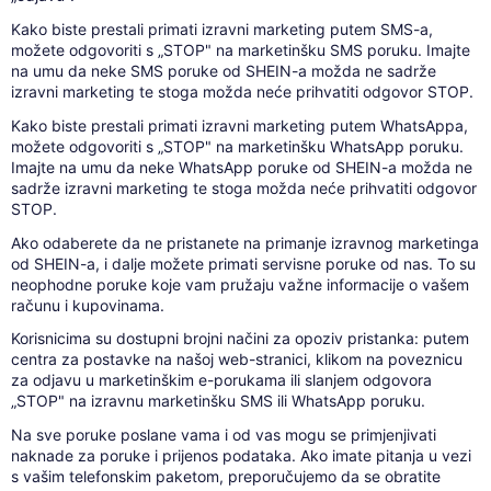
Kako biste prestali primati izravni marketing putem SMS-a,
možete odgovoriti s „STOP" na marketinšku SMS poruku. Imajte
na umu da neke SMS poruke od SHEIN-a možda ne sadrže
izravni marketing te stoga možda neće prihvatiti odgovor STOP.
Kako biste prestali primati izravni marketing putem WhatsAppa,
možete odgovoriti s „STOP" na marketinšku WhatsApp poruku.
Imajte na umu da neke WhatsApp poruke od SHEIN-a možda ne
sadrže izravni marketing te stoga možda neće prihvatiti odgovor
STOP.
Ako odaberete da ne pristanete na primanje izravnog marketinga
od SHEIN-a, i dalje možete primati servisne poruke od nas. To su
neophodne poruke koje vam pružaju važne informacije o vašem
računu i kupovinama.
Korisnicima su dostupni brojni načini za opoziv pristanka: putem
centra za postavke na našoj web-stranici, klikom na poveznicu
za odjavu u marketinškim e-porukama ili slanjem odgovora
„STOP" na izravnu marketinšku SMS ili WhatsApp poruku.
Na sve poruke poslane vama i od vas mogu se primjenjivati
naknade za poruke i prijenos podataka. Ako imate pitanja u vezi
s vašim telefonskim paketom, preporučujemo da se obratite