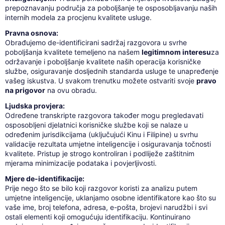
prepoznavanju područja za poboljšanje te osposobljavanju naših
internih modela za procjenu kvalitete usluge.
Pravna osnova:
Obrađujemo de-identificirani sadržaj razgovora u svrhe
poboljšanja kvalitete temeljeno na našem
legitimnom interesu
za
održavanje i poboljšanje kvalitete naših operacija korisničke
službe, osiguravanje dosljednih standarda usluge te unapređenje
vašeg iskustva. U svakom trenutku možete ostvariti svoje
pravo
na prigovor
na ovu obradu.
Ljudska provjera:
Određene transkripte razgovora također mogu pregledavati
osposobljeni djelatnici korisničke službe koji se nalaze u
određenim jurisdikcijama (uključujući Kinu i Filipine) u svrhu
validacije rezultata umjetne inteligencije i osiguravanja točnosti
kvalitete. Pristup je strogo kontroliran i podliježe zaštitnim
mjerama minimizacije podataka i povjerljivosti.
Mjere de-identifikacije:
Prije nego što se bilo koji razgovor koristi za analizu putem
umjetne inteligencije, uklanjamo osobne identifikatore kao što su
vaše ime, broj telefona, adresa, e-pošta, brojevi narudžbi i svi
ostali elementi koji omogućuju identifikaciju. Kontinuirano