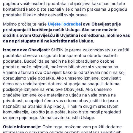
pogledu vaših osobnih podataka i objašnjava kako nas možete
kontaktirati kako biste saznali više o našim praksama u pogledu
podataka ili kako biste ostvarili svoja prava.
Molimo pročitajte naše
Uvjete i odredbe
i ovu Obavijest prije
pristupanja ili korištenja naših Usluga. Ako se ne možete
složiti s ovom Obaviješću ili Uvjetima i odredbama, molimo vas
da ne pristupate niti ne koristite naše Usluge.
Izmjene ove Obavijesti:
SHEIN je prema zakonodavstvu o zaštiti
podataka obvezan osigurati transparentnu obradu osobnih
podataka. Budući da se način na koji obrađujemo osobne
podatke može mijenjati, možemo biti obvezni s vremena na
vrijeme ažurirati ovu Obavijest kako bi odražavala način na koji
obrađujemo vaše podatke. Ako unesemo izmjene, obavijestit
ćemo vas revidiranjem datuma stupanja na snagu ili datuma
posljednje izmjene na vrhu ove Obavijesti. Ako unesemo
značajne izmjene koje materijalno utječu na vaša prava na
privatnost, unaprijed ćemo vas o tome obavijestiti i to jasno
naznačiti na Stranici ili Aplikaciji, ili nekim drugim sredstvom
komunikacije, kao što je e-pošta, kako biste mogli pregledati
izmjene prije nego što nastavite koristiti Usluge.
Ostale informacije:
Osim toga, možemo vam pružiti dodatne
informacije o praksama obrade osobnih podataka specifičnih