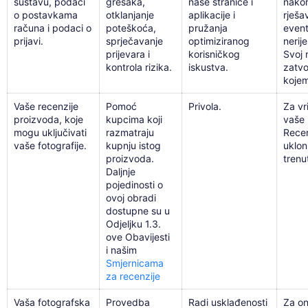
sustavu, podaci
grešaka,
naše stranice i
nakon
o postavkama
otklanjanje
aplikacije i
rješa
računa i podaci o
poteškoća,
pružanja
even
prijavi.
sprječavanje
optimiziranog
nerij
prijevara i
korisničkog
Svoj 
kontrola rizika.
iskustva.
zatvor
kojem
Vaše recenzije
Pomoć
Privola.
Za vr
proizvoda, koje
kupcima koji
vaše 
mogu uključivati
razmatraju
Rece
vaše fotografije.
kupnju istog
uklon
proizvoda.
trenu
Daljnje
pojedinosti o
ovoj obradi
dostupne su u
Odjeljku 1.3.
ove Obavijesti
i našim
Smjernicama
za recenzije
Vaša fotografska
Provedba
Radi usklađenosti
Za on