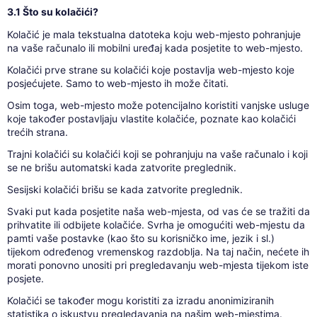
3.1 Što su kolačići?
Kolačić je mala tekstualna datoteka koju web-mjesto pohranjuje
na vaše računalo ili mobilni uređaj kada posjetite to web-mjesto.
Kolačići prve strane su kolačići koje postavlja web-mjesto koje
posjećujete. Samo to web-mjesto ih može čitati.
Osim toga, web-mjesto može potencijalno koristiti vanjske usluge
koje također postavljaju vlastite kolačiće, poznate kao kolačići
trećih strana.
Trajni kolačići su kolačići koji se pohranjuju na vaše računalo i koji
se ne brišu automatski kada zatvorite preglednik.
Sesijski kolačići brišu se kada zatvorite preglednik.
Svaki put kada posjetite naša web-mjesta, od vas će se tražiti da
prihvatite ili odbijete kolačiće. Svrha je omogućiti web-mjestu da
pamti vaše postavke (kao što su korisničko ime, jezik i sl.)
tijekom određenog vremenskog razdoblja. Na taj način, nećete ih
morati ponovno unositi pri pregledavanju web-mjesta tijekom iste
posjete.
Kolačići se također mogu koristiti za izradu anonimiziranih
statistika o iskustvu pregledavanja na našim web-mjestima.