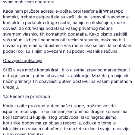
svom mobilnom operateru.
Kada nam pružate adresu e-pošte, broj telefona ili WhatsApp
kontakt, trebate osigurati da su vaši i da su ispravni. Navođenje
kontaktnih podataka druge osobe, namjerno ili slučajno, može
dovesti do otkrivanja podataka vašeg privatnog računa
stvarnom vlasniku tih kontaktnih podataka. Kako bismo zaštitili
vaš račun i izbjegli neugodnosti trećim stranama, možemo biti
obvezni privremeno obustaviti vaš račun ako se čini da kontaktni
podaci koji su s njim povezani nisu podaci vlasnika računa.
Obavijesti aplikacije
SHEIN vas može kontaktirati, bilo u svrhe izravnog marketinga ili
u druge svrhe, putem obavijesti iz aplikacije. Možete promijeniti
način primanja tih obavijesti putem postavki na vašem pametnom
uređaju.
1.3 Recenzije proizvoda
Kada kupite proizvod putem naše usluge, tražimo vas da
ispunite recenziju. To je namijenjeno pomoći drugim korisnicima
koji razmatraju kupnju istog proizvoda. Iako nagrađujemo
korisnike bodovima za objavu recenzija, odluka o tome je
isključivo na vašem nahođenju te možete ukloniti svoje recenzije
u bilo kojem trenutku.