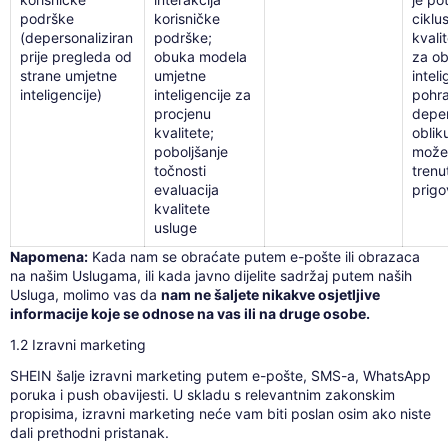
podrške
korisničke
ciklu
(depersonaliziran
podrške;
kvali
prije pregleda od
obuka modela
za o
strane umjetne
umjetne
inteli
inteligencije)
inteligencije za
pohra
procjenu
deper
kvalitete;
oblik
poboljšanje
može 
točnosti
trenu
evaluacija
prigo
kvalitete
usluge
Napomena:
Kada nam se obraćate putem e-pošte ili obrazaca
na našim Uslugama, ili kada javno dijelite sadržaj putem naših
Usluga, molimo vas da
nam ne šaljete nikakve osjetljive
informacije koje se odnose na vas ili na druge osobe.
1.2 Izravni marketing
SHEIN šalje izravni marketing putem e-pošte, SMS-a, WhatsApp
poruka i push obavijesti. U skladu s relevantnim zakonskim
propisima, izravni marketing neće vam biti poslan osim ako niste
dali prethodni pristanak.