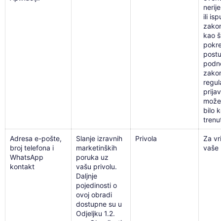
nerij
ili is
zako
kao š
pokre
postu
podn
zakon
regul
prija
možet
bilo 
trenu
Adresa e-pošte,
Slanje izravnih
Privola
Za vr
broj telefona i
marketinških
vaše 
WhatsApp
poruka uz
kontakt
vašu privolu.
Daljnje
pojedinosti o
ovoj obradi
dostupne su u
Odjeljku 1.2.