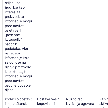
odjeću za
trudnice kao
interes za
proizvod, te
informacije mogu
predstavljati
osjetljive ili
„posebne
kategorije"
osobnih
podataka. Ako
navedete
informacije koje
se odnose na
dječje proizvode
kao interes, te
informacije mogu
predstavljati
osobne podatke
djece.
Podaci o dostavi:
Dostava vaših
Nužno radi
Za vr
ime, poštanska
kupovina ili
izvršenja ugovora
aktiv