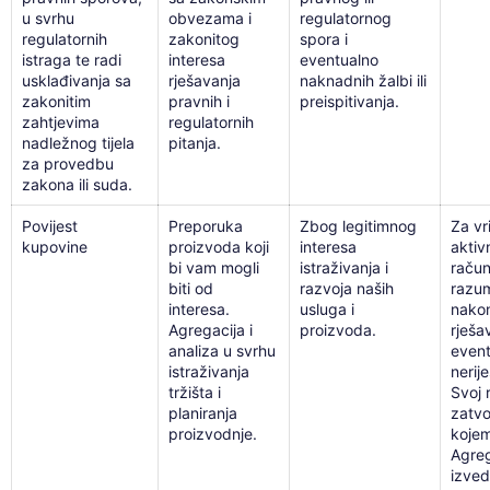
u svrhu
obvezama i
regulatornog
regulatornih
zakonitog
spora i
istraga te radi
interesa
eventualno
usklađivanja sa
rješavanja
naknadnih žalbi ili
zakonitim
pravnih i
preispitivanja.
zahtjevima
regulatornih
nadležnog tijela
pitanja.
za provedbu
zakona ili suda.
Povijest
Preporuka
Zbog legitimnog
Za vr
kupovine
proizvoda koji
interesa
aktiv
bi vam mogli
istraživanja i
račun
biti od
razvoja naših
razum
interesa.
usluga i
nakon
Agregacija i
proizvoda.
rješa
analiza u svrhu
even
istraživanja
nerij
tržišta i
Svoj 
planiranja
zatvor
proizvodnje.
kojem
Agreg
izved