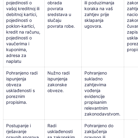
pojedinosti o
obrada
ili poduzimanja
zako
vašoj kreditnoj ili
povrata
koraka na vaš
zahtj
debitnoj kartici,
sredstava u
zahtjev prije
nacio
pojedinosti o
slučaju
sklapanja
zako
poklon-kartici,
povrata robe.
ugovora.
čuvan
kredit na računu,
zapis
pojedinosti o
uskla
vaučerima i
pore
kuponima,
propi
adresa za
naplatu
Pohranjeno radi
Nužno radi
Pohranjeno
ispunjenja
ispunjenja
sukladno
obveza
zakonske
zahtjevima
usklađenosti s
obveze.
vođenja
poreznim
evidencije
propisima.
propisanim
relevantnim
zakonodavstvom.
Postupanje i
Radi
Pohranjeno do
rješavanje
usklađenosti
zaključenja
pravnih sporova,
sa zakonskim
pravnog ili