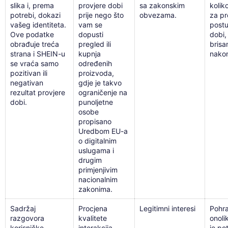
slika i, prema
provjere dobi
sa zakonskim
kolik
potrebi, dokazi
prije nego što
obvezama.
za p
vašeg identiteta.
vam se
postu
Ove podatke
dopusti
dobi,
obrađuje treća
pregled ili
brisa
strana i SHEIN-u
kupnja
nakon
se vraća samo
određenih
pozitivan ili
proizvoda,
negativan
gdje je takvo
rezultat provjere
ograničenje na
dobi.
punoljetne
osobe
propisano
Uredbom EU-a
o digitalnim
uslugama i
drugim
primjenjivim
nacionalnim
zakonima.
Sadržaj
Procjena
Legitimni interesi
Pohr
razgovora
kvalitete
onoli
korisničke
interakcija
je po