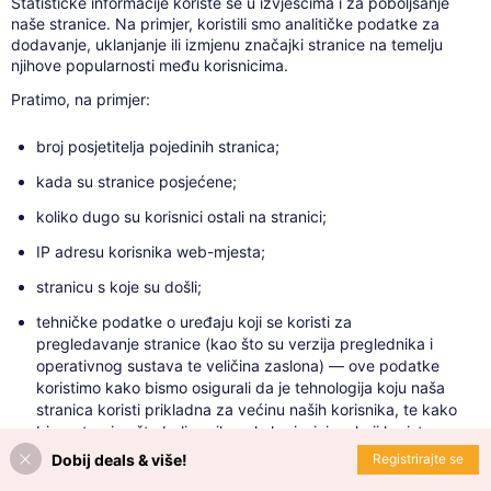
Statističke informacije koriste se u izvješćima i za poboljšanje
naše stranice. Na primjer, koristili smo analitičke podatke za
dodavanje, uklanjanje ili izmjenu značajki stranice na temelju
njihove popularnosti među korisnicima.
Pratimo, na primjer:
broj posjetitelja pojedinih stranica;
kada su stranice posjećene;
koliko dugo su korisnici ostali na stranici;
IP adresu korisnika web-mjesta;
stranicu s koje su došli;
tehničke podatke o uređaju koji se koristi za
pregledavanje stranice (kao što su verzija preglednika i
operativnog sustava te veličina zaslona) — ove podatke
koristimo kako bismo osigurali da je tehnologija koju naša
stranica koristi prikladna za većinu naših korisnika, te kako
bi se stranica što bolje prikazala korisnicima koji koriste
manje sposobne preglednike.
Dobij deals & više!
Registrirajte se