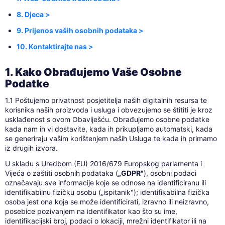
8. Djeca >
9. Prijenos vaših osobnih podataka >
10. Kontaktirajte nas >
1. Kako Obrađujemo Vaše Osobne
Podatke
1.1 Poštujemo privatnost posjetitelja naših digitalnih resursa te
korisnika naših proizvoda i usluga i obvezujemo se štititi je kroz
usklađenost s ovom Obaviješću. Obrađujemo osobne podatke
kada nam ih vi dostavite, kada ih prikupljamo automatski, kada
se generiraju vašim korištenjem naših Usluga te kada ih primamo
iz drugih izvora.
U skladu s Uredbom (EU) 2016/679 Europskog parlamenta i
Vijeća o zaštiti osobnih podataka (
„GDPR"
), osobni podaci
označavaju sve informacije koje se odnose na identificiranu ili
identifikabilnu fizičku osobu („ispitanik"); identifikabilna fizička
osoba jest ona koja se može identificirati, izravno ili neizravno,
posebice pozivanjem na identifikator kao što su ime,
identifikacijski broj, podaci o lokaciji, mrežni identifikator ili na