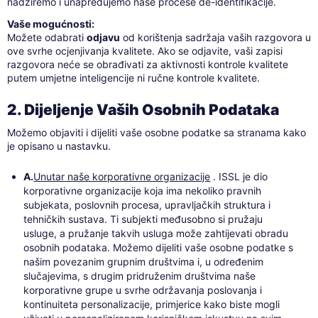
nadziremo i unapređujemo naše procese de-identifikacije.
Vaše mogućnosti:
Možete odabrati
odjavu
od korištenja sadržaja vaših razgovora u
ove svrhe ocjenjivanja kvalitete. Ako se odjavite, vaši zapisi
razgovora neće se obrađivati za aktivnosti kontrole kvalitete
putem umjetne inteligencije ni ručne kontrole kvalitete.
2. Dijeljenje Vaših Osobnih Podataka
Možemo objaviti i dijeliti vaše osobne podatke sa stranama kako
je opisano u nastavku.
A.
Unutar naše korporativne organizacije
. ISSL je dio
korporativne organizacije koja ima nekoliko pravnih
subjekata, poslovnih procesa, upravljačkih struktura i
tehničkih sustava. Ti subjekti međusobno si pružaju
usluge, a pružanje takvih usluga može zahtijevati obradu
osobnih podataka. Možemo dijeliti vaše osobne podatke s
našim povezanim grupnim društvima i, u određenim
slučajevima, s drugim pridruženim društvima naše
korporativne grupe u svrhe održavanja poslovanja i
kontinuiteta personalizacije, primjerice kako biste mogli