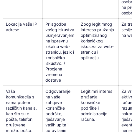
osob
ne pr
osob
Lokacija vaše IP
Prilagodba
Zbog legitimnog
Za tr
adrese
vašeg iskustva
interesa pružanja
sesije
usmjeravanjem
optimiziranog
na we
na ispravnu
korisničkog
lokalnu web-
iskustva za web-
stranicu, jezik i
stranicu i
korisničko
aplikaciju
iskustvo. /
Procjena
vremena
dostave
Vaša
Odgovaranje
Legitimni interes
Za vr
komunikacija s
na vaše
pružanja
aktiv
nama putem
zahtjeve
korisničke
račun
različitih kanala,
korisničke
podrške i
razum
kao što su e-
podrške,
administracije
nakon
pošta, telefon,
rješavanje
računa.
rješa
društvene
vaših upita i
even
mreže, pošta,
upravljanje
nerij