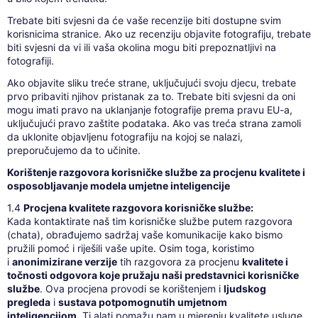
Trebate biti svjesni da će vaše recenzije biti dostupne svim
korisnicima stranice. Ako uz recenziju objavite fotografiju, trebate
biti svjesni da vi ili vaša okolina mogu biti prepoznatljivi na
fotografiji.
Ako objavite sliku treće strane, uključujući svoju djecu, trebate
prvo pribaviti njihov pristanak za to. Trebate biti svjesni da oni
mogu imati pravo na uklanjanje fotografije prema pravu EU-a,
uključujući pravo zaštite podataka. Ako vas treća strana zamoli
da uklonite objavljenu fotografiju na kojoj se nalazi,
preporučujemo da to učinite.
Korištenje razgovora korisničke službe za procjenu kvalitete i
osposobljavanje modela umjetne inteligencije
1.4
Procjena kvalitete razgovora korisničke službe:
Kada kontaktirate naš tim korisničke službe putem razgovora
(chata), obrađujemo sadržaj vaše komunikacije kako bismo
pružili pomoć i riješili vaše upite. Osim toga, koristimo
i
anonimizirane verzije
tih razgovora za procjenu
kvalitete i
točnosti odgovora koje pružaju naši predstavnici korisničke
službe
. Ova procjena provodi se korištenjem i
ljudskog
pregleda
i
sustava potpomognutih umjetnom
inteligencijom.
Ti alati pomažu nam u mjerenju kvalitete usluge,