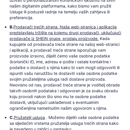
uživati u personaliziranom korisničkom iskustvu na svim
našim digitalnim platformama, kako bismo vam pružili
Usluge ili poduzeli radnje na temelju vaših zahtjeva ili
preferencija.
B.
Prodavači trećih strana. Naša web-stranica i aplikacija
predstavljaju tržište na kojemu drugi prodavači, uključujući
prodavače iz SHEIN grupe, prodaju proizvode.
Kada
kupujete od prodavača treće strane na našoj web-stranici
i aplikaciji, a prodavač treće strane isporučuje vam
proizvode izravno, dijelit ćemo vaše osobne podatke
(korisnički ID, ime, adresu e-pošte i ostale kontaktne i
podatke o dostavi) s njima kako bi vam mogli odgovoriti ili
ispuniti vašu narudžbu te dostaviti vaše osobne podatke
svojim pružateljima usluga radi dostave proizvoda.
Neovisno od nas, prodavač treće strane je voditelj obrade
takvih osobnih podataka i odgovoran je za svaku obradu
koju provodi nakon što smo mu te osobne podatke
dostavili, uključujući usklađenost s eventualnim
ograničenjima nametnutim našim ugovorom s njima.
C.
Pružatelji usluga
. Možemo dijeliti vaše osobne podatke
sa sljedećim vrstama pružatelja usluga trećih strana kako
je navedeno u tablici u nastavku: