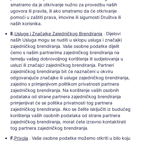
smatramo da je otkrivanje nužno za provedbu naših
ugovora ili pravila, ili ako smatramo da će otkrivanje
pomoći u zaštiti prava, imovine ili sigurnosti Društva ili
naših korisnika.
E.
Usluge i Značajke Zajedničkog Brendiranja
. Dijelovi
naših Usluga mogu se nuditi u sklopu usluga i značajki
zajedničkog brendiranja. Vaše osobne podatke dijelit
ćemo s našim partnerima zajedničkog brendiranja na
temelju vašeg dobrovoljnog korištenja ili sudjelovanja u
usluzi ili značajci zajedničkog brendiranja. Partneri
zajedničkog brendiranja bit će naznačeni u okviru
odgovarajuće značajke ili usluge zajedničkog brendiranja,
zajedno s primjenjivom politikom privatnosti partnera
zajedničkog brendiranja. Na korištenje vaših osobnih
podataka od strane partnera zajedničkog brendiranja
primjenjivat će se politika privatnosti tog partnera
zajedničkog brendiranja. Ako se želite isključiti iz budućeg
korištenja vaših osobnih podataka od strane partnera
zajedničkog brendiranja, morat ćete izravno kontaktirati
tog partnera zajedničkog brendiranja.
F.
Privola
. Vaše osobne podatke možemo otkriti u bilo koju