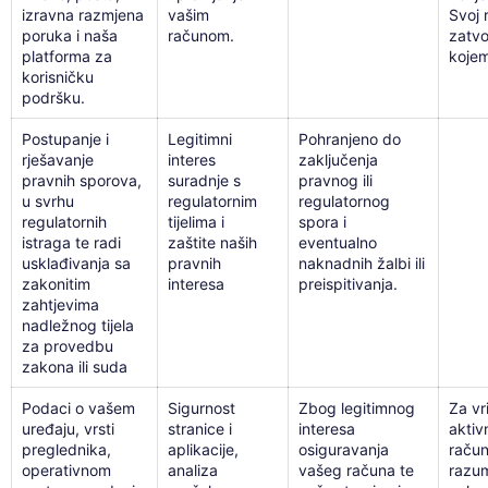
izravna razmjena
vašim
Svoj 
poruka i naša
računom.
zatvor
platforma za
kojem
korisničku
podršku.
Postupanje i
Legitimni
Pohranjeno do
rješavanje
interes
zaključenja
pravnih sporova,
suradnje s
pravnog ili
u svrhu
regulatornim
regulatornog
regulatornih
tijelima i
spora i
istraga te radi
zaštite naših
eventualno
usklađivanja sa
pravnih
naknadnih žalbi ili
zakonitim
interesa
preispitivanja.
zahtjevima
nadležnog tijela
za provedbu
zakona ili suda
Podaci o vašem
Sigurnost
Zbog legitimnog
Za vr
uređaju, vrsti
stranice i
interesa
aktiv
preglednika,
aplikacije,
osiguravanja
račun
operativnom
analiza
vašeg računa te
razum