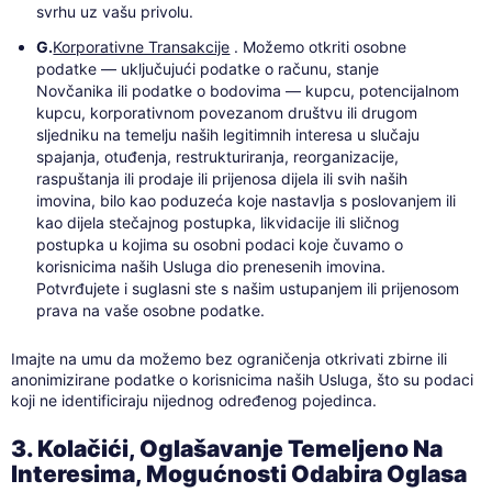
svrhu uz vašu privolu.
G.
Korporativne Transakcije
. Možemo otkriti osobne
podatke — uključujući podatke o računu, stanje
Novčanika ili podatke o bodovima — kupcu, potencijalnom
kupcu, korporativnom povezanom društvu ili drugom
sljedniku na temelju naših legitimnih interesa u slučaju
spajanja, otuđenja, restrukturiranja, reorganizacije,
raspuštanja ili prodaje ili prijenosa dijela ili svih naših
imovina, bilo kao poduzeća koje nastavlja s poslovanjem ili
kao dijela stečajnog postupka, likvidacije ili sličnog
postupka u kojima su osobni podaci koje čuvamo o
korisnicima naših Usluga dio prenesenih imovina.
Potvrđujete i suglasni ste s našim ustupanjem ili prijenosom
prava na vaše osobne podatke.
Imajte na umu da možemo bez ograničenja otkrivati zbirne ili
anonimizirane podatke o korisnicima naših Usluga, što su podaci
koji ne identificiraju nijednog određenog pojedinca.
3. Kolačići, Oglašavanje Temeljeno Na
Interesima, Mogućnosti Odabira Oglasa