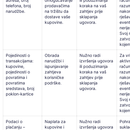
adresa, broj
omogućavanje
ili poduzimanja
račun
telefona, broj
prodavačima
koraka na vaš
razum
narudžbe.
na tržištu da
zahtjev prije
nakon
dostave vaše
sklapanja
rješa
kupovine.
ugovora.
even
nerij
Svoj 
zatvor
kojem
Pojedinosti o
Obrada
Nužno radi
Za vr
transakcijama:
narudžbi i
izvršenja ugovora
aktiv
kupovine,
ispunjavanje
ili poduzimanja
račun
pojedinosti o
zahtjeva
koraka na vaš
razum
povratima i
korisničke
zahtjev prije
nakon
povratima
podrške.
sklapanja
rješa
sredstava, broj
ugovora.
even
poklon-kartice
nerij
Svoj 
zatvor
kojem
Podaci o
Naplata za
Nužno radi
Pohr
plaćanju –
kupovine i
izvršenja ugovora
sukl