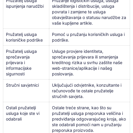
Pružatelj usluga
Pružanje logističkih usluga, usluga
ispunjenja narudžbi
skladištenja i distribucije, usluga
povrata i zamjene te usluga
obavještavanja o statusu narudžbe za
vaše kupljene artikle.
Pružatelj usluga
Pomoć u pružanju korisničkih usluga i
korisničke podrške
podrške.
Pružatelj usluga
Usluge provjere identiteta,
sprečavanja
sprečavanja prijevara ili smanjenja
prijevara i
kreditnog rizika u svrhu zaštite naše
informacijske
web-stranice/aplikacije i našeg
sigurnosti
poslovanja.
Stručni savjetnici
Uključujući odvjetnike, konzultante i
računovođe te ostale pružatelje
stručnih savjeta.
Ostali pružatelji
Ostale treće strane, kao što su
usluga koje ste vi
pružatelji usluga preporuka veličina i
odabrali
predviđanja odgovarajućeg kroja, ako
ste odabrali pomoći nam u pružanju
preporuka proizvoda.