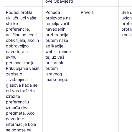
ove Obavijesti
Podaci profila,
Ponuda
Privola
Sve 
uključujući vaše
proizvoda na
uklon
stilske
temelju vaših
prefe
preferencije,
navedenih
profi
veličinu odjeće i
preferencija,
koris
oblik tijela, ako ih
putem naše
dobrovoljno
aplikacije i
navedete u
web-stranice
svrhu
te, uz vaš
personalizacije.
pristanak,
Prikupljanje vaših
putem
zapisa o
izravnog
„sviđanjima" i
marketinga.
glasova kada se
od vas traži da
izrazite
preferenciju
između dva
predmeta. Ako
navedete
informacije koje
se odnose na