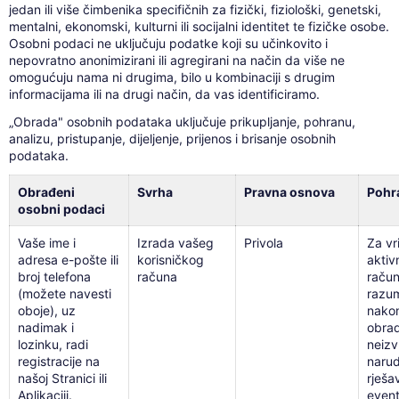
jedan ili više čimbenika specifičnih za fizički, fiziološki, genetski,
mentalni, ekonomski, kulturni ili socijalni identitet te fizičke osobe.
Osobni podaci ne uključuju podatke koji su učinkovito i
nepovratno anonimizirani ili agregirani na način da više ne
omogućuju nama ni drugima, bilo u kombinaciji s drugim
informacijama ili na drugi način, da vas identificiramo.
„Obrada" osobnih podataka uključuje prikupljanje, pohranu,
analizu, pristupanje, dijeljenje, prijenos i brisanje osobnih
podataka.
Obrađeni
Svrha
Pravna osnova
Pohr
osobni podaci
Vaše ime i
Izrada vašeg
Privola
Za vr
adresa e-pošte ili
korisničkog
aktiv
broj telefona
računa
račun
(možete navesti
razum
oboje), uz
nakon
nadimak i
obrad
lozinku, radi
neizv
registracije na
narud
našoj Stranici ili
rješa
Aplikaciji.
even