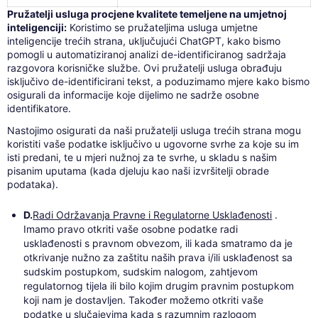
Pružatelji usluga procjene kvalitete temeljene na umjetnoj
inteligenciji:
Koristimo se pružateljima usluga umjetne
inteligencije trećih strana, uključujući ChatGPT, kako bismo
pomogli u automatiziranoj analizi de-identificiranog sadržaja
razgovora korisničke službe. Ovi pružatelji usluga obrađuju
isključivo de-identificirani tekst, a poduzimamo mjere kako bismo
osigurali da informacije koje dijelimo ne sadrže osobne
identifikatore.
Nastojimo osigurati da naši pružatelji usluga trećih strana mogu
koristiti vaše podatke isključivo u ugovorne svrhe za koje su im
isti predani, te u mjeri nužnoj za te svrhe, u skladu s našim
pisanim uputama (kada djeluju kao naši izvršitelji obrade
podataka).
D.
Radi Održavanja Pravne i Regulatorne Usklađenosti
.
Imamo pravo otkriti vaše osobne podatke radi
usklađenosti s pravnom obvezom, ili kada smatramo da je
otkrivanje nužno za zaštitu naših prava i/ili usklađenost sa
sudskim postupkom, sudskim nalogom, zahtjevom
regulatornog tijela ili bilo kojim drugim pravnim postupkom
koji nam je dostavljen. Također možemo otkriti vaše
podatke u slučajevima kada s razumnim razlogom