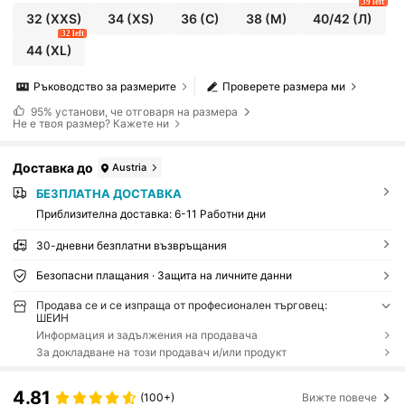
39 left
32
(XXS)
34
(XS)
36
(С)
38
(М)
40/42
(Л)
32 left
44
(XL)
Ръководство за размерите
Проверете размера ми
95%
установи, че отговаря на размера
Не е твоя размер? Кажете ни
Доставка до
Austria
БЕЗПЛАТНА ДОСТАВКА
Приблизителна доставка:
6-11 Работни дни
30-дневни безплатни възвръщания
Безопасни плащания · Защита на личните данни
Продава се и се изпраща от професионален търговец:
ШЕИН
Информация и задължения на продавача
За докладване на този продавач и/или продукт
4.81
(100+)
Вижте повече