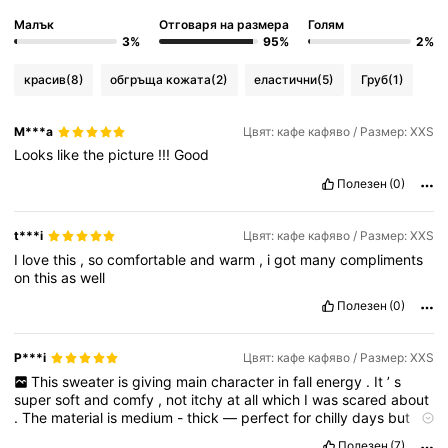
Малък
Отговаря на размера
Голям
3%
95%
2%
красив
(8)
обгръща кожата
(2)
еластични
(5)
Груб
(1)
M***a
Цвят: кафе кафяво / Размер: XXS
Looks
like
the
picture
!!!
Good
Полезен
(0)
t***i
Цвят: кафе кафяво / Размер: XXS
I
love
this
,
so
comfortable
and
warm
,
i
got
many
compliments
on
this
as
well
Полезен
(0)
P***i
Цвят: кафе кафяво / Размер: XXS
This
sweater
is
giving
main
character
in
fall
energy
.
It
’
s
super
soft
and
comfy
,
not
itchy
at
all
which
I
was
scared
about
.
The
material
is
medium
-
thick
—
perfect
for
chilly
days
but
not
too
heavy
Полезен
(7)