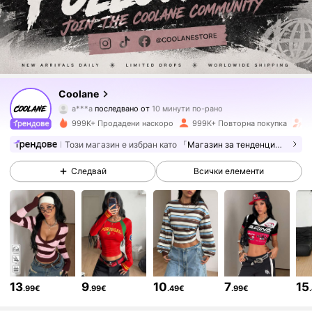
945K Последователи
4.84
Coolane
a***a
последвано от
10 минути по-рано
b***5
разглежда
945K Последователи
4.84
999K+ Продадени наскоро
999K+ Повторна покупка
У
Този магазин е избран като
「Магазин за тенденции」
945K Последователи
4.84
Следвай
Всички елементи
945K Последователи
4.84
945K Последователи
4.84
13
9
10
7
15
.99€
.99€
.49€
.99€
945K Последователи
4.84