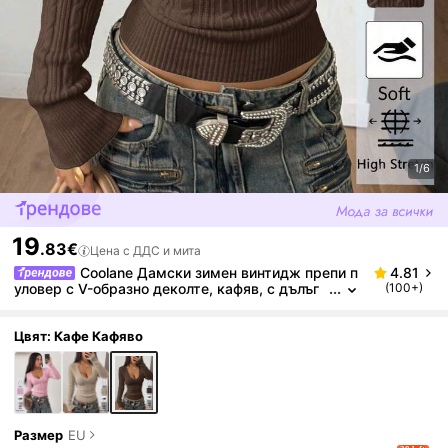
1/6
19
.83€
Цена с ДДС и мита
Coolane Дамски зимен винтидж препи п
4.81
уловер с V-образно деколте, кафяв, с дълъг
(100+)
ръкав и плетена плетка, за ежедневно носен
е, за излизане, в стил Y2K
Цвят: Кафе Кафяво
Размер
EU