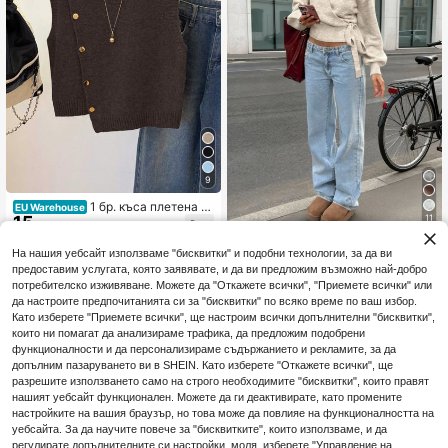
9
1 бр. къса плетена ж
EU Warehouse
11
15
илетка без ръкави в едноцветен
.05€
дизайн с кръгло деколте и асимет
Есенен/зимен пуловер с обертка
рични копчета, моден слой за лят
На нашия уебсайт използваме "бисквитки" и подобни технологии, за да ви
18
и връзки, задължителен за носен
ото
.90€
предоставим услугата, която заявявате, и да ви предложим възможно най-добро
е у дома, подходящ за ежедневно
потребителско изживяване. Можете да "Откажете всички", "Приемете всички" или
пътуване до работа, срещи, пътув
ания и различни поводи
да настроите предпочитанията си за "бисквитки" по всяко време по ваш избор.
Като изберете "Приемете всички", ще настроим всички допълнителни "бисквитки",
които ни помагат да анализираме трафика, да предложим подобрени
функционалности и да персонализираме съдържанието и рекламите, за да
допълним пазаруването ви в SHEIN. Като изберете "Откажете всички", ще
разрешите използването само на строго необходимите "бисквитки", които правят
нашият уебсайт функционален. Можете да ги деактивирате, като промените
настройките на вашия браузър, но това може да повлияе на функционалността на
уебсайта. За да научите повече за "бисквитките", които използваме, и да
регулирате допълнителните си настройки, моля, изберете "Управление на