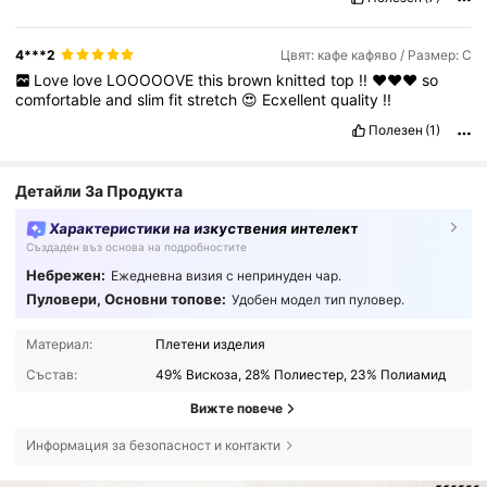
4***2
Цвят: кафе кафяво / Размер: С
Love
love
LOOOOOVE
this
brown
knitted
top
!!
❤️❤️❤️
so
comfortable
and
slim
fit
stretch
😍
Ecxellent
quality
!!
Полезен
(1)
Детайли За Продукта
Характеристики на изкуствения интелект
Създаден въз основа на подробностите
Небрежен:
Ежедневна визия с непринуден чар.
Пуловери, Основни топове:
Удобен модел тип пуловер.
Материал:
Плетени изделия
Състав:
49% Вискоза, 28% Полиестер, 23% Полиамид
Вижте повече
Информация за безопасност и контакти