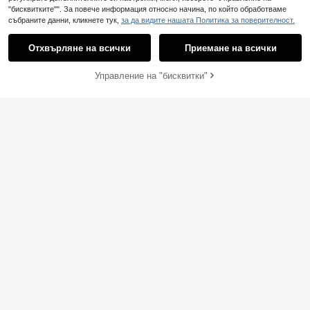
"бисквитките"". За повече информация относно начина, по който обработваме
събраните данни, кликнете тук,
за да видите нашата Политика за поверителност.
Отхвърляне на всички
Приемане на всички
ДОБАВИ В
Управление на "бисквитки"
LYSMO
Пазарувай сега
9
КОЛИЧКАТА
LYSMO Дамски модерен тънък ка
11
рдиган с контрастна дантела, дъл
CovetEZ
.49€
ъг ръкав и единичен редиф копче
CovetEZ Дамски пул
EU Warehouse
та
17
овер с дълъг ръкав и контрастна
.31€
тапицерия, с прилепнала кройка