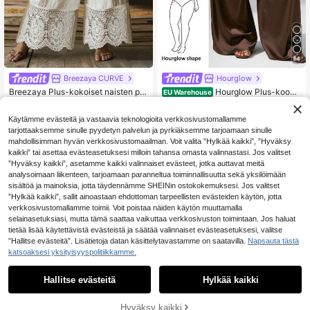
14
Breezaya CURVE
Hourglow
Breezaya Plus-kokoiset naisten pit
Hourglow Plus-koon
EU Warehouse
sipatchwork-pitkät housut kiristysn
naisten ryppyjä estävät satiinista su
14
14
.49€
.84€
yörityksellä vyötäröllä, rennot ja mo
orat lahkeet, sopivat ystävänpäivää
Käytämme evästeitä ja vastaavia teknologioita verkkosivustomallamme
nikäyttöiset päivittäiseen käyttöön
n, tiimalasin muotoon, ruskeat satiin
ihousut naisille, kesäksi
tarjottaaksemme sinulle pyydetyn palvelun ja pyrkiäksemme tarjoamaan sinulle
mahdollisimman hyvän verkkosivustomaailman. Voit valita ”Hylkää kaikki”, ”Hyväksy
kaikki” tai asettaa evästeasetuksesi milloin tahansa omasta valinnastasi. Jos valitset
”Hyväksy kaikki”, asetamme kaikki valinnaiset evästeet, jotka auttavat meitä
analysoimaan liikenteen, tarjoamaan paranneltua toiminnallisuutta sekä yksilöimään
sisältöä ja mainoksia, jotta täydennämme SHEINin ostokokemuksesi. Jos valitset
”Hylkää kaikki”, sallit ainoastaan ehdottoman tarpeellisten evästeiden käytön, jotta
verkkosivustomallamme toimii. Voit poistaa näiden käytön muuttamalla
selainasetuksiasi, mutta tämä saattaa vaikuttaa verkkosivuston toimintaan. Jos haluat
tietää lisää käytettävistä evästeistä ja säätää valinnaiset evästeasetuksesi, valitse
”Hallitse evästeitä”. Lisätietoja datan käsittelytavastamme on saatavilla.
Napsauta tästä
katsoaksesi yksityisyyspolitiikkamme.
Hallitse evästeitä
Hylkää kaikki
Hyväksy kaikki