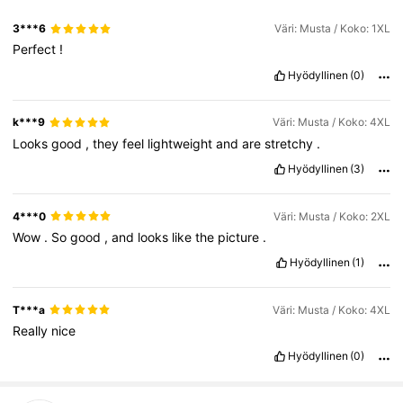
3***6
Väri: Musta / Koko: 1XL
Perfect
!
Hyödyllinen
(0)
k***9
Väri: Musta / Koko: 4XL
Looks
good
,
they
feel
lightweight
and
are
stretchy
.
Hyödyllinen
(3)
4***0
Väri: Musta / Koko: 2XL
Wow
.
So
good
,
and
looks
like
the
picture
.
Hyödyllinen
(1)
T***a
Väri: Musta / Koko: 4XL
Really
nice
Hyödyllinen
(0)
158K Seuraajat
4.78