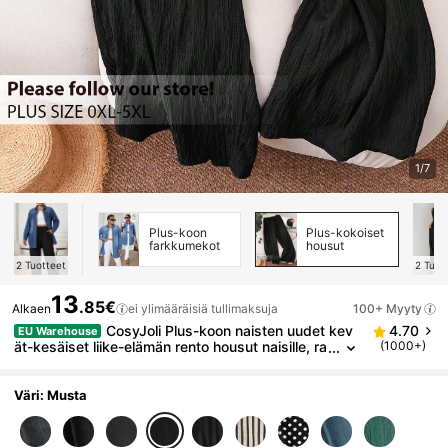
1/7
Plus-koon
Plus-kokoiset
farkkumekot
housut
2
Tuotteet
2
Tuot
13
.85€
Alkaen
ei ylimääräisiä tullimaksuja
100+ Myyty
CosyJoli Plus-koon naisten uudet kev
4.70
EU Warehouse
ät-kesäiset liike-elämän rento housut naisille, ra
(1000+)
nta-asut naisille, ystävänpäivätyyliin, muoti, työ
matkahousut, elegantti violetti, lootuksenjuuri, pinkk
i, leveälahkeiset housut, taskuhousut, rantaloman la
Väri: Musta
venteli, opiskelijoiden ystävänpäiväristeily, naisten k
esähousut, laukut/talvihousut, naisten plus-koon ho
usut, rento housut naisille