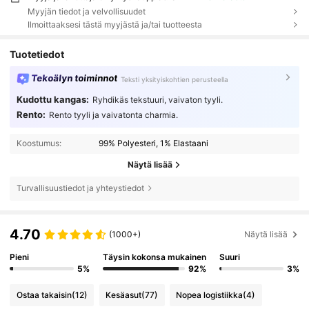
Myyjän tiedot ja velvollisuudet
Ilmoittaaksesi tästä myyjästä ja/tai tuotteesta
Tuotetiedot
Tekoälyn toiminnot
Teksti yksityiskohtien perusteella
Kudottu kangas:
Ryhdikäs tekstuuri, vaivaton tyyli.
Rento:
Rento tyyli ja vaivatonta charmia.
Koostumus:
99% Polyesteri, 1% Elastaani
Näytä lisää
Turvallisuustiedot ja yhteystiedot
4.70
(1000+)
Näytä lisää
Pieni
Täysin kokonsa mukainen
Suuri
5%
92%
3%
Ostaa takaisin
(12)
Kesäasut
(77)
Nopea logistiikka
(4)