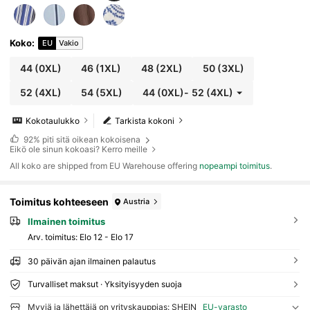
Koko
:
EU
Vakio
44
(0XL)
46
(1XL)
48
(2XL)
50
(3XL)
52
(4XL)
54
(5XL)
44
(0XL)
-
52
(4XL)
Kokotaulukko
Tarkista kokoni
92%
piti sitä oikean kokoisena
Eikö ole sinun kokoasi? Kerro meille
All koko are shipped from EU Warehouse offering
nopeampi toimitus
.
Toimitus kohteeseen
Austria
Ilmainen toimitus
Arv. toimitus:
Elo 12 - Elo 17
30 päivän ajan ilmainen palautus
Turvalliset maksut · Yksityisyyden suoja
Myyjä ja lähettäjä on yrityskauppias: SHEIN
EU-varasto