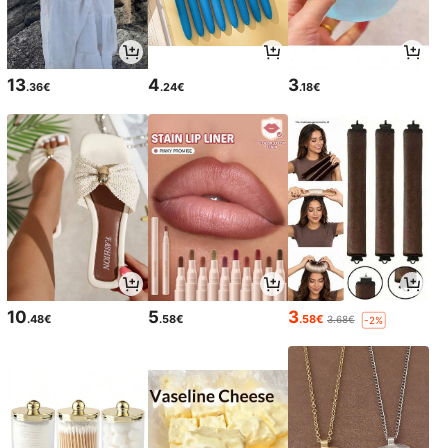
13
4
3
.36€
.24€
.18€
10
5
3
.48€
.58€
.58€
3.68€
-2%