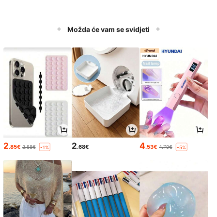
Možda će vam se svidjeti
2
2
4
.85€
.68€
.53€
2.88€
4.79€
-1%
-5%