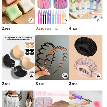
2
3
4
.98€
.32€
.32€
3.38€
-1%
2
3
3
.85€
.45€
.33€