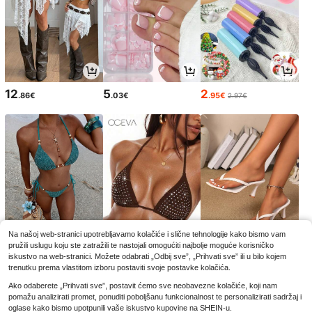
12
5
2
.86€
.03€
.95€
2.97€
Na našoj web-stranici upotrebljavamo kolačiće i slične tehnologije kako bismo vam
pružili uslugu koju ste zatražili te nastojali omogućiti najbolje moguće korisničko
11
8
12
.84€
.49€
.81€
iskustvo na web-stranici. Možete odabrati „Odbij sve”, „Prihvati sve” ili u bilo kojem
8.99€
-5%
trenutku prema vlastitom izboru postaviti svoje postavke kolačića.
Ako odaberete „Prihvati sve”, postavit ćemo sve neobavezne kolačiće, koji nam
pomažu analizirati promet, ponuditi poboljšanu funkcionalnost te personalizirati sadržaj i
oglase kako bismo upotpunili vaše iskustvo kupovine na SHEIN-u.