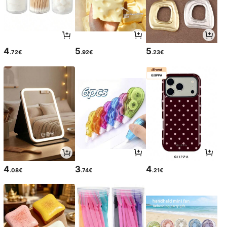
4
5
5
.72€
.92€
.23€
4
3
4
.08€
.74€
.21€