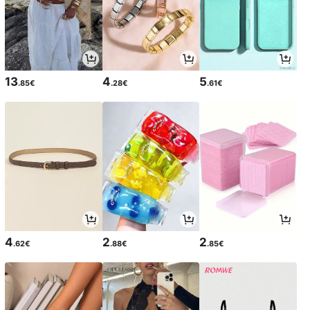
13
4
5
.85€
.28€
.61€
4
2
2
.62€
.88€
.85€