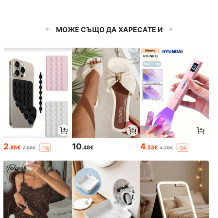
МОЖЕ СЪЩО ДА ХАРЕСАТЕ И
2
10
4
.85€
.48€
.53€
2.88€
4.79€
-1%
-5%