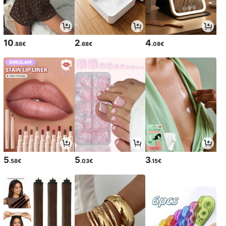
10
2
4
.88€
.68€
.08€
5
5
3
.58€
.03€
.15€