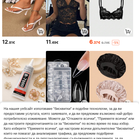
12
11
6
.81€
.49€
.37€
6.74€
-5%
На нашия уебсайт използваме "бисквитки" и подобни технологии, за да ви
3
4
3
предоставим услугата, която заявявате, и да ви предложим възможно най-добро
.08€
.15€
.33€
потребителско изживяване. Можете да "Откажете всички", "Приемете всички" или
да настроите предпочитанията си за "бисквитки" по всяко време по ваш избор.
Като изберете "Приемете всички", ще настроим всички допълнителни "бисквитки",
които ни помагат да анализираме трафика, да предложим подобрени
функционалности и да персонализираме съдържанието и рекламите, за да