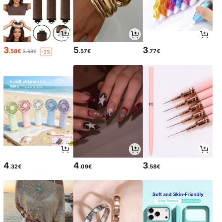
3
5
3
.58€
.57€
.77€
3.68€
-2%
4
4
3
.32€
.09€
.58€