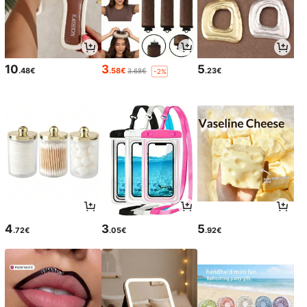
10
3
5
.48€
.58€
.23€
3.68€
-2%
4
3
5
.72€
.05€
.92€