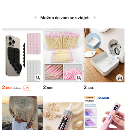
Možda će vam se svidjeti
2
2
2
.85€
.98€
.68€
2.88€
-1%