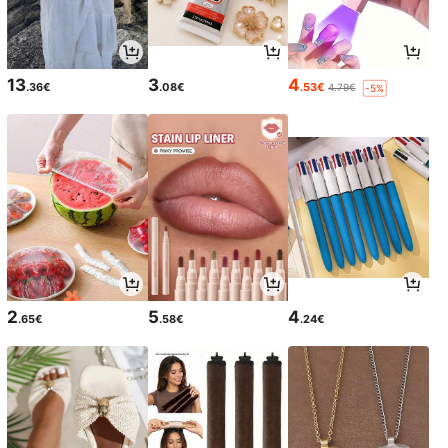
13
3
4
.36€
.08€
.53€
4.79€
-5%
2
5
4
.65€
.58€
.24€