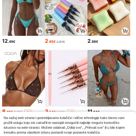
12
2
2
.49€
.95€
.98€
2.97€
8
3
11
.49€
.54€
.84€
8.99€
3.58€
-5%
-1%
Na našoj web-stranici upotrebljavamo kolačiće i slične tehnologije kako bismo vam
pružili uslugu koju ste zatražili te nastojali omogućiti najbolje moguće korisničko
iskustvo na web-stranici. Možete odabrati „Odbij sve”, „Prihvati sve” ili u bilo kojem
trenutku prema vlastitom izboru postaviti svoje postavke kolačića.