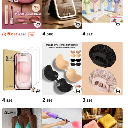
5
4
4
.03€
.08€
.32€
5.58€
-9%
4
2
3
.52€
.85€
.33€