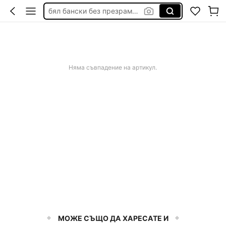
бял бански без презрамки
дамска рокля официална
калъф за стол с ластик
панда неща
Няма съвпадение на артикул.
МОЖЕ СЪЩО ДА ХАРЕСАТЕ И