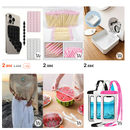
2
2
2
.85€
.98€
.68€
2.88€
-1%