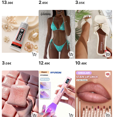
13
2
3
.36€
.65€
.05€
3
12
10
.08€
.49€
.48€