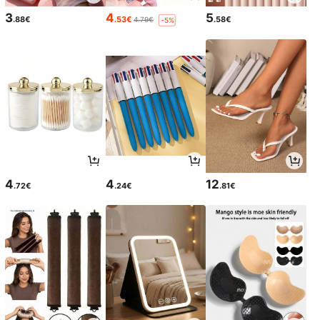
3
4
5
.88€
.53€
.58€
4.79€
-5%
4
4
12
.72€
.24€
.81€