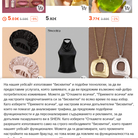
5
5
3
.03€
.92€
.77€
5.58€
3.88€
-9%
-2%
На нашия уебсайт използваме "бисквитки" и подобни технологии, за да ви
3
8
5
предоставим услугата, която заявявате, и да ви предложим възможно най-добро
.33€
.41€
.23€
потребителско изживяване. Можете да "Откажете всички", "Приемете всички" или
да настроите предпочитанията си за "бисквитки" по всяко време по ваш избор.
Като изберете "Приемете всички", ще настроим всички допълнителни "бисквитки",
които ни помагат да анализираме трафика, да предложим подобрени
функционалности и да персонализираме съдържанието и рекламите, за да
допълним пазаруването ви в SHEIN. Като изберете "Откажете всички", ще
разрешите използването само на строго необходимите "бисквитки", които правят
нашият уебсайт функционален. Можете да ги деактивирате, като промените
настройките на вашия браузър, но това може да повлияе на функционалността на