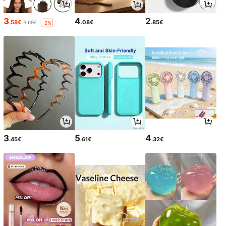
3
4
2
.58€
.08€
.85€
3.68€
-2%
3
5
4
.45€
.61€
.32€