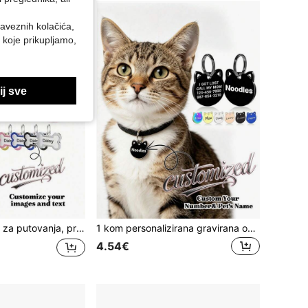
baveznih kolačića,
 koje prikupljamo,
j sve
, personalizirani božićni ukras, idealan poklon za njega, nju, obitelj i prijatelje, za jesen/zimu, vacay vibes, zabavni dizajn za ljubitelje kućnih ljubimaca
1 kom personalizirana gravirana oznaka za ime kućnog ljubimca, personalizirana identifikacijska oznaka za kućne ljubimce, personalizirana ogrlica za kućne ljubimce, privjesak za kućne ljubimce, slatka oznaka za ime mačke i psa, personalizirani privjesak za identifikacijsku oznaku za mačku i psa, dekorativni gravirani privjesak za ogrlicu od nehrđajućeg čelika za kućne ljubimce. 1 kom prilagodljiva laserski gravirana metalna identifikacijska oznaka za kućne ljubimce za izgubljene i pronađene mačke/pse
4.54€