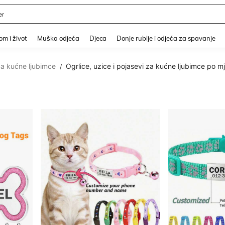
er
and down arrow keys to navigate search Nedavno pretraživano and Pretraživanje i
m i život
Muška odjeća
Djeca
Donje rublje i odjeća za spavanje
a kućne ljubimce
Ogrlice, uzice i pojasevi za kućne ljubimce po mj
/