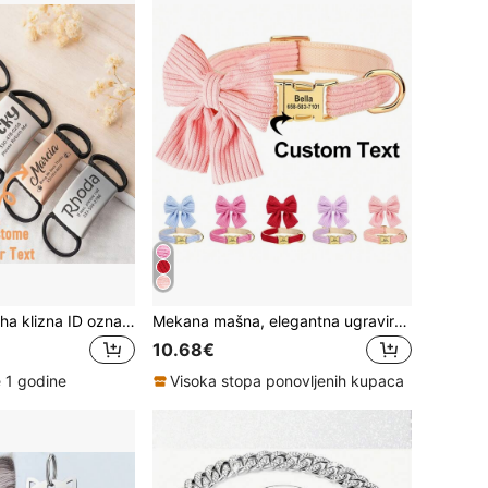
CFUNIQ 1 kom. tiha klizna ID oznaka za kućne ljubimce, personalizirana oznaka za ogrlicu od nehrđajućeg čelika za psa/mačku, tiha gravirana oznaka identiteta, klizna pločica s imenom za ogrlicu, poklon za ljubimca, oprema za pse, oprema za mačke, štence, ogrlica za psa
Mekana mašna, elegantna ugravirana personalizirana ogrlica za kućne ljubimce u jednoj boji, podesiva identifikacijska oznaka protiv gubitka, za male i srednje kućne ljubimce, ukrasna, gravirana, od nehrđajućeg čelika, elegantna, modna, šarena, vintage, slatka, ugovorena, slatkiši po narudžbi, jedinstveni, prilagođeni, personalizirani ljubimac za godišnjice, za rođendane
10.68€
 1 godine
Visoka stopa ponovljenih kupaca