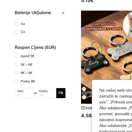
5.15€
basta/baterija u obliku kova
nice)
Baterije Uključene
Ne
Da
Raspon Cijena (EUR)
Ispod 5€
5€ – 6€
6€ – 8€
Preko 8€
Na našoj web-stra
Min:
Maks:
Ok
zatražili te nast
sve”, „Prihvati sv
Ako odaberete „Pr
promet, ponuditi 
4.58€
iskustvo kupovin
Ako odaberete „O
funkcioniranje n