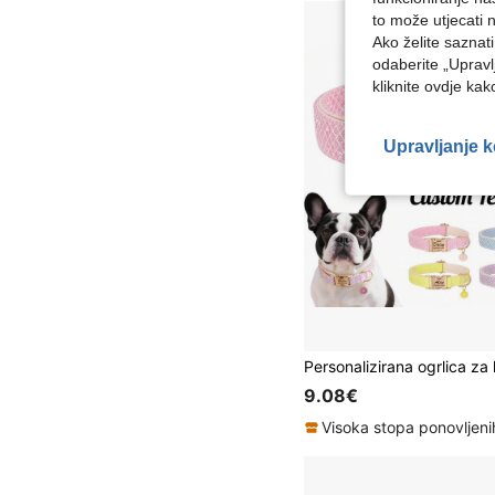
to može utjecati 
Ako želite saznat
odaberite „Upravl
kliknite ovdje ka
Upravljanje 
9.08€
Visoka stopa ponovljen