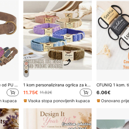
6
Prilagodljiva ogrlica za pse od PU kože s ugraviranim imenom, podesiva jednobojna personalizirana ogrlica protiv gubitka, ID oznake i dodaci za pse, prilagođena ogrlica s imenom za pse, dostupna u ljubičastoj, ružičastoj, plavoj i smeđoj boji
1 kom personalizirana ogrlica za kućne ljubimce, zimska ogrlica od tkanine s kovrčavim medvjedićem, prilagodljiva s imenom i brojem telefona, pogodna za mačke i pse, podesiva, ukrasna gravura, materijal od nehrđajućeg čelika, uzorak mačke, slatka, retro personalizirana oznaka za mačke, personalizirana ogrlica za male mačke, personalizirana ogrlica za pse, idealan poklon za muškarce, žene, obitelj i prijatelje
11.75€
6.06€
11.82€
ih kupaca
Visoka stopa ponovljenih kupaca
Osnovano prije