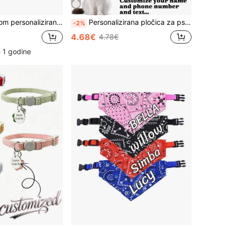
sti, lasersko graviranje, prilagođena oznaka za pseću ogrlicu, pločica s imenom psa, poklon za novo štence, božićni poklon za kućne ljubimce
Personalizirana pločica za pse s šljokicama, personalizirani privjesak s graviranim imenom kućnog ljubimca u obliku kosti, privjesak od legure za identifikaciju mačke, ogrlica za pse i mačke, savršen poklon za sprječavanje gubitka ljubimca, može se objesiti na ogrlicu, najbolji poklon za vaše voljene ljubimce
-2%
4.68€
4.78€
 1 godine