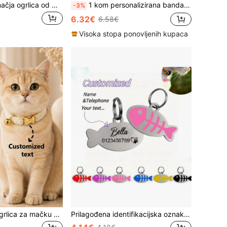
Personalizirana mačja ogrlica od mekog kadifa s zvončić-privjeskom i ID oznakom za ljubimca, prilagodljivo ime ljubimca i broj telefona, anti-gubi ogrlica za mačku, personalizirani poklon, sigurnosna kopča
1 kom personalizirana bandana za psa s printom, prilagodljiva ogrlica za psa, krpa za slinu kućnog ljubimca, kostimirska ogrlica za male pse, šareni vintage slatki poklon za ljubimce za godišnjice, rođendane i jesenski ukras, razigran dizajn za ljubitelje kućnih ljubimaca
-3%
6.32€
6.58€
Visoka stopa ponovljenih kupaca
Personalizirana ogrlica za mačku protiv gubitka, prilagodljiva s imenom vaše mačke, lasersko graviranje imena/broja telefona, mekana tkanina, s alarmnim zvoncem i protukliznom kopčom, sprječava da se vaša mačka izgubi tijekom svakodnevnih izlaska, odgovarajući set za šetnju
Prilagođena identifikacijska oznaka za kućne ljubimce za mačke i pse, personalizirana metalna ogrlica u obliku ribe s imenom i brojem telefona, crtani uzorak, zaštita od gubitka, lako čitljiva identifikacijska oznaka za kućne ljubimce