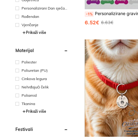
Personalizirani Dan sjećanj
Personalizirane gravirane kućne pločice s imenom ljubimca, personalizirane oznake za ljubimce, personalizirani privjesci za pseće ogrlice, slatke oznake s imenom za mačke i pse, personalizirani ID privjesci s imenom za mačke i p
a
-1%
Rođendan
6.52€
6.63€
Vjenčanje
Prikaži više
Materijal
Poliester
Poliuretan (PU)
Cinkova legura
Nehrđajući čelik
Poliamid
Tkanina
Prikaži više
Festivali