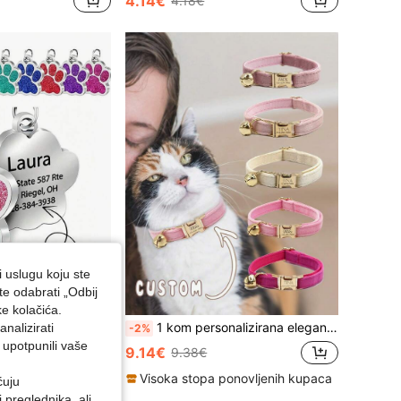
4.14€
4.18€
i uslugu koju ste
te odabrati „Odbij
ke kolačića.
1 kom personalizirana slatka oznaka za kućne ljubimce u obliku šape, gravirana s vašim brojem telefona i imenom ljubimca, gravirana oznaka za psa, ID oznaka za mačku, prilagođena gravirana ID oznaka za ljubimce, za aktivnosti ljubimaca na otvorenom, za ovjesiti na ogrlice za pse i mačke, privjesak za ljubimce, Vacay Vibes, život na otvorenom, personalizirana ogrlica za psa
1 kom personalizirana elegantna ružičasta baršunasta ogrlica za mačku s zvoncem, imenom i brojem telefona, od nehrđajućeg čelika za graviranje, retro, slatka, minimalistička, za godišnjicu i rođendan, coquette estetika, poklon za ljubitelje kućnih ljubimaca, personalizirani poklon
nalizirati
-2%
 upotpunili vaše
9.14€
9.38€
Visoka stopa ponovljenih kupaca
ćuju
preglednika, ali