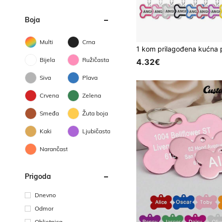
Boja
Multi
Crna
Bijela
Ružičasta
4.32€
Siva
Plava
Crvena
Zelena
Smeđa
Žuta boja
Kaki
Ljubičasta
Narančasta
Prigoda
Dnevno
Odmor
Obljetnica