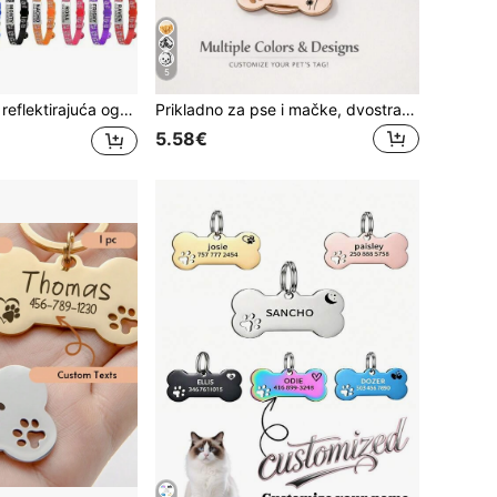
5
m - Mogućnost prilagodbe identifikacijske oznake protiv gubitka - Pogodno za mačiće i odrasle mačke
Prikladno za pse i mačke, dvostrano laserski gravirano prilagodljivo ime i broj telefona, privjesak za ogrlicu od legure, moderan višebojan retro slatki minimalistički personalizirani dizajn, idealno kao poklon za godišnjicu ili rođendan ljubimca
5.58€