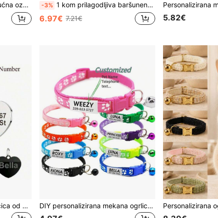
eni retro stil, za ljubitelje kućnih ljubimaca
1 kom prilagodljiva baršunena ogrlica za mačke s imenom i brojem telefona, opcionalna mašna ukras, gravirane mačje pločice od nehrđajućeg čelika, personalizirana sigurnosna kopča, prilagođeni dodatak za kućne ljubimce za mačke i male pse
-3%
5.82€
6.97€
7.21€
Personalizirana kućna pločica od nehrđajućeg čelika s ugraviranim imenom i brojem telefona, personalizirana anti-lost pločica za psa i privjesak za ogrlicu za mačku, tihi reflektivni privjesak za kućne ljubimce
DIY personalizirana mekana ogrlica za mačke sa zvonom i podesivom sjajnom pločicom, podesiva osnovna ogrlica, pogodna za male i srednje pse, mačke, mačiće i štence s ukrasnom ogrlicom s kopčom, idealni pokloni za njega, nju, obitelj, prijatelje, ljubitelje kućnih ljubimaca, kućne ljubimce za godišnjice, rođendane, Božić, useljenje, za jesen/zimu, prilagođene ogrlice, uzice i pojasevi za kućne ljubimce