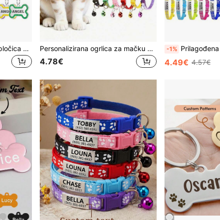
1 kom prilagođena kućna pločica za pse s tekstom, gravirana za kućne ljubimce, za ogrlicu, gliter pločica s imenom, 2 veličine: S/M, ID pločica u obliku kosti, od nehrđajućeg čelika, pločica za mačke, izdržljiva, personalizirani poklon
Personalizirana ogrlica za mačku od mekog kadifa s uzglavljom zvonca i ID oznakom za kućnog ljubimca, prilagodljiva s imenom ljubimca i brojem telefona, ogrlica protiv gubitka mačke, poklon za ljubitelje kućnih ljubimaca
Prilagođena reflektirajuća ogrlica za mačke sa zvonom i sigurnosnom kopčo
-1%
4.78€
4.49€
4.57€