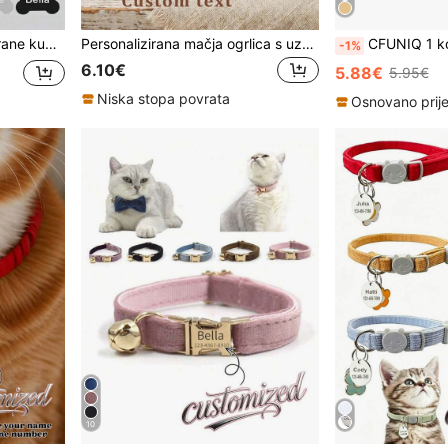
se, od nehrđajućeg čelika, šareni, vintage, poklon za ljubitelje ljubimaca
Personalizirana mačja ogrlica s uzorkom otiska šape, od najlona, prilagodljiva s imenom ljubimca, kontakt podacima i adresom, s ugraviranim nehrđajućim čeličnim anti-gubi se privjeskom za ljubimce, za male i srednje mačke, ukrasna, vintage, slatka, za ljubitelje ljubimaca, božićni poklon
CFUNIQ 1 kom personalizirana pseća oznaka, ID oznaka za kućne ljubimce, nehrđajući čelik u obliku ko
-1%
6.10€
5.88€
5.95€
Niska stopa povrata
Osnovano prije
10