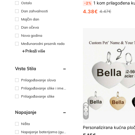
1 kom prilagođena kućna oznaka za kućne ljubimce, personalizirana dvostrana gravura u obliku kosti, luksuzni dodatak za ogrlice, šar
Ostalo
-2%
4.38€
4.47€
Dan zahvalnosti
Majčin dan
Dan očeva
Nova godina
Međunarodni praznik rada
Prikaži više
Vrsta Stila
Prilagođavanje slova
Prilagođavanje slike i imen
a
Prilagođavanje slike
Napajanje
7
Ništa
Napajanje baterijama (gum