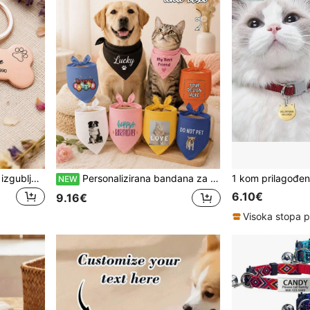
Personalizirane oznake za izgubljene ljubimce, uključujući oznake s imenom za pse i mačke, oznake s ugraviranim brojem telefona, ogrlice za pse i mačke s privjeskom od legure. Savršen poklon za ljubimca; visoko dekorativne, ugravirane, moderne, šarene, vintage, slatke, minimalističke, jedinstvene, personalizirane. Prikladno za godišnjice i rođendane; savršen poklon za vašeg voljenog ljubimca.
Personalizirana bandana za pse po narudžbi, slinokvrt za kućne ljubimce, trokutasti šal, party bandana za mačke, podržava prilagođene poruke, uzorke, fotografije i tekst, jedinstven poklon, dostupna u više boja, prikladna za male, srednje i velike pse
NEW
6.10€
9.16€
Visoka stopa p