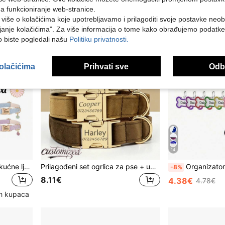
na funkcioniranje web-stranice.
i više o kolačićima koje upotrebljavamo i prilagoditi svoje postavke neo
janje kolačićima”. Za više informacija o tome kako obrađujemo podatke
ko biste pogledali našu
Politiku privatnosti.
kolačićima
Prihvati sve
Odbi
14
Personalizirana ogrlica za kućne ljubimce s privjeskom u obliku margarite od najlona i graviranom ID pločicom, elegantna i slatka, podesiva ogrlica protiv gubitka, božićni poklon, za obitelj, poklon za Majčin dan, za ljubitelje kućnih ljubimaca, personalizirani poklon
Prilagođeni set ogrlica za pse + uzica, personalizirani privjesak s identifikacijskom pločicom za male i srednje pse, odličan poklon ukras za vaše ljubimce, gravirani nehrđajući čelik, moderan, šaren, vintage, slatki, minimalistički, prilagođen, jedinstven, personalizirani ljubimac, godišnjica, rođendan
Organizator za putovanja, privjesci s imenom i ID-om za mačku, psa i štenca, sa šljokicama, moderan, prilagođen
-8%
8.11€
4.38€
4.78€
ih kupaca