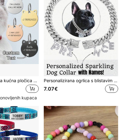
1 kom prilagođena kućna pločica za kućne ljubimce u obliku glave mačke, od nehrđajućeg čelika, s graviranim imenom ljubimca i kontakt podacima, moderan privjesak za ljubimce, idealan poklon za ljubimce
Personalizirana ogrlica s blistavim motivom psa, privjesak za pseću ogrlicu s prilagođenim slovima - kubanski lančić s cirkonima, dizajn s dvostrukom kopčom. Luksuzna ogrlica za kućne ljubimce u hip-hop stilu, ugrađeni dijamanti - metalni materijal, ogrlica s imitacijom psa i dijamantima, dodatak za ogrlicu od legure za kućne ljubimce, dodatak u hip-hop stilu, prikladno za svakodnevno nošenje i zabave, ogrlica za pse po narudžbi
7.07€
onovljenih kupaca