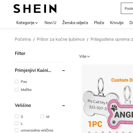
Post
Use up 
Kategorije
Novi U
Ženska odjeća
Plaža
Krivulja
Do
Početna
Pribor za kućne ljubimce
Prilagođena oprema z
/
/
Filtar
Više
Primjenjivi Kućni
Ljubimac
Pas
Mačka
Veličina
S
M
L
univerzalna veličina