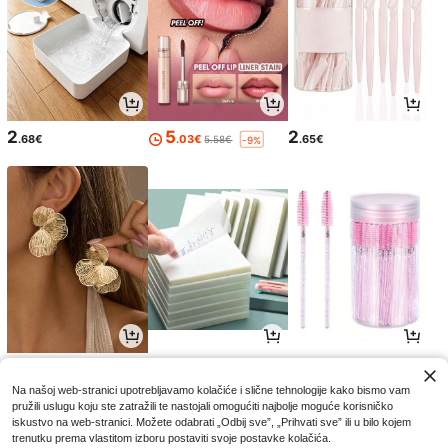
2
5
2
.68€
.03€
.65€
5.58€
-9%
4
3
2
.32€
.35€
.85€
Na našoj web-stranici upotrebljavamo kolačiće i slične tehnologije kako bismo vam
pružili uslugu koju ste zatražili te nastojali omogućiti najbolje moguće korisničko
iskustvo na web-stranici. Možete odabrati „Odbij sve”, „Prihvati sve” ili u bilo kojem
trenutku prema vlastitom izboru postaviti svoje postavke kolačića.