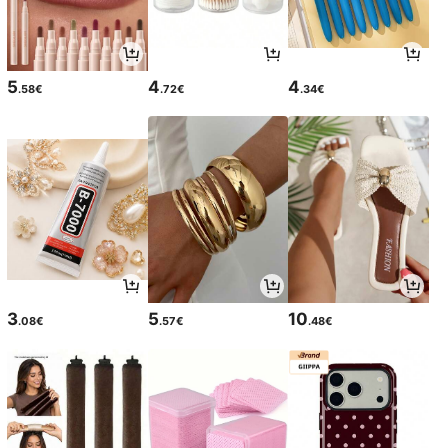
5
4
4
.58€
.72€
.34€
3
5
10
.08€
.57€
.48€