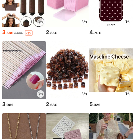
3
2
4
.58€
.85€
.70€
3.68€
-2%
3
2
5
.08€
.68€
.92€