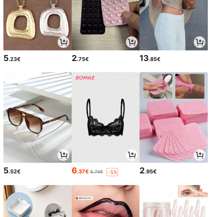
5
2
13
.23€
.75€
.85€
5
6
2
.52€
.37€
.95€
6.74€
-5%