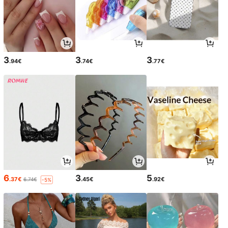
3
3
3
.94€
.74€
.77€
6
3
5
.37€
.45€
.92€
6.74€
-5%