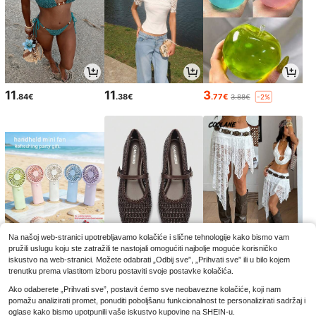
11
11
3
.84€
.38€
.77€
3.88€
-2%
Na našoj web-stranici upotrebljavamo kolačiće i slične tehnologije kako bismo vam
pružili uslugu koju ste zatražili te nastojali omogućiti najbolje moguće korisničko
4
17
12
.32€
.80€
.86€
iskustvo na web-stranici. Možete odabrati „Odbij sve”, „Prihvati sve” ili u bilo kojem
trenutku prema vlastitom izboru postaviti svoje postavke kolačića.
Ako odaberete „Prihvati sve”, postavit ćemo sve neobavezne kolačiće, koji nam
pomažu analizirati promet, ponuditi poboljšanu funkcionalnost te personalizirati sadržaj i
oglase kako bismo upotpunili vaše iskustvo kupovine na SHEIN-u.