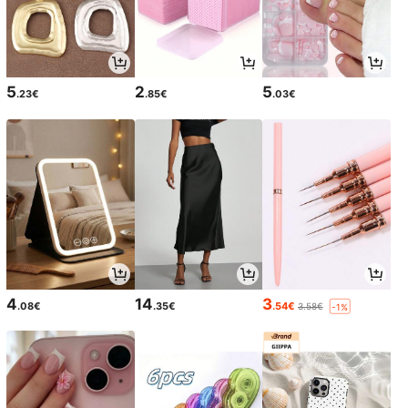
5
2
5
.23€
.85€
.03€
4
14
3
.08€
.35€
.54€
3.58€
-1%