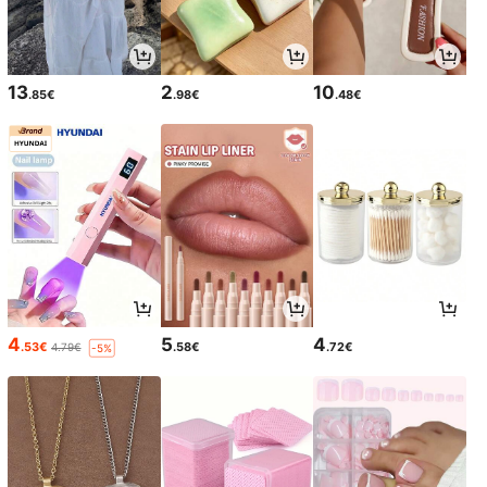
13
2
10
.85€
.98€
.48€
4
5
4
.53€
.58€
.72€
4.79€
-5%