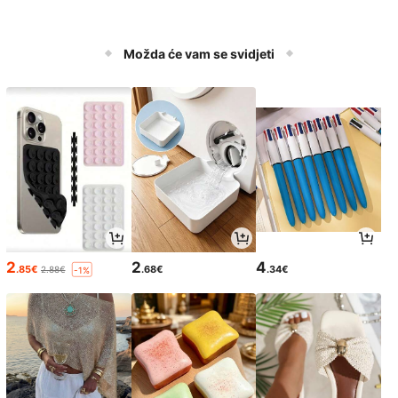
Možda će vam se svidjeti
2
2
4
.85€
.68€
.34€
2.88€
-1%