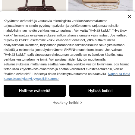
Olkalaukku, paljettila
EU Warehouse
atkustamiseen, olkikassi
ukku, naisten laukku, ilta-, juhla-as
(1000+)
uste, tanssijuhlan asuste, häätarvik
11
keet, häätarvikkeet, elegantti naist
.96€
en lompakko, lahja
Käytämme evästeitä ja vastaavia teknologioita verkkosivustomallamme
tarjottaaksemme sinulle pyydetyn palvelun ja pyrkiäksemme tarjoamaan sinulle
8
mahdollisimman hyvän verkkosivustomaailman. Voit valita ”Hylkää kaikki”, ”Hyväksy
21
Simple and stylish classic women's bag
kaikki” tai asettaa evästeasetuksesi milloin tahansa omasta valinnastasi. Jos valitset
Uusi eurooppalais-amerikkalaistyyl
”Hyväksy kaikki”, asetamme kaikki valinnaiset evästeet, jotka auttavat meitä
#Modernit nahkalaukut
inen kultaketjuinen crossbody-lauk
(1000+)
analysoimaan liikenteen, tarjoamaan paranneltua toiminnallisuutta sekä yksilöimään
1 kpl FEISTURE Vintage PU-nahkai
ku, muodikas, sopii naisille, tytöille j
sisältöä ja mainoksia, jotta täydennämme SHEINin ostokokemuksesi. Jos valitset
nen suurikapasiteettinen kainalola
7
19
a opiskelijoille, hienostunut ja moni
.51€
.45€
ukku, keilailutyylinen työmatkalau
”Hylkää kaikki”, sallit ainoastaan ehdottoman tarpeellisten evästeiden käytön, jotta
käyttöinen
kku naisille, saat ilmaisen riipuksen
verkkosivustomallamme toimii. Voit poistaa näiden käytön muuttamalla
myymälän seuraamisen yhteydess
selainasetuksiasi, mutta tämä saattaa vaikuttaa verkkosivuston toimintaan. Jos haluat
ä, sopii päivittäiseen retkeilyyn, dei
tietää lisää käytettävistä evästeistä ja säätää valinnaiset evästeasetuksesi, valitse
ttailuun ja työmatkoihin
”Hallitse evästeitä”. Lisätietoja datan käsittelytavastamme on saatavilla.
Napsauta tästä
katsoaksesi yksityisyyspolitiikkamme.
Näytä vastaavat varastossa olevat tuotteet
Näytä kaikki
Hallitse evästeitä
Hylkää kaikki
Valitettavasti tuote on loppuunmyyty
#Valtameren tarina
Hyväksy kaikki
1kpl epäsymmetrinen Y-muotoinen
LOPPUUNMYYTY
7
valtamerityylinen simpukka-meritä
5
.28€
hti-metalli solisluukaulakoru, lomak
#Valtameren tarina
orut
3 kpl/setti Ainutlaatuinen ontto neli
önmuotoinen riipuskaulakoru, epäs
8
.16€
ymmetrinen CCB-jäljitelmähelmihel
millä koristeltu kaulakoru, vintage-t