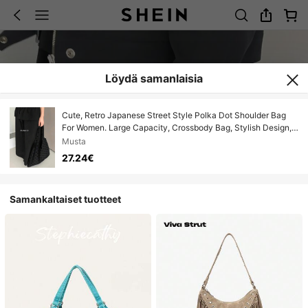
Löydä samanlaisia
Cute, Retro Japanese Street Style Polka Dot Shoulder Bag
For Women. Large Capacity, Crossbody Bag, Stylish Design,
Luxurious Nylon Tote Bag, Mini Bag, Soft, With Interior
Musta
Pocket, Perfect For Everyday Use.
27.24€
Samankaltaiset tuotteet