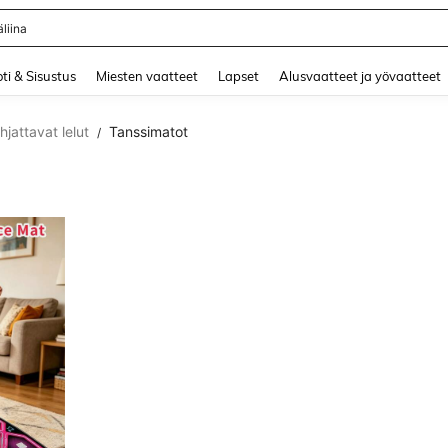
liina
and down arrow keys to navigate search Äskettäin haettu and Haku Löytö. Press 
ti & Sisustus
Miesten vaatteet
Lapset
Alusvaatteet ja yövaatteet
hjattavat lelut
Tanssimatot
/