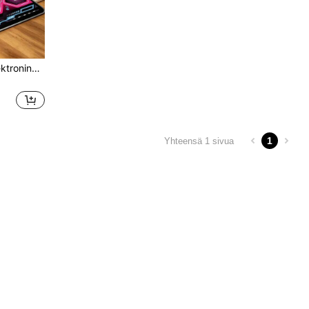
2 pelaajan tanssimatto, elektroninen tanssilevy, rytmitanssipelimatto, musiikkitanssimatto, TV:tä ei vaadita, sopii perheen vanhempi-lapsi-peleihin, liukuestepohja, 5 sisäänrakennettua kappaletta, 3 säädettävää vaikeustasoa, säädettävä äänenvoimakkuus, taitettava malli helppoa säilytystä varten, polyeteenipintainen, helppo puhdistaa, hauska kuntoilutanssimatto
1
Yhteensä 1 sivua