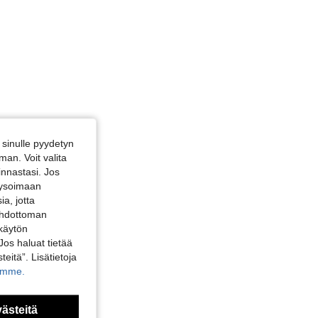
sinulle pyydetyn
an. Voit valita
innastasi. Jos
alysoimaan
a, jotta
 ehdottoman
 käytön
Jos haluat tietää
teitä”. Lisätietoja
kamme.
västeitä