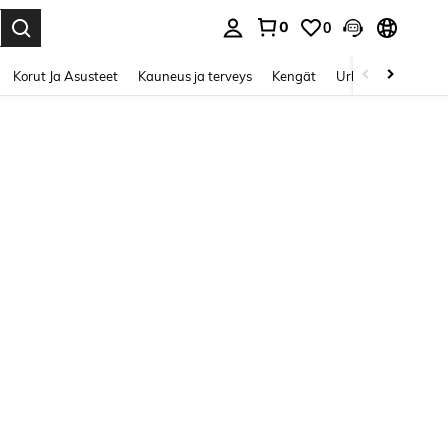
0
0
Enter to select.
Korut Ja Asusteet
Kauneus ja terveys
Kengät
Urheilu & Ulkoilu