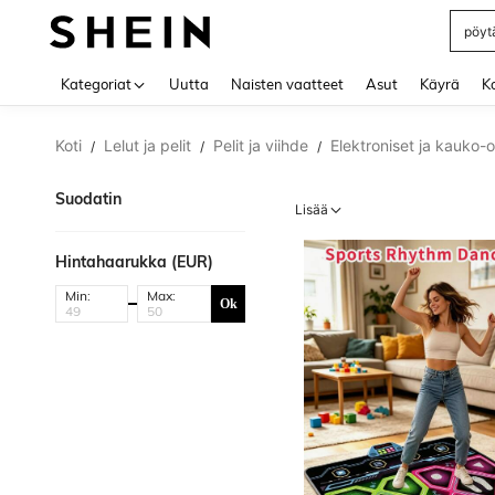
pöytä
Use up 
Kategoriat
Uutta
Naisten vaatteet
Asut
Käyrä
Ko
Koti
Lelut ja pelit
Pelit ja viihde
Elektroniset ja kauko-o
/
/
/
Suodatin
Lisää
Hintahaarukka (EUR)
Min:
Max:
Ok