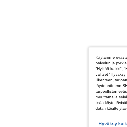
Käytämme evästei
palvelun ja pyrk
”Hylkää kaikki”, 
valitset ”Hyväksy
liikenteen, tarjo
täydennämme SHEI
tarpeellisten evä
muuttamalla selai
lisää käytettävist
datan käsittelyta
Hyväksy kaik