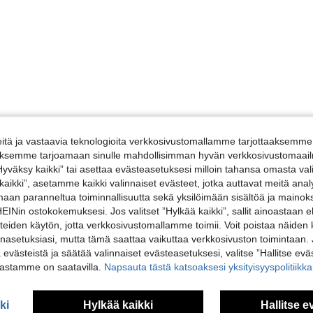
tä ja vastaavia teknologioita verkkosivustomallamme tarjottaaksemme 
iäksemme tarjoamaan sinulle mahdollisimman hyvän verkkosivustomaailm
”Hyväksy kaikki” tai asettaa evästeasetuksesi milloin tahansa omasta val
 kaikki”, asetamme kaikki valinnaiset evästeet, jotka auttavat meitä an
amaan paranneltua toiminnallisuutta sekä yksilöimään sisältöä ja mainoksi
Nin ostokokemuksesi. Jos valitset ”Hylkää kaikki”, sallit ainoastaan
steiden käytön, jotta verkkosivustomallamme toimii. Voit poistaa näiden
nasetuksiasi, mutta tämä saattaa vaikuttaa verkkosivuston toimintaan. 
ä evästeistä ja säätää valinnaiset evästeasetuksesi, valitse ”Hallitse eväs
vastamme on saatavilla.
Napsauta tästä katsoaksesi yksityisyyspolitiik
ki
Hylkää kaikki
Hallitse e