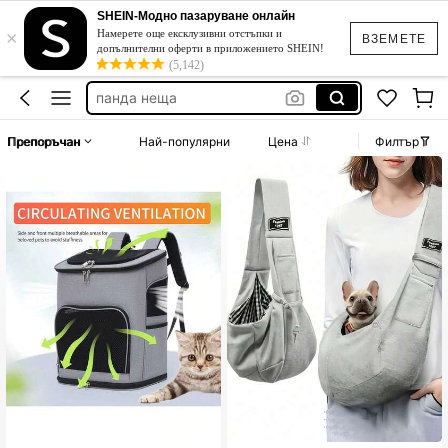
бял бански без презрамки
SHEIN-Модно пазаруване онлайн
×
Намерете още ексклузивни отстъпки и
торбички за кучешки изпражнения
ВЗЕМЕТЕ
допълнителни оферти в приложението SHEIN!
șezlong pentru câini
(5,142)
панда неща
градински лампи
Препоръчан
Най-популярни
Цена
Филтър
бял бански без презрамки
торбички за кучешки изпражнения