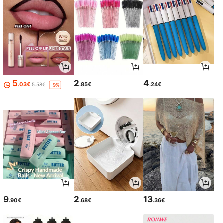
5
2
4
.03€
.85€
.24€
5.58€
-9%
9
2
13
.90€
.68€
.36€