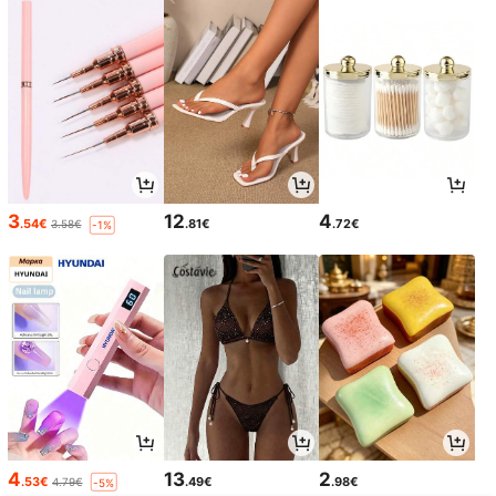
3
12
4
.54€
.81€
.72€
3.58€
-1%
4
13
2
.53€
.49€
.98€
4.79€
-5%