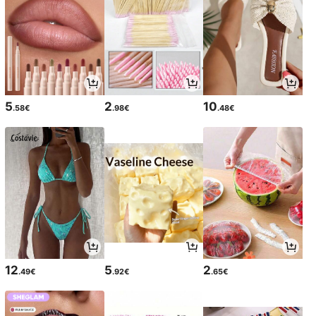
5
2
10
.58€
.98€
.48€
12
5
2
.49€
.92€
.65€