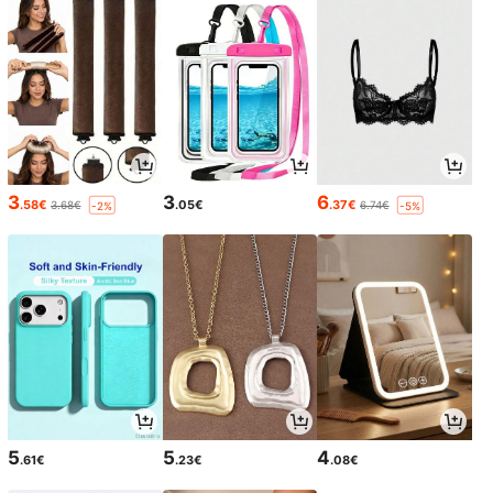
3
3
6
.58€
.05€
.37€
3.68€
6.74€
-2%
-5%
5
5
4
.61€
.23€
.08€