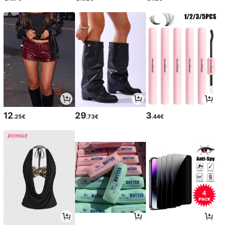
12
29
3
.25€
.73€
.44€