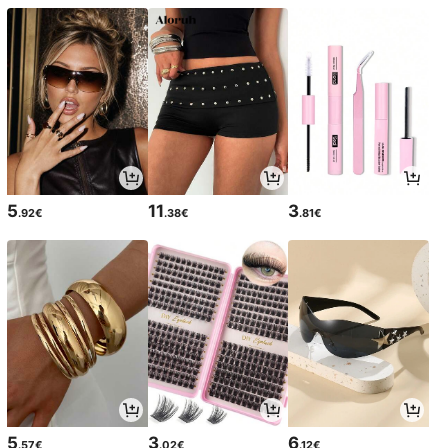
5
11
3
.92€
.38€
.81€
5
3
6
.57€
.02€
.12€