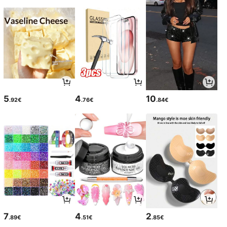
5
4
10
.92€
.76€
.84€
7
4
2
.89€
.51€
.85€