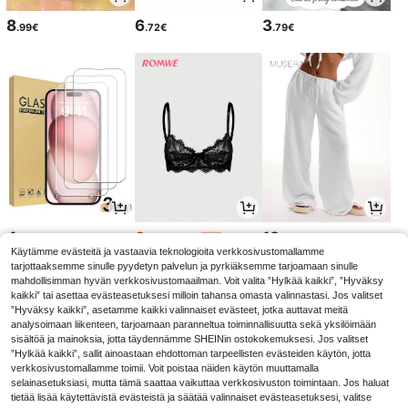
8
6
3
.99€
.72€
.79€
4
6
13
.52€
.37€
.99€
6.74€
-5%
Käytämme evästeitä ja vastaavia teknologioita verkkosivustomallamme
tarjottaaksemme sinulle pyydetyn palvelun ja pyrkiäksemme tarjoamaan sinulle
mahdollisimman hyvän verkkosivustomaailman. Voit valita ”Hylkää kaikki”, ”Hyväksy
kaikki” tai asettaa evästeasetuksesi milloin tahansa omasta valinnastasi. Jos valitset
”Hyväksy kaikki”, asetamme kaikki valinnaiset evästeet, jotka auttavat meitä
analysoimaan liikenteen, tarjoamaan paranneltua toiminnallisuutta sekä yksilöimään
sisältöä ja mainoksia, jotta täydennämme SHEINin ostokokemuksesi. Jos valitset
”Hylkää kaikki”, sallit ainoastaan ehdottoman tarpeellisten evästeiden käytön, jotta
verkkosivustomallamme toimii. Voit poistaa näiden käytön muuttamalla
selainasetuksiasi, mutta tämä saattaa vaikuttaa verkkosivuston toimintaan. Jos haluat
tietää lisää käytettävistä evästeistä ja säätää valinnaiset evästeasetuksesi, valitse