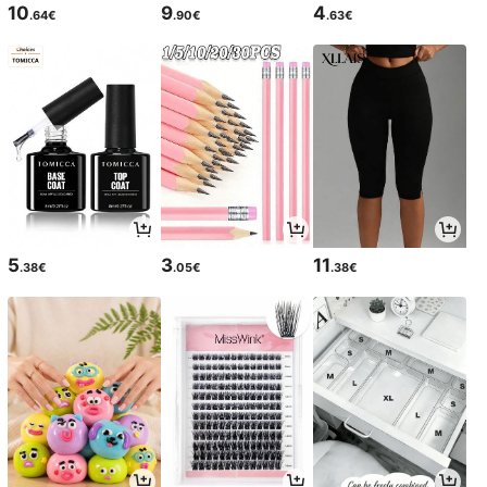
10
9
4
.64€
.90€
.63€
5
3
11
.38€
.05€
.38€