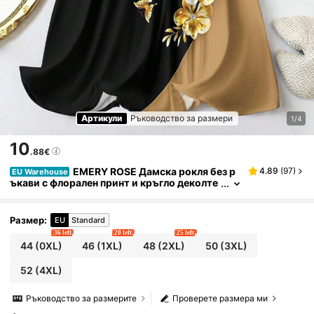
Артикули
Ръководство за размери
1/4
10
.88€
EMERY ROSE Дамска рокля без р
4.89
(
97
)
EU Warehouse
ъкави с флорален принт и кръгло деколте
в големи размери
Размер
:
EU
Standard
36 left
20 left
25 left
44
(0XL)
46
(1XL)
48
(2XL)
50
(3XL)
52
(4XL)
Ръководство за размерите
Проверете размера ми