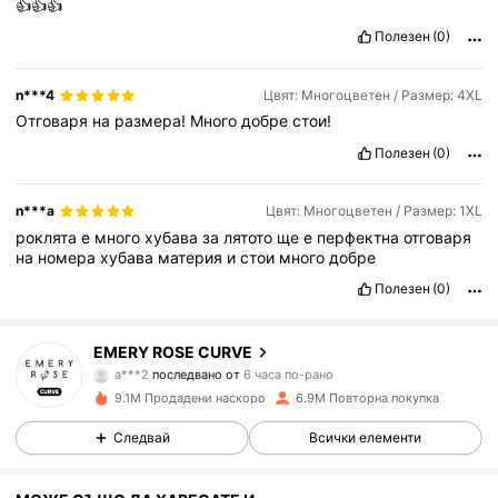
👍👍👍
Полезен
(0)
n***4
Цвят: Многоцветен / Размер: 4XL
Отговаря
на
размера!
Много
добре
стои!
Полезен
(0)
n***a
Цвят: Многоцветен / Размер: 1XL
роклята
е
много
хубава
за
лятото
ще
е
перфектна
отговаря
на
номера
хубава
материя
и
стои
много
добре
Полезен
(0)
1M Последователи
4.81
EMERY ROSE CURVE
a***2
последвано от
6 часа по-рано
m***e
разглежда
1M Последователи
4.81
9.1M Продадени наскоро
6.9M Повторна покупка
Следвай
Всички елементи
1M Последователи
4.81