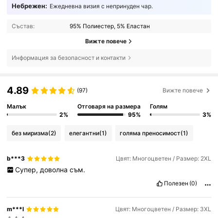
Небрежен:
Ежедневна визия с непринуден чар.
Състав:
95% Полиестер, 5% Еластан
Вижте повече
Информация за безопасност и контакти
4.89
(97)
Вижте повече
Малък
Отговаря на размера
Голям
2%
95%
3%
без миризма
(2)
елегантни
(1)
голяма преносимост
(1)
b***3
Цвят: Многоцветен / Размер: 2XL
Супер,
доволна
съм.
Полезен
(0)
m***l
Цвят: Многоцветен / Размер: 3XL