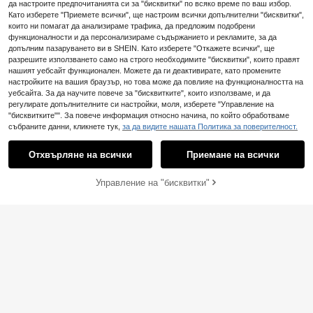
лорален принт за лятото
да настроите предпочитанията си за "бисквитки" по всяко време по ваш избор.
Като изберете "Приемете всички", ще настроим всички допълнителни "бисквитки",
които ни помагат да анализираме трафика, да предложим подобрени
функционалности и да персонализираме съдържанието и рекламите, за да
допълним пазаруването ви в SHEIN. Като изберете "Откажете всички", ще
разрешите използването само на строго необходимите "бисквитки", които правят
нашият уебсайт функционален. Можете да ги деактивирате, като промените
настройките на вашия браузър, но това може да повлияе на функционалността на
уебсайта. За да научите повече за "бисквитките", които използваме, и да
регулирате допълнителните си настройки, моля, изберете "Управление на
"бисквитките"". За повече информация относно начина, по който обработваме
събраните данни, кликнете тук,
за да видите нашата Политика за поверителност.
Отхвърляне на всички
Приемане на всички
Управление на "бисквитки"
Пазарувай сега
ДОБАВИ В КОЛИЧКАТА