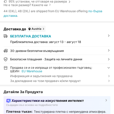
95%
установи, че отговаря на размера
Не е твоя размер? Кажете ни
​44 (0XL), 48 (2XL) are shipped from EU Warehouse offering
по-бърза
доставка
.
Доставка до
Austria
БЕЗПЛАТНА ДОСТАВКА
Приблизителна доставка:
август 13 - август 18
30-дневни безплатни възвръщания
Безопасни плащания · Защита на личните данни
Продава се и се изпраща от професионален търговец:
ШЕИН
EU Warehouse
Информация и задължения на продавача
За докладване на този продавач и/или продукт
Детайли За Продукта
Характеристики на изкуствения интелект
Създаден въз основа на подробностите
Плетена тъкан:
Текстурирана плетка с непринудена атмосфера.