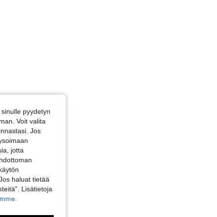
sinulle pyydetyn
an. Voit valita
innastasi. Jos
alysoimaan
a, jotta
 ehdottoman
 käytön
Jos haluat tietää
teitä”. Lisätietoja
kamme.