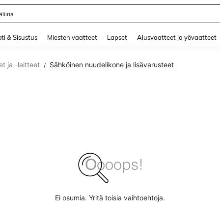
liina
and down arrow keys to navigate search Äskettäin haettu and Haku Löytö. Press 
ti & Sisustus
Miesten vaatteet
Lapset
Alusvaatteet ja yövaatteet
et ja -laitteet
Sähköinen nuudelikone ja lisävarusteet
/
Ei osumia. Yritä toisia vaihtoehtoja.