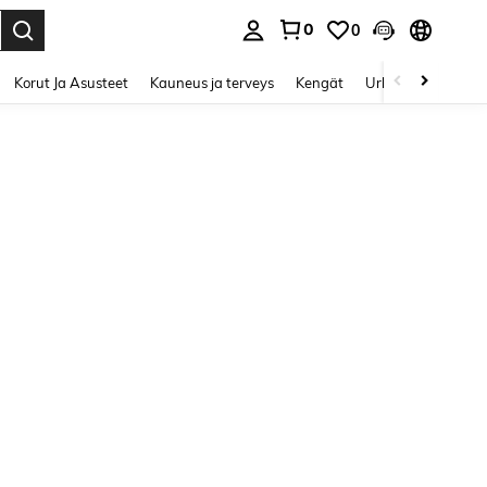
0
0
Enter to select.
Korut Ja Asusteet
Kauneus ja terveys
Kengät
Urheilu & Ulkoilu