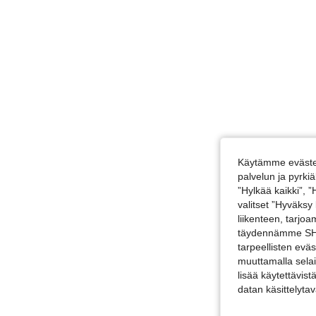
Käytämme evästei
palvelun ja pyrk
”Hylkää kaikki”, 
valitset ”Hyväksy
liikenteen, tarjo
täydennämme SHEI
tarpeellisten evä
muuttamalla selai
lisää käytettävist
datan käsittelyta