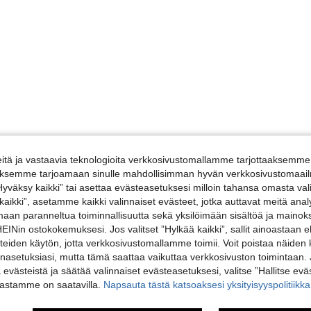
tä ja vastaavia teknologioita verkkosivustomallamme tarjottaaksemme 
iäksemme tarjoamaan sinulle mahdollisimman hyvän verkkosivustomaailm
”Hyväksy kaikki” tai asettaa evästeasetuksesi milloin tahansa omasta val
 kaikki”, asetamme kaikki valinnaiset evästeet, jotka auttavat meitä an
amaan paranneltua toiminnallisuutta sekä yksilöimään sisältöä ja mainoksi
Nin ostokokemuksesi. Jos valitset ”Hylkää kaikki”, sallit ainoastaan
steiden käytön, jotta verkkosivustomallamme toimii. Voit poistaa näiden
nasetuksiasi, mutta tämä saattaa vaikuttaa verkkosivuston toimintaan. 
ä evästeistä ja säätää valinnaiset evästeasetuksesi, valitse ”Hallitse eväs
vastamme on saatavilla.
Napsauta tästä katsoaksesi yksityisyyspolitiik