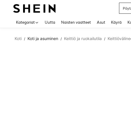
Pöytä
Use up 
Kategoriat
Uutta
Naisten vaatteet
Asut
Käyrä
Ko
Koti
Koti ja asuminen
Keittiö ja ruokailutila
Keittiöväline
/
/
/