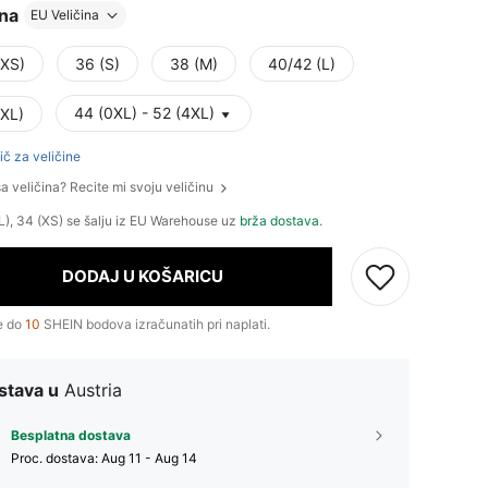
ina
EU Veličina
(XS)
36 (S)
38 (M)
40/42 (L)
44 (0XL) - 52 (4XL)
(XL)
ič za veličine
ša veličina? Recite mi svoju veličinu
L), 34 (XS) se šalju iz EU Warehouse uz
brža dostava
.
DODAJ U KOŠARICU
e do
10
SHEIN bodova izračunatih pri naplati.
stava u
Austria
Besplatna dostava
Proc. dostava:
Aug 11 - Aug 14