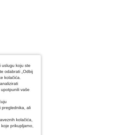
i uslugu koju ste
te odabrati „Odbij
ke kolačića.
nalizirati
 upotpunili vaše
ćuju
preglednika, ali
baveznih kolačića,
 koje prikupljamo,