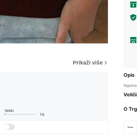
Prikaži više
Opis
Sigurnos
Veliči
O Trg
Veliki
1%