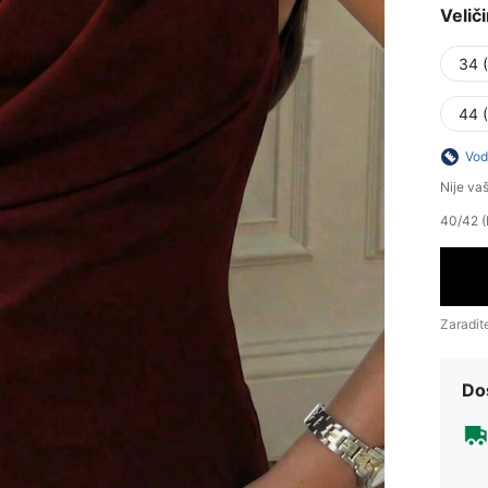
Velič
34 
44 
Vod
Nije va
40/42 (
Zaradit
Do