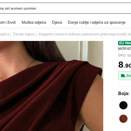
ma set women summer
and down arrow keys to navigate search Nedavno pretraživano and Pretraživanje i
m i život
Muška odjeća
Djeca
Donje rublje i odjeća za spavanje
majice
Ženski topovi
/
/
EU Wa
jedins
seksi 
SKU: s
prianja
8
.9
PR
Be
Boja: