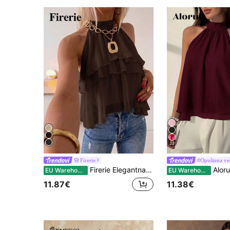
23
Firerie
#Opuštena več
Firerie Elegantna tamnosmeđa široka šifon bluza s volanima na asimetričnom izrezu, lagani top za ljetni banket, vjenčanje i tihi luksuz
Aloruh Patlidžan ljubičasti seksi novi boe
EU Warehouse
EU Warehouse
11.87€
11.38€