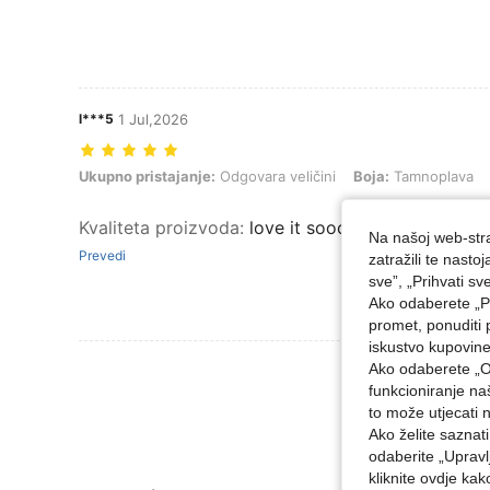
l***5
1 Jul,2026
Ukupno pristajanje: Odgovara veličini, Boja: Tamnoplava, Veličina: 
Ukupno pristajanje:
Odgovara veličini
Boja:
Tamnoplava
Kvaliteta proizvoda
:
love it sooooo much!!!!!!!!!! !!!!!!!
Na našoj web-stra
Prevedi
zatražili te nast
sve”, „Prihvati sv
Ako odaberete „Pr
promet, ponuditi 
iskustvo kupovin
Pogledaj Više 
Ako odaberete „O
funkcioniranje n
to može utjecati 
Ako želite saznat
odaberite „Upravl
kliknite ovdje ka