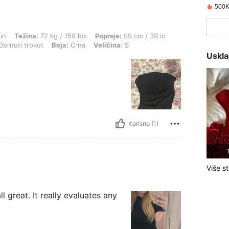
500K
72 kg / 159 lbs, Poprsje: 99 cm / 39 in, Struk: 77 cm / 30 in, Bokovi: 105 cm / 41 in,
in
Težina:
72 kg / 159 lbs
Poprsje:
99 cm / 39 in
brnuti trokut
Boja:
Crna
Veličina:
S
Uskla
Korisno (1)
Više st
l great. It really evaluates any