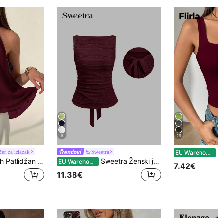
6
29
er za izlazak
Sweetra
EU Warehouse
mski minimalistički top od šifona s izrezom na halteru i naborima A-kroja za žene, proljeće/ljeto
Sweetra Ženski jednobojni plisirani ležerni svestrani top za svakodnevno nošenje
EU Warehouse
7.42€
11.38€