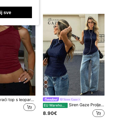
j sve
13
Ženski seksi kraći top s leopard uzorkom, uska kamizola, moderan ulični stil za zabave i odmore, proljetno/ljetni ležerni, estetski
Siren Gaze
Siren Gaze Proljetni i ljetni urbani ležeran top bez rukava s asimetričnim rubom i prugastim rubom, blagdani, ležerno, za plažu za žene, elegantno, proljetni praznici, tamnoplavi top
EU Warehouse
8.90€