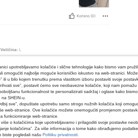
Korisno (0)
L
Veličina:
L
!!!!!
nici upotrebljavamo kolačiće i slične tehnologije kako bismo vam pružil
ojali omogućiti najbolje moguće korisničko iskustvo na web-stranici. Može
e” ili u bilo kojem trenutku prema vlastitom izboru postaviti svoje postav
ihvati sve”, postavit ćemo sve neobavezne kolačiće, koji nam pomažu a
Korisno (0)
poboljšanu funkcionalnost te personalizirati sadržaj i oglase kako bismo
e na SHEIN-u.
Recenzija
dbij sve”, dopuštate upotrebu samo strogo nužnih kolačića koji omogu
aše web-stranice. Ove kolačiće možete onemogućiti promjenom postavki 
na funkcioniranje web-stranice.
i više o kolačićima koje upotrebljavamo i prilagoditi svoje postavke neo
janje kolačićima”. Za više informacija o tome kako obrađujemo podatke
ko biste pogledali našu
Politiku privatnosti.