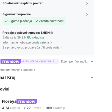
30-dnevni besplatni povrat
Sigurnost kupovine
Sigurna plaćanja
Zaštita privatnosti
Prodaje poslovni trgovac: SHEIN
Šalje se iz SHEIN
EU skladište
Informacije i obveze prodavatelja
Za prijavu ovog prodavača i/ili proizvoda
Trendovi
#Opuštena večer za izlazak
Džemperi,Volan,Nabrano,Rukav s kri
ne informacije i kontakti
4.74
827
98K
na I Kroj
ovini
4.74
827
98K
Floreya
Trendovi
4.74
827
98K
Ocjena
Stavke
Pratitelji
a***0
platio
Prije 1 dan