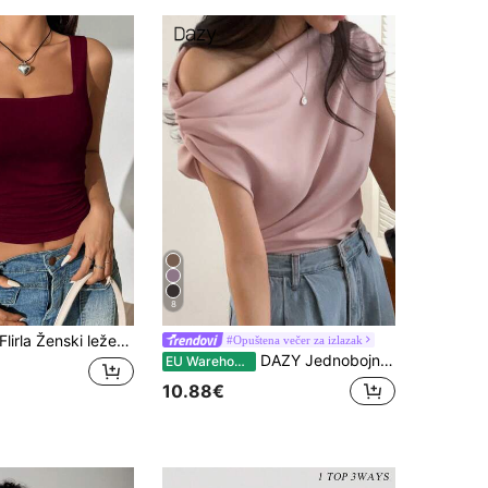
8
Flirla Ženski ležerni jednobojni top, ljeto
#Opuštena večer za izlazak
DAZY Jednobojna majica s asimetričnim izrezom i kratkim rukavima šišmiš, asimetrični top s ramenima, off-shoulder top za izlaske
EU Warehouse
10.88€