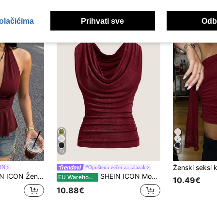
kolačićima
Prihvati sve
Odbi
10
6
ON
#Opuštena večer za izlazak
majica bez rukava s otvorenim leđima za nokte Halloween
SHEIN ICON Moderan jednobojni top bez rukava s nabranim izrezom i uskim krojem
EU Warehouse
10.49€
10.88€