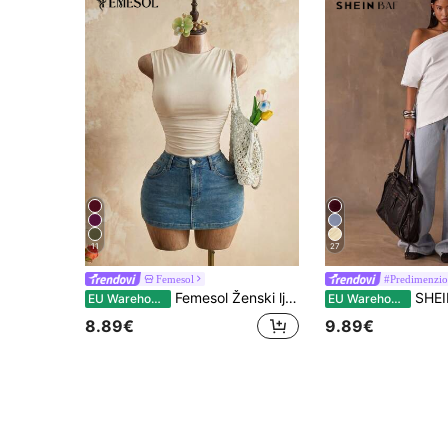
11
27
Femesol
#Predimenzion
Femesol Ženski ljetni jednobojni plisirani top s okruglim izrezom
SHEIN BAE Ženska potpuno bijela, ljetna, jednostavna, 
EU Warehouse
EU Warehouse
8.89€
9.89€