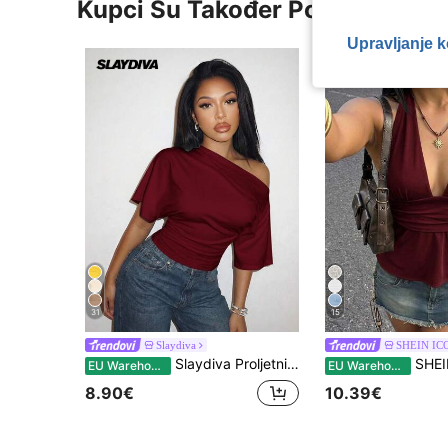
Kupci Su Također Pogledali
Upravljanje 
31
15
Slaydiva
SHEIN IC
Slaydiva Proljetni/ljetni odmor na plaži Elegantni romantični seksi spoj za zabavu rođendanska zabava ležerni elegantni top spuštenih ramena širokog kroja, nabrane struka bijela majica kratkih rukava - A
SHEIN ICON Ženska crna 
EU Warehouse
EU Warehouse
8.90€
10.39€