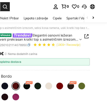
0
0
 otkrivanje. Press Enter to select.
Nakit I Pribor
Ljepota i zdravlje
Cipele
Sportski I Vanjski
Početna
Elegantni osnovni ležeran jedinstveni prekrasan kratki top s asimetričnim izrezom, seksi kosa ramena, uski kratki top bez rukava koji prianja uz tijelo, ljeto
Trendovi
Elegantni osnovni ležeran
rehouse
tveni prekrasan kratki top s asimetričnim izrezom,
kosa ramena, uski kratki top bez rukava koji
z2501021114078950
(1000+ Recenzije)
 uz tijelo, ljeto
0€
ICE AND AVAILABILITY
Nema dodatnih carina
splatna dostava
Bordo