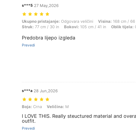
s***5
27 May,2026
Ukupno pristajanje: Odgovara veličini, Visina: 168 cm / 66 in, Težina: 
Ukupno pristajanje:
Odgovara veličini
Visina:
168 cm / 66 
Struk:
77 cm / 30 in
Bokovi:
105 cm / 41 in
Oblik tijela:
O
Predobra lijepo izgleda
Prevedi
s***a
28 Jun,2026
Boja: Crna, Veličina: M
Boja:
Crna
Veličina:
M
I LOVE THIS. Really steuctured material and overal
outfit.
Prevedi