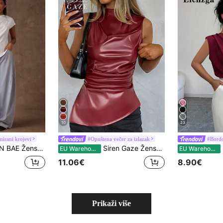
10
23
irani krojevi
#Opuštena večer za izlazak
#Bordo
svakodnevna moderna ležerna majica jednobojne boje s asimetričnim ramenom za slojevit stil, kupovinu, Božić, posao i školu
Siren Gaze Ženska ležerna modna majica bez rukava s plisiranim ovratnikom iz 90-ih, proljeće/jesen, jednobojna, od PU materijala, bez rukava, vino crvene boje, top za izlaske, jesenski božićni, elegantni, ljetni, novogodišnji, bordo, za Valentinovo
E
EU Warehouse
EU Warehouse
11.06€
8.90€
Prikaži više