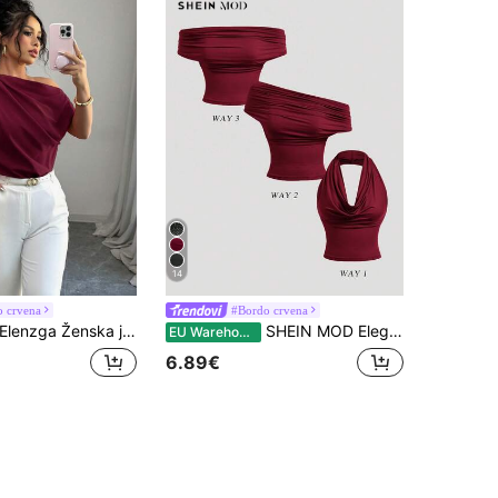
14
 crvena
#Bordo crvena
lenzga Ženska jednobojna bluza s asimetričnim ovratnikom i plisiranim ovratnikom
SHEIN MOD Elegantna ženska majica jednobojne boje s halter izrezom, svestrana, za ljeto
EU Warehouse
6.89€