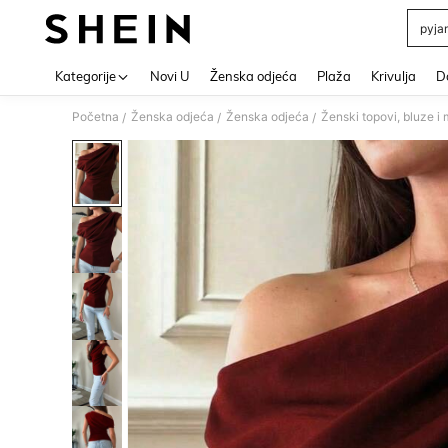
pyja
Use up 
Kategorije
Novi U
Ženska odjeća
Plaža
Krivulja
Do
Početna
Ženska odjeća
Ženska odjeća
Ženski topovi, bluze i 
/
/
/