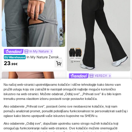
a tkanina, elastične i udobne, prikla
dne za svakodnevno nošenje i fitne
ss trening
15
In My Nature
In My Nature Ženske j
EU Warehouse
ednobojne minimalističke svakodne
23
.99€
vne planinarske hlače s odvojivim p
atentnim zatvaračem
YEFECY
Yefecy Ženske sportske tajice za v
Na našoj web-stranici upotrebljavamo kolačiće i slične tehnologije kako bismo vam
anjske aktivnosti s raširenim nogavi
15
.88€
cama, uske hlače za trening s efekt
pružili uslugu koju ste zatražili te nastojali omogućiti najbolje moguće korisničko
om podizanja stražnjice, fitness jog
iskustvo na web-stranici. Možete odabrati „Odbij sve”, „Prihvati sve” ili u bilo kojem
a hlače bez šavova s prikrivenim na
trenutku prema vlastitom izboru postaviti svoje postavke kolačića.
borima
Ako odaberete „Prihvati sve”, postavit ćemo sve neobavezne kolačiće, koji nam
pomažu analizirati promet, ponuditi poboljšanu funkcionalnost te personalizirati sadržaj i
oglase kako bismo upotpunili vaše iskustvo kupovine na SHEIN-u.
Ako odaberete „Odbij sve”, dopuštate upotrebu samo strogo nužnih kolačića koji
omogućuju funkcioniranje naše web-stranice. Ove kolačiće možete onemogućiti