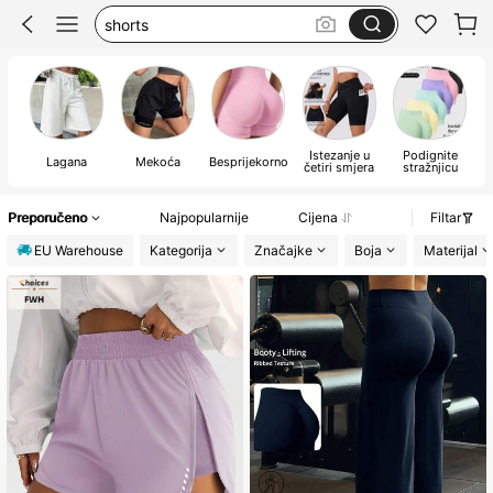
kratke hlace za zene
sportske kratke hlace
kratke hlače
Istezanje u
Podignite
Lagana
Mekoća
Besprijekorno
L
četiri smjera
stražnjicu
Preporučeno
Najpopularnije
Cijena
Filtar
EU Warehouse
Kategorija
Značajke
Boja
Materijal