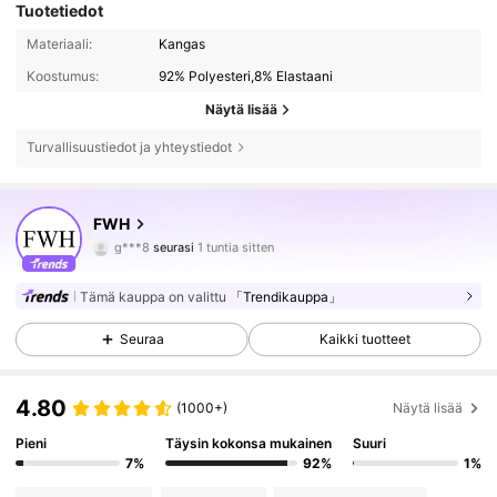
Tuotetiedot
Materiaali:
Kangas
Koostumus:
92% Polyesteri,8% Elastaani
Näytä lisää
Turvallisuustiedot ja yhteystiedot
145K Seuraajat
4.86
FWH
g***8
seurasi
1 tuntia sitten
k***k
selailee
145K Seuraajat
4.86
Tämä kauppa on valittu
「Trendikauppa」
Seuraa
Kaikki tuotteet
145K Seuraajat
4.86
4.80
(1000+)
Näytä lisää
145K Seuraajat
4.86
Pieni
Täysin kokonsa mukainen
Suuri
7%
92%
1%