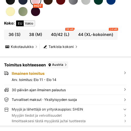
Koko
:
EU
Vakio
30 left
24 left
36
(S)
38
(M)
40/42
(L)
44
(XL-kokoinen)
Kokotaulukko
Tarkista kokoni
Toimitus kohteeseen
Austria
Ilmainen toimitus
Arv. toimitus:
Elo 11 - Elo 14
30 päivän ajan ilmainen palautus
Turvalliset maksut · Yksityisyyden suoja
Myyjä ja lähettäjä on yrityskauppias: SHEIN
Myyjän tiedot ja velvollisuudet
Ilmoittaaksesi tästä myyjästä ja/tai tuotteesta