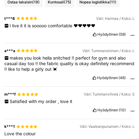
145K Seuraajat
4.86
Ostaa takaisin
(19)
Kuntosali
(75)
Nopea logistiikka
(11)
t***6
Väri: Harmaa / Koko: L
145K Seuraajat
4.86
I
live
it
it
is
sooooo
comfortable
♥️♥️♥️♥️♥️
Hyödyllinen
(59)
145K Seuraajat
4.86
a***a
Väri: Tummansininen / Koko: L
makes
you
look
hella
snitched
!!
perfect
for
gym
and
also
casual
day
too
!!
the
fabric
quality
is
okay
definitely
recommend
145K Seuraajat
4.86
!!
like
to
help
a
girly
out
💓
Hyödyllinen
(46)
145K Seuraajat
4.86
m***f
Väri: Tummanvihreä / Koko: S
Satisfied
with
my
order
,
love
it
145K Seuraajat
4.86
Hyödyllinen
(10)
145K Seuraajat
4.86
k***1
Väri: Vaaleanpunainen / Koko: L
Love
the
colour