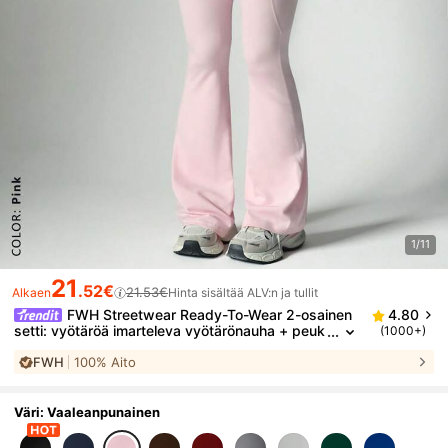
1/11
21
.52€
21.53€
Alkaen
Hinta sisältää ALV:n ja tullit
FWH Streetwear Ready-To-Wear 2-osainen
4.80
setti: vyötäröä imarteleva vyötärönauha + peuk
(1000+)
aloreikäiset hihansuut + kiristettävä etu-vetoket
FWH
100% Aito
juhousut, naisten urheilullinen 2-osainen setti
Väri: Vaaleanpunainen