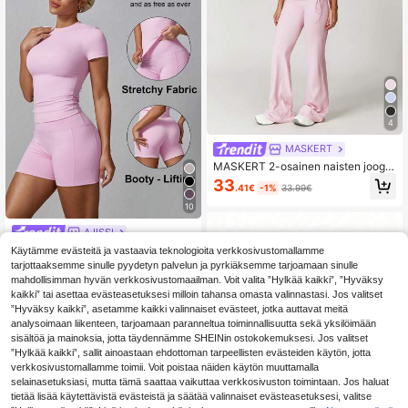
4
MASKERT
MASKERT 2-osainen naisten jooga
setti, liivi ja lahkeenväliset housut,
33
.41€
-1%
33.99€
urheiluvaatteet, erittäin joustava ju
oksu- ja fitnesspuku, rento ja muka
10
va
AJISSI
Naisten yksinkertaine
EU Warehouse
Käytämme evästeitä ja vastaavia teknologioita verkkosivustomallamme
n yksivärinen lyhythihainen shortsit
(1000+)
tarjottaaksemme sinulle pyydetyn palvelun ja pyrkiäksemme tarjoamaan sinulle
urheiluset, vaaleanpunainen kesä,
mahdollisimman hyvän verkkosivustomaailman. Voit valita ”Hylkää kaikki”, ”Hyväksy
14
athleisure
.23€
kaikki” tai asettaa evästeasetuksesi milloin tahansa omasta valinnastasi. Jos valitset
”Hyväksy kaikki”, asetamme kaikki valinnaiset evästeet, jotka auttavat meitä
analysoimaan liikenteen, tarjoamaan paranneltua toiminnallisuutta sekä yksilöimään
sisältöä ja mainoksia, jotta täydennämme SHEINin ostokokemuksesi. Jos valitset
”Hylkää kaikki”, sallit ainoastaan ehdottoman tarpeellisten evästeiden käytön, jotta
verkkosivustomallamme toimii. Voit poistaa näiden käytön muuttamalla
selainasetuksiasi, mutta tämä saattaa vaikuttaa verkkosivuston toimintaan. Jos haluat
tietää lisää käytettävistä evästeistä ja säätää valinnaiset evästeasetuksesi, valitse