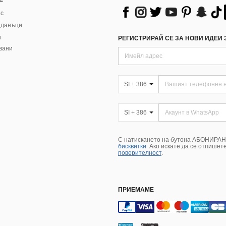
ас
 данъци
и
РЕГИСТРИРАЙ СЕ ЗА НОВИ ИДЕИ З
вани
SI + 386
SI + 386
С натискането на бутона АБОНИРАНЕ
бисквитки
Ако искате да се отпишет
поверителност
.
ПРИЕМАМЕ