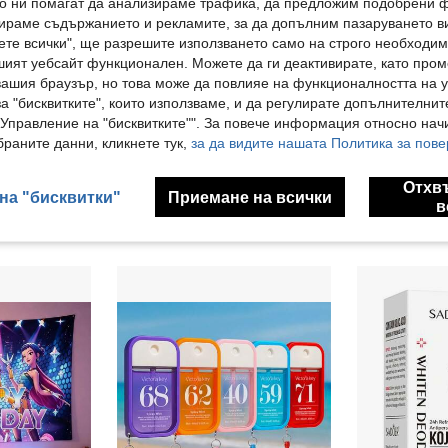
ито ни помагат да анализираме трафика, да предложим подобрени
ираме съдържанието и рекламите, за да допълним пазаруването ви
ете всички", ще разрешите използването само на строго необходими
шият уебсайт функционален. Можете да ги деактивирате, като про
вашия браузър, но това може да повлияе на функционалността на у
а "бисквитките", които използваме, и да регулирате допълнителнит
"Управление на "бисквитките"". За повече информация относно начи
раните данни, кликнете тук,
за да видите нашата Политика за пове
Ръчна раница за пътуване Ryanair 40x20x25cm, малка чанта за самолет за мъже и жени, чанта за 14-инчов лаптоп, за открито, пътуване, училище, работа, бизнес и спорт
1 бр. ароматен спрей с арабски аромат, луксозен стил на Близкия изток с интензивен акорд от уд и амбра, дълготраен ароматен мист, издръжлив и елегантен флакон, [Premium Arabian Spray и мъжки фирмен аромат], идеален за официални вечери, нощни партита и срещи
Остава 6
Остава 31
Отхв
8.68€
2.78€
на "бисквитки"
Приемане на всички
в