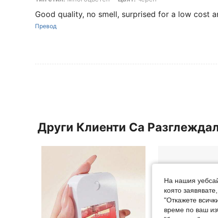
Good quality, no smell, surprised for a low cost a
Превод
Други Клиенти Са Разглежда
На нашия уебсай
която заявявате
"Откажете всички
време по ваш из