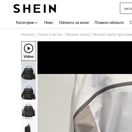
часо
Use up 
Категории
Ново
Облекло за жени
Плажно облекло
C
Начало
Чанти и багаж
Мъжки чанти
Мъжки чанти през ра
/
/
/
Video