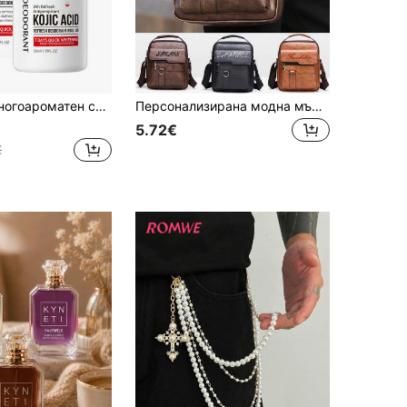
ома дифузер, дезодорант за вътрешна употреба, подарък за приятели
Персонализирана модна мъжка чанта през рамо. Може да бъде персонализирана с текст или графика. Универсална, ежедневна и лека. Мъжка чанта през рамо, квадратна мини чанта. Регулируема презрамка. Подходяща за пътуване, училище, пътуване до работа, пазаруване и ежедневна употреба. Перфектен подарък за Свети Валентин, Ден на бащата или за семейство, баща, гадже и съпруг.
5.72€
€