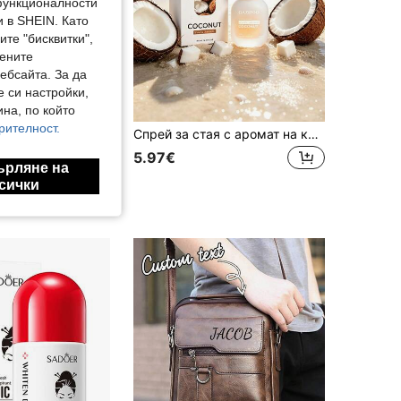
 функционалности
 в SHEIN. Като
те "бисквитки",
мените
ебсайта. За да
е си настройки,
на, по който
рителност.
Подаръчен комплект спрей за аромат 1 бутилка 30 мл, флорален и плодов, с дълготраен топъл дървесен аромат, наличен в грейпфрут, роза, малина, жасмин, круша, подходящ за освежител за въздух за дома, банята, кухнята, офиса и автомобила, идеален за Коледа, Хелоуин, Свети Валентин, сватбен сезон, музикален фестивал, рожден ден, завършване на училище, начало на учебната година, Деня на бащата, Деня на майката и празнична декорация
Спрей за стая с аромат на кокос и летен плаж, автомобилен аксесоар, премахва миризми от стая, кола, спалня и кухня, преносим дълготраен освежител за кола с аромат на кокос, подходящ за подарък за Деня на майката, за приятели или за пътуване на открито
5.97€
ърляне на
сички