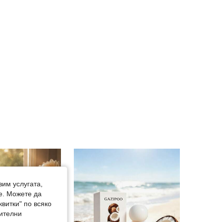
4.85
15
757
4.85
15
757
вим услугата,
е. Можете да
квитки" по всяко
нителни