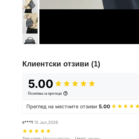
Клиентски отзиви
(1)
5.00
Политика за прегледи
Преглед на местните отзиви
5.00
c***1
15 Jun,2026
Тип стил: Многоцветен, Цвят: черен
Тип стил:
Многоцветен
Цвят:
черен