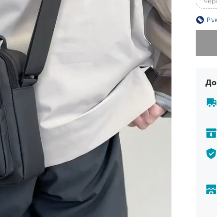
чер
Рък
Съжаля
До