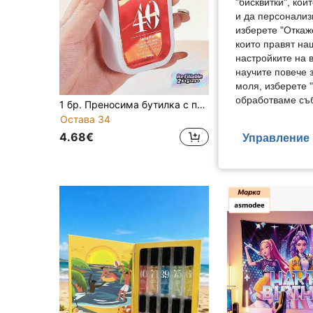
"бисквитки", ко
и да персонализ
изберете "Откаж
които правят на
настройките на 
научите повече з
8
моля, изберете 
обработваме съб
1 бр. Преносима бутилка с пулверизатор във формата на карта, вместимост 45 мл, свеж флорален аромат, дълготраен аромат, пълнител, лесен за носене, универсален дезодорант-освежител, мини освежител, лек, компактен, за многократна употреба, с три различни ароматни вкуса, подходящ за целогодишно пътуване, пътуване на открито, бизнес пътуване, ежедневно носене, освежаващ въздух на закрито, личен аромат, грижа за тялото, горещ въздух, пътуване, основни ежедневни потребности
Остава 34
32.75€
4.68€
Управление 