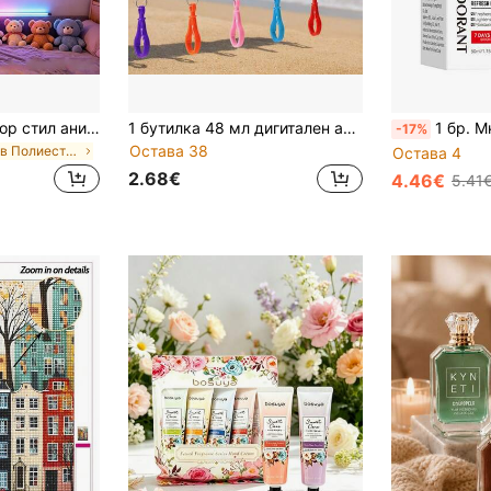
asmodee 1 бр. K-Pop стил аниме момиченска група фон за рожден ден 150x100 см, карикатурен фотографически фон, банер за стенна декорация Честит рожден ден, парти декор
1 бутилка 48 мл дигитален ароматен спрей | освежител за въздух, преносим, с дълготрайно премахване на миризми, подходящ за всекидневна, спалня, офис, кола, може да се използва като подарък за рожден ден/завършване
1 бр. Многоароматен сферичен ар
-17%
Остава 38
в Полиестер Декорации
Остава 4
2.68€
4.46€
5.41