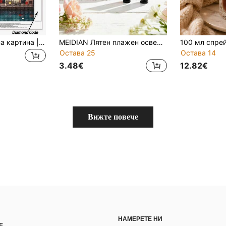
5D DIY диамантена картина | Уникален стил на илюстрация: Ръчно изработена декоративна картина, равен пейзаж на градска улица, пълен комплект за мозаечни диамантени занаяти, диамантена картина за възрастни с висока разделителна способност, както и DIY техники и фокусна практика.
MEIDIAN Лятен плажен освежител с флорален и плодов аромат, дълготраен аромат, подходящ за плаж, ежедневна грижа, пътуване на открито, подарък за приятели или за Деня на майката
Остава 25
Остава 14
3.48€
12.82€
Вижте повече
НАМЕРЕТЕ НИ
Е