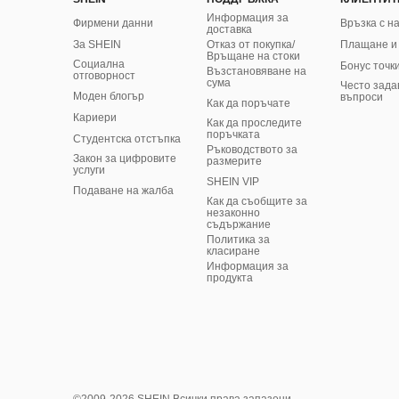
Информация за
Фирмени данни
Връзка с н
доставка
За SHEIN
Отказ от покупка/
Плащане и
Връщане на стоки
Социална
Бонус точк
Възстановяване на
отговорност
сума
Често зада
Моден блогър
въпроси
Как да поръчате
Кариери
Как да проследите
поръчката
Студентска отстъпка
Ръководството за
Закон за цифровите
размерите
услуги
SHEIN VIP
Подаване на жалба
Как да съобщите за
незаконно
съдържание
Политика за
класиране
​Информация за
продукта