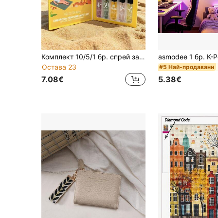
Комплект 10/5/1 бр. спрей за аромат на стая Brazilian 10 ml, освежител за въздух без алкохол, Pistachio & Salted Caramel, Strawberry, Tropical Fruit, Floral, с дълготраен естествен свеж аромат, подходящ за интериор, училище, общежитие, пътуване, празник и парти, задължителен за пътуване и общежитие, Back To School, подарък за рожден ден, перфектен достъпен и внимателен изненада подарък за приятели, семейство и най-добри приятели
Остава 23
#5 Най-продавани
7.08€
5.38€