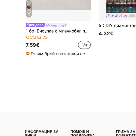
5
dongdong
1 бр. Висулка с млечнобял портфейл, сгъваем портфейл в корейски стил, артистична портмоне за монети с щракване в стил Мори за студенти
4.32€
Остава 23
7.59€
Голям брой повтарящи се клиенти
ИНФОРМАЦИЯ ЗА
ПОМОЩ И
ГРИЖА ЗА
SHEIN
ПОДДРЪЖКА
КЛИЕНТИТ