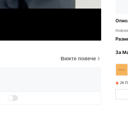
Опис
Информ
Разм
За М
Вижте повече
2K П