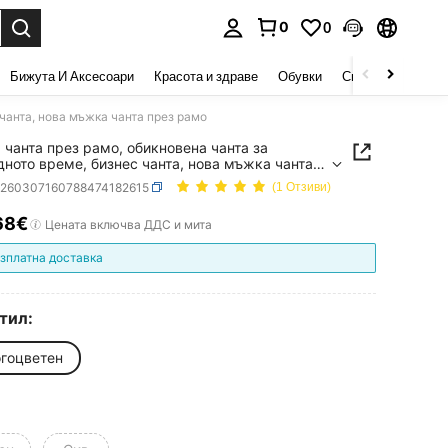
0
0
сене. Press Enter to select.
Бижута И Аксесоари
Красота и здраве
Обувки
Спорт И На Откри
чанта, нова мъжка чанта през рамо
 чанта през рамо, обикновена чанта за
дното време, бизнес чанта, нова мъжка чанта
рамо
g260307160788474182615
(1 Отзиви)
68€
ICE AND AVAILABILITY
Цената включва ДДС и мита
зплатна доставка
тил:
гоцветен