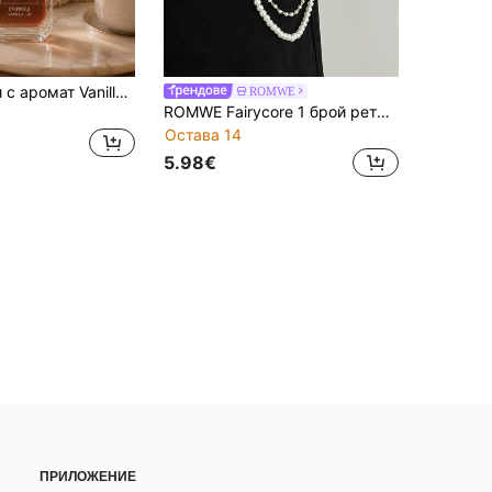
100 мл спрей с аромат Vanilla Candy Rock 42, незаменим за ваканция, преносим освежител за въздух, насладете се на ароматен празник навсякъде и по всяко време, очарователен ароматен дезодорант, дълготраен аромат, подарък за Хелоуин, подарък за Коледа
ROMWE
ROMWE Fairycore 1 брой ретро хип-хоп изчистен верижен колан за талия с изкуствени перли, мъжка персонализирана панк верижка за тяло с висучка кръст, за носене на ежедневие, музикални фестивали и партита, подарък за съученици и приятели
Остава 14
5.98€
ПРИЛОЖЕНИЕ