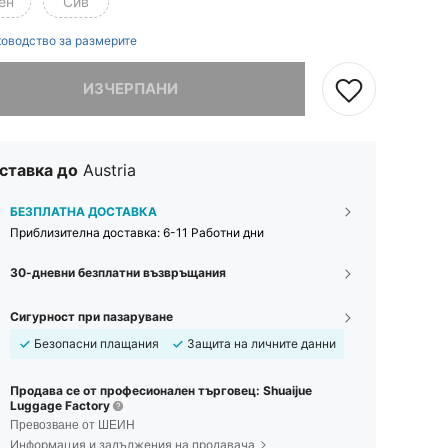
ен
Сив
оводство за размерите
ваме, артикулът е изчерпан.
ИЗЧЕРПАНИ
ставка до
Austria
БЕЗПЛАТНА ДОСТАВКА
Приблизителна доставка:
6-11 Работни дни
30-дневни безплатни възвръщания
Сигурност при пазаруване
Безопасни плащания
Защита на личните данни
Продава се от професионален търговец: Shuaijue
Luggage Factory
Превозване от ШЕИН
Информация и задължения на продавача