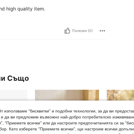
nd high quality item.
Полезен (0)
ли Също
т използваме "бисквитки" и подобни технологии, за да ви предоста
, и да ви предложим възможно най-добро потребителско изживяван
", "Приемете всички" или да настроите предпочитанията си за "бис
бор. Като изберете "Приемете всички", ще настроим всички допъл