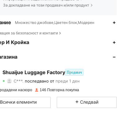
За докладване на този продавач и/или продукт
ание
Множество джобове,Цветен блок,Модерен
ация за безопасност и контакти
4.85
15
757
ер И Кройка
4.85
15
757
агазина
4.85
15
757
Shuaijue Luggage Factory
Продавач
C***.
последвано от
преди 1 ден
4.85
15
757
Рейтинг
Артикули
Последователи
родадени наскоро
146 Повторна покупка
4.85
15
757
Всички елементи
Следвай
4.85
15
757
4.85
15
757
4.85
15
757