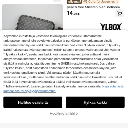
Colorful Juveniles
a korkeakouluun, suuri kapasiteett
uorakaide, monityylinen nailonpuno
3
.82€
i, reppu
s hapsukoristeella, mallitalon sisust
peach tree Miesten pieni neliönmu
ukseen, useita värejä saatavilla, so
otoinen rintalaukku, miesten lähetti
14
.08€
pii nukketaloon ja miniatyyri-DIY-pr
laukku, miesten vyölaukku, olkalau
ojekteihin
12 kpl/6 kpl värikkäitä kädenmuotoi
kku, juoksulaukku, lenkkeilykassi,
sia kärpäshätkiä, satunnaiset värit,
pyöräilykassi, muodikas yksivärine
31 jäljellä
kestävästä muoviverkosta valmiste
n, yksinkertainen ja monipuolinen s
2
tut kärpäshätkimet sisä- ja ulkokäy
arjakuvakuvio, astronautti, urheilull
.65€
-1%
2.68€
ttöön [ohut malli, älä osta, jos tämä
inen joululaukku, miesten lomalauk
Käytämme evästeitä ja vastaavia teknologioita verkkosivustomallamme
häiritsee]
ku, matkatarvikkeet, isän lahjat, lah
tarjottaaksemme sinulle pyydetyn palvelun ja pyrkiäksemme tarjoamaan sinulle
jat miehille, ystävänpäivä, musta la
mahdollisimman hyvän verkkosivustomaailman. Voit valita ”Hylkää kaikki”, ”Hyväksy
ukku, lomalaukku, miesten vyölauk
kaikki” tai asettaa evästeasetuksesi milloin tahansa omasta valinnastasi. Jos valitset
ku, tarralaukut, kesälaukku, paluu
”Hyväksy kaikki”, asetamme kaikki valinnaiset evästeet, jotka auttavat meitä
kouluun, ystävänpäivälahjat, ystäv
änpäivälahjat miehille, urheilullinen
analysoimaan liikenteen, tarjoamaan paranneltua toiminnallisuutta sekä yksilöimään
elämä, kesälaukku, kevätlomalauk
sisältöä ja mainoksia, jotta täydennämme SHEINin ostokokemuksesi. Jos valitset
ku, vyölaukku, koulutarvikkeet, pu
”Hylkää kaikki”, sallit ainoastaan ehdottoman tarpeellisten evästeiden käytön, jotta
Presbyopia-olkalaukku, monikäytt
ssi, puhelinlaukku, ystävänpäiväla
verkkosivustomallamme toimii. Voit poistaa näiden käytön muuttamalla
öinen vedenpitävä olkalaukku, olk
14 jäljellä
hjat, loma
alaukku, neliönmuotoinen laukku,
selainasetuksiasi, mutta tämä saattaa vaikuttaa verkkosivuston toimintaan. Jos haluat
15
PU-nahkaa, minimalistinen vintage
.20€
-1%
15.36€
tietää lisää käytettävistä evästeistä ja säätää valinnaiset evästeasetuksesi, valitse
-liiketoimintatyyli, sopii miehille, po
”Hallitse evästeitä”. Lisätietoja datan käsittelytavastamme on saatavilla.
Napsauta tästä
jille, kouluun, työhön, matkustamis
katsoaksesi yksityisyyspolitiikkamme.
5
Näytä vastaavat varastossa olevat tuotteet
een, liikelahjaksi
Näytä kaikki
Manfinity CasualCool
Hallitse evästeitä
Hylkää kaikki
Valitettavasti tuote on loppuunmyyty
Uusi miesten laukku, rento ja monik
Manfinity CasualCool
EU Warehouse
äyttöinen, universaali olkalaukku/ri
Miesten yksivärinen teksturoitu las
20 jäljellä
13
.36€
steensäkkö, pieni reppu, PU-nahka
kostettu aikuisten t-paita, kevät/ke
Hyväksy kaikki
LOPPUUNMYYTY
8
a, matkustussäilytyslaukku, painett
sä
.10€
12
u kevään vintage-laukku, paperita
varoille tarkoitettu olkalaukku, mie
Naisten pieni läppälaukku, mu
NEW