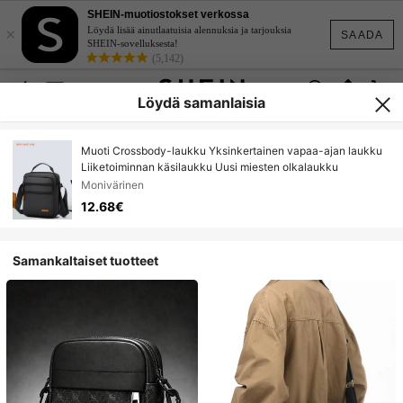
SHEIN-muotiostokset verkossa
×
Löydä lisää ainutlaatuisia alennuksia ja tarjouksia
SAADA
SHEIN-sovelluksesta!
(5,142)
Löydä samanlaisia
Muoti Crossbody-laukku Yksinkertainen vapaa-ajan laukku
Liiketoiminnan käsilaukku Uusi miesten olkalaukku
Monivärinen
12.68€
Samankaltaiset tuotteet