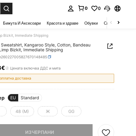
0
0
сене. Press Enter to select.
Бижута И Аксесоари
Красота и здраве
Обувки
Спорт И На Откри
p Bizkit, Immediate Shipping
 Sweatshirt, Kangaroo Style, Cotton, Bandeau
 Limp Bizkit, Immediate Shipping
m260227005827670148485
3€
ICE AND AVAILABILITY
Цената включва ДДС и мита
зплатна доставка
ер
EU
Standard
48 (М)
Ж
GG
ваме, артикулът е изчерпан.
ИЗЧЕРПАНИ