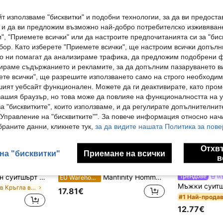
4.48€
(1000+)
т използваме "бисквитки" и подобни технологии, за да ви предоста
, и да ви предложим възможно най-добро потребителско изживяван
", "Приемете всички" или да настроите предпочитанията си за "бис
бор. Като изберете "Приемете всички", ще настроим всички допъл
ито ни помагат да анализираме трафика, да предложим подобрени
ираме съдържанието и рекламите, за да допълним пазаруването ви
ете всички", ще разрешите използването само на строго необходими
шият уебсайт функционален. Можете да ги деактивирате, като про
вашия браузър, но това може да повлияе на функционалността на у
а "бисквитките", които използваме, и да регулирате допълнителнит
"Управление на "бисквитките"". За повече информация относно начи
раните данни, кликнете тук,
за да видите нашата Политика за пове
Отхв
на "бисквитки"
Приемане на всички
в
7
Мъжки ежедневен суитшърт с минималистичен принт на конна езда и кръгло деколте, подходящ за пролет и есен
Manfinity Homme Мъжки суичър с качулка и щампа "Планина" с термо подплата, джоб и връзка, 1 бр., есен/зима
W
EU Warehouse
в Кръгла врата Мъжки суитшърти
17.81€
#1 Най-прода
12.77€