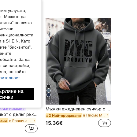
вим услугата,
е. Можете да
квитки" по всяко
нителни
 функционалности
 в SHEIN. Като
те "бисквитки",
мените
ебсайта. За да
е си настройки,
на, по който
рителност.
ърляне на
сички
16
Мъжки ежедневен суичър с качулка и дълъг ръкав, с принт и връзки, препи надпис, пролет/есен
HALE HOMME
Мъжки суитшърт с дълъг ръкав и половин цип, лек, едноцветен, 1 бр., нов стил
в Писмо Мъжки суичъри с качулки
#2 Най-продавани
в Равнина Мъжки суитшърти
вани
15.36€