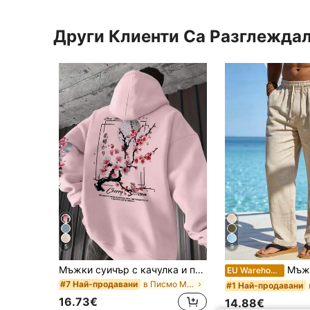
Други Клиенти Са Разглежда
5
9
Мъжки суичър с качулка и принт с лозунг и кенгуру, есен/зима, ежедневна мода
Мъжки ежедневни широки ленени панталон
EU Warehouse
в Писмо Мъжки суичъри с качулки
#7 Най-продавани
#1 Най-продавани
16.73€
14.88€