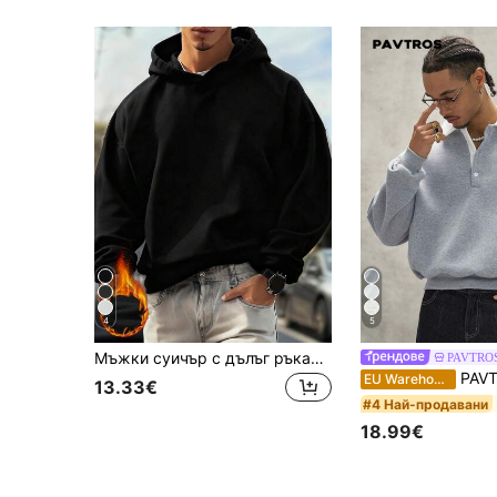
4
5
Мъжки суичър с дълъг ръкав, джоб и връзки, едноцветен, ежедневен, с падащо рамо, есен/зима, за училищния сезон
PAVTRO
PAVTROS Мъжки суитшърт с 
EU Warehouse
13.33€
#4 Най-продавани
18.99€