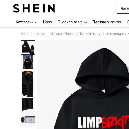
часо
Use up 
Категории
Ново
Облекло за жени
Плажно облекло
C
Начало
мъже
Мъжко облекло
Мъжки качулки и суичъри
/
/
/
/