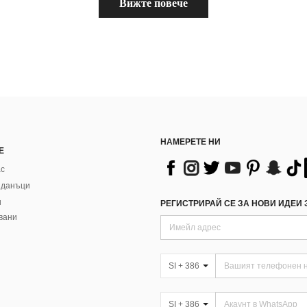
Вижте повече
НАМЕРЕТЕ НИ
Е
ас
 данъци
и
РЕГИСТРИРАЙ СЕ ЗА НОВИ ИДЕИ З
вани
SI + 386
SI + 386