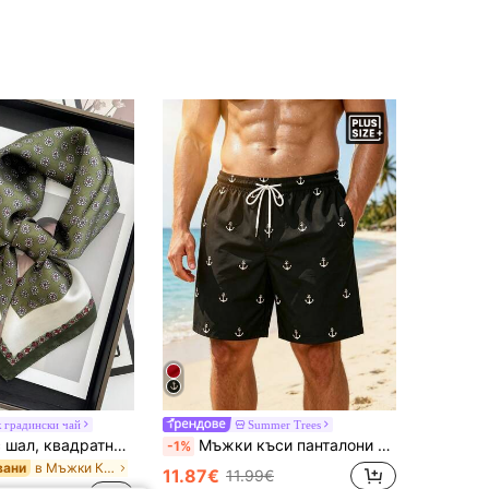
 градински чай
Summer Trees
1 бр. Унисекс шал, квадратна лента за глава, шал за глава, шал за врата, бандана, за жени
Мъжки къси панталони голям размер с принт на котва, без подплата, с връзки и еластична талия, наклонени джобове, ежедневни за ваканция, хавайски плажни
-1%
в Мъжки Кърпи За Коса .
вани
11.87€
11.99€