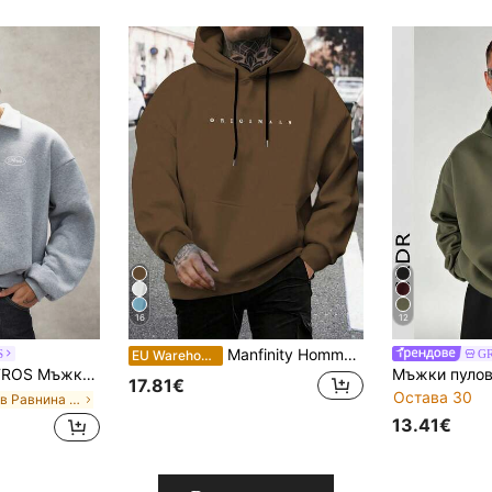
16
12
Manfinity Homme Мъжки суитшърт с качулка, дълъг ръкав и връзки, с дълъг ръкав, широк, ежедневен, кафяв
S
G
EU Warehouse
дълъг ръкав, пола яка, принт с букви, 캐жуал, свободен крой
17.81€
Остава 30
в Равнина Мъжки суитшърти
13.41€