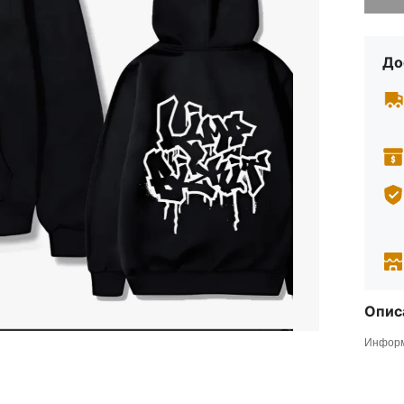
До
Опис
Информ