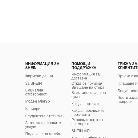
ИНФОРМАЦИЯ ЗА
ПОМОЩ И
ГРИЖА ЗА
SHEIN
ПОДДРЪЖКА
КЛИЕНТИТ
Информация за
Фирмени данни
Връзка с н
доставка
За SHEIN
Отказ от покупка/
Плащане и
Връщане на стоки
Социална
Бонус точк
Възстановяване на
отговорност
сума
Често зада
Моден блогър
въпроси
Как да поръчате
Кариери
Как да проследите
поръчката
Студентска отстъпка
Ръководството за
Закон за цифровите
размерите
услуги
SHEIN VIP
Подаване на жалба
Как да съобщите за