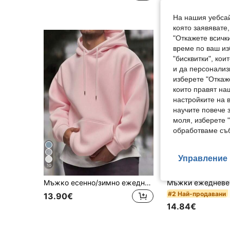
На нашия уебсай
която заявявате
"Откажете всички
време по ваш из
"бисквитки", ко
и да персонализ
изберете "Откаж
които правят на
настройките на 
научите повече з
моля, изберете 
обработваме съб
Управление 
10
10
Мъжко есенно/зимно ежедневно модно минималистично суитшърт за ежедневно пътуване до работа с качулка, връзки и джоб тип кенгуру, едноцветно
#2 Най-продавани
13.90€
14.84€