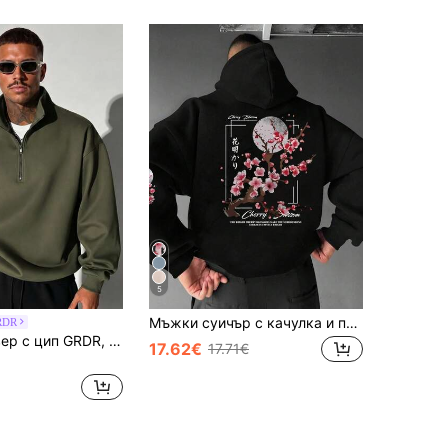
5
Мъжки суичър с качулка и принт с лозунг и кенгуру, есен/зима, ежедневна мода
RDR
Мъжки пуловер с цип GRDR, есен/зима
17.62€
17.71€