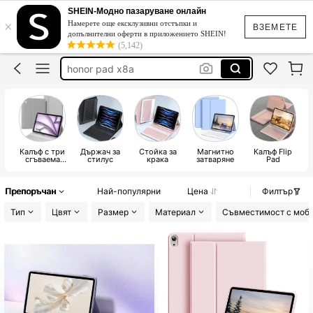
ipad case
SHEIN-Модно пазаруване онлайн
×
Намерете още ексклузивни отстъпки и
клавиатура за ipad a16
ВЗЕМЕТЕ
допълнителни оферти в приложението SHEIN!
(5,142)
honor pad x8a
клавиатура за таблет
ipad air 11
ipad case
Калъф с три
Държач за
Стойка за
Магнитно
Калъф Flip
Те
сгъваема
стилус
крака
затваряне
Pad
подложка
Препоръчан
Най-популярни
Цена
Филтър
Тип
Цвят
Размер
Материал
Съвместимост с моби