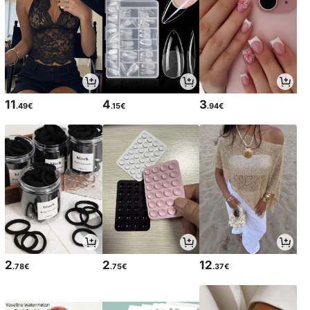
11
4
3
.49€
.15€
.94€
2
2
12
.78€
.75€
.37€