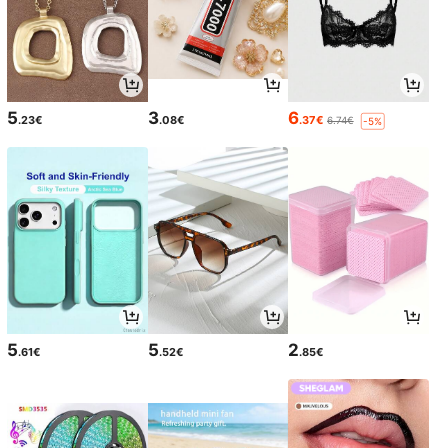
5
3
6
.23€
.08€
.37€
6.74€
-5%
5
5
2
.61€
.52€
.85€