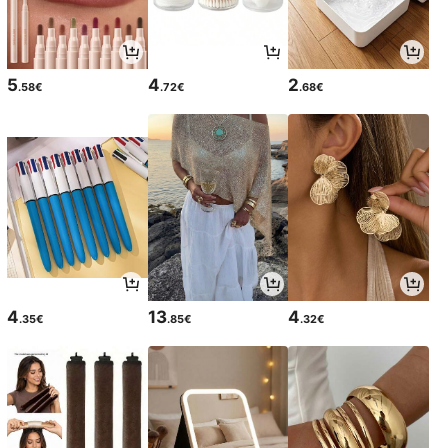
5
4
2
.58€
.72€
.68€
4
13
4
.35€
.85€
.32€