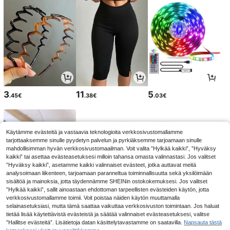
3
11
5
.45€
.38€
.03€
Käytämme evästeitä ja vastaavia teknologioita verkkosivustomallamme
tarjottaaksemme sinulle pyydetyn palvelun ja pyrkiäksemme tarjoamaan sinulle
mahdollisimman hyvän verkkosivustomaailman. Voit valita ”Hylkää kaikki”, ”Hyväksy
kaikki” tai asettaa evästeasetuksesi milloin tahansa omasta valinnastasi. Jos valitset
”Hyväksy kaikki”, asetamme kaikki valinnaiset evästeet, jotka auttavat meitä
analysoimaan liikenteen, tarjoamaan paranneltua toiminnallisuutta sekä yksilöimään
sisältöä ja mainoksia, jotta täydennämme SHEINin ostokokemuksesi. Jos valitset
”Hylkää kaikki”, sallit ainoastaan ehdottoman tarpeellisten evästeiden käytön, jotta
verkkosivustomallamme toimii. Voit poistaa näiden käytön muuttamalla
selainasetuksiasi, mutta tämä saattaa vaikuttaa verkkosivuston toimintaan. Jos haluat
2
3
3
tietää lisää käytettävistä evästeistä ja säätää valinnaiset evästeasetuksesi, valitse
.88€
.87€
.57€
”Hallitse evästeitä”. Lisätietoja datan käsittelytavastamme on saatavilla.
Napsauta tästä