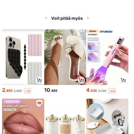
Voit pitää myös
2
10
4
.85€
.48€
.53€
2.88€
4.79€
-1%
-5%