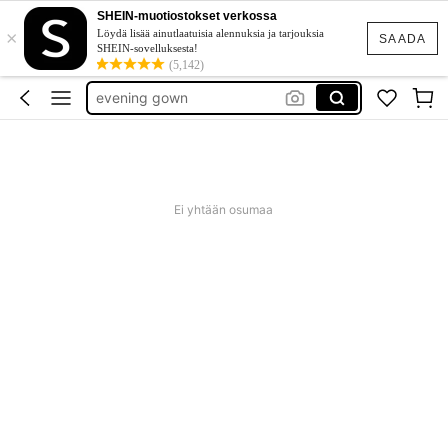
goth clothing
SHEIN-muotiostokset verkossa
×
unice
Löydä lisää ainutlaatuisia alennuksia ja tarjouksia
SAADA
SHEIN-sovelluksesta!
evening gown
(5,142)
tunika plus size
baby phat
goth clothing
unice
Ei yhtään osumaa