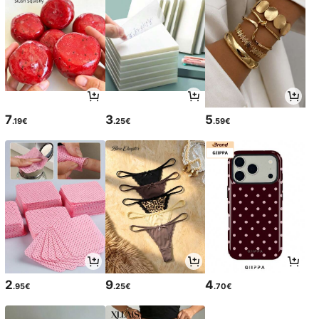
7
3
5
.19€
.25€
.59€
2
9
4
.95€
.25€
.70€