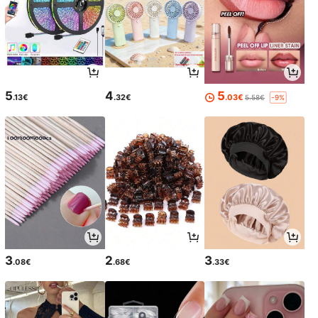
5
4
5
.13€
.32€
.03€
5.58€
-9%
3
2
3
.08€
.68€
.33€