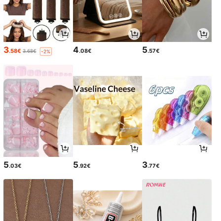
3
4
5
.58€
.08€
.57€
3.68€
-2%
5
5
3
.03€
.92€
.77€