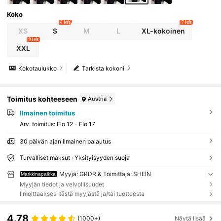
Koko
8 left
7 left
XS
S
M
L
XL-kokoinen
9 left
XXL
Kokotaulukko
Tarkista kokoni
Toimitus kohteeseen
Austria
Ilmainen toimitus
Arv. toimitus:
Elo 12 - Elo 17
30 päivän ajan ilmainen palautus
Turvalliset maksut · Yksityisyyden suoja
Myyjä: GRDR & Toimittaja: SHEIN
Markkinapaikka
Myyjän tiedot ja velvollisuudet
Ilmoittaaksesi tästä myyjästä ja/tai tuotteesta
4.78
(1000+)
Näytä lisää