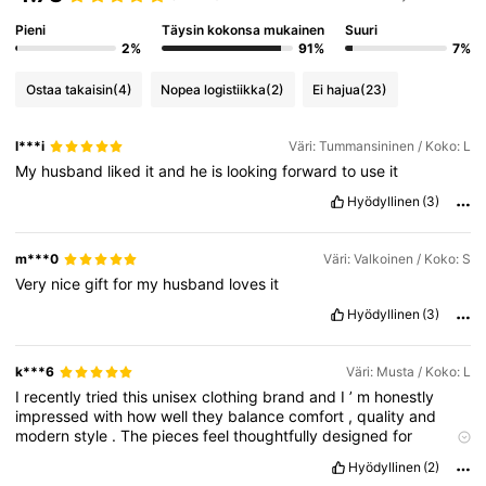
Pieni
Täysin kokonsa mukainen
Suuri
2%
91%
7%
Ostaa takaisin
(4)
Nopea logistiikka
(2)
Ei hajua
(23)
l***i
Väri: Tummansininen / Koko: L
My
husband
liked
it
and
he
is
looking
forward
to
use
it
Hyödyllinen
(3)
m***0
Väri: Valkoinen / Koko: S
Very
nice
gift
for
my
husband
loves
it
Hyödyllinen
(3)
k***6
Väri: Musta / Koko: L
I
recently
tried
this
unisex
clothing
brand
and
I
’
m
honestly
impressed
with
how
well
they
balance
comfort
,
quality
and
modern
style
.
The
pieces
feel
thoughtfully
designed
for
everyone
,
without
leaning
too
masculine
or
feminine
,
which
Hyödyllinen
(2)
makes
building
outfits
so
much
easier
.
The
fabrics
are
soft
,