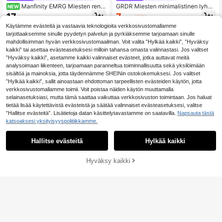
Manfinity EMRG Miesten rento
GRDR Miesten minimalistinen lyhyt
NEW
raidallinen neule, syksy/talvi, loma-,
hihainen neulepusero napituksella j
7
17
.89€
-5%
8.33€
.49€
juhla- ja katumuoti
a puolella napituksella
Käytämme evästeitä ja vastaavia teknologioita verkkosivustomallamme
tarjottaaksemme sinulle pyydetyn palvelun ja pyrkiäksemme tarjoamaan sinulle
mahdollisimman hyvän verkkosivustomaailman. Voit valita ”Hylkää kaikki”, ”Hyväksy
kaikki” tai asettaa evästeasetuksesi milloin tahansa omasta valinnastasi. Jos valitset
”Hyväksy kaikki”, asetamme kaikki valinnaiset evästeet, jotka auttavat meitä
analysoimaan liikenteen, tarjoamaan paranneltua toiminnallisuutta sekä yksilöimään
sisältöä ja mainoksia, jotta täydennämme SHEINin ostokokemuksesi. Jos valitset
”Hylkää kaikki”, sallit ainoastaan ehdottoman tarpeellisten evästeiden käytön, jotta
verkkosivustomallamme toimii. Voit poistaa näiden käytön muuttamalla
selainasetuksiasi, mutta tämä saattaa vaikuttaa verkkosivuston toimintaan. Jos haluat
tietää lisää käytettävistä evästeistä ja säätää valinnaiset evästeasetuksesi, valitse
”Hallitse evästeitä”. Lisätietoja datan käsittelytavastamme on saatavilla.
Napsauta tästä
katsoaksesi yksityisyyspolitiikkamme.
Hallitse evästeitä
Hylkää kaikki
Hyväksy kaikki
Lisää ostoskoriin
22
21
Miesten rento yksivärinen lyhythiha
Manfinity CityGents
inen neulepusero, kevät/kesä
13
Manfinity CityGents
EU Warehouse
.63€
Miesten pölynsininen neulegolftopp
15
.76€
i kauluksella ja yksivärisellä raidalla