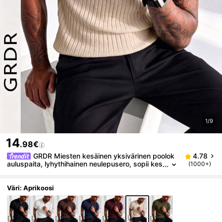
1/9
14
.98€
GRDR Miesten kesäinen yksivärinen poolok
4.78
auluspaita, lyhythihainen neulepusero, sopii kes
(1000+)
äretkille, välttämätön muodikkaaseen tyyliin
Väri: Aprikoosi